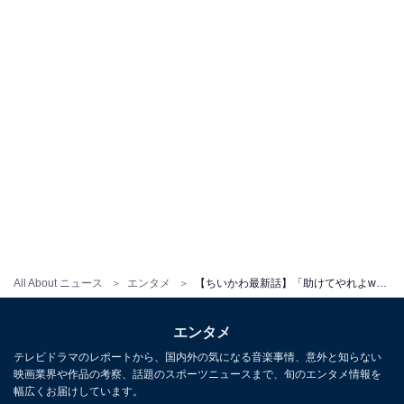
All About ニュース
エンタメ
【ちいかわ最新話】「助けてやれよw」タコから逃げ回るちいかわを見たハチワレが驚きの分析！ 「ポジティブに言うと…」
エンタメ
テレビドラマのレポートから、国内外の気になる音楽事情、意外と知らない
映画業界や作品の考察、話題のスポーツニュースまで、旬のエンタメ情報を
幅広くお届けしています。