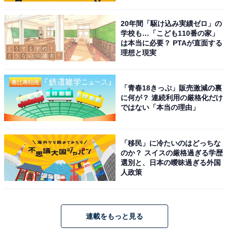
20年間「駆け込み実績ゼロ」の
学校も…「こども110番の家」
は本当に必要？ PTAが直面する
理想と現実
「青春18きっぷ」販売激減の裏
に何が？ 連続利用の厳格化だけ
ではない「本当の理由」
「移民」に冷たいのはどっちな
のか？ スイスの厳格過ぎる学歴
選別と、日本の曖昧過ぎる外国
人政策
連載をもっと見る