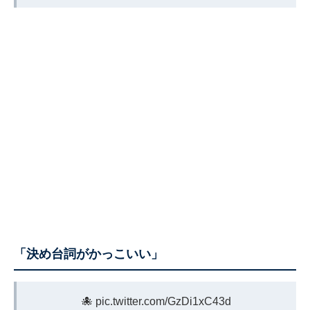
「決め台詞がかっこいい」
🐙
pic.twitter.com/GzDi1xC43d