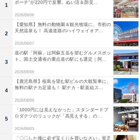
ポーチ”が220円で反響。ぬい活＆防災...
1
2026/08/06
【愛知県】無料の動物園＆観光牧場に、市初の
天然温泉も！ 高速道路のハイウェイオア...
2
2026/08/07
道の駅「阿蘇」は阿蘇五岳を望むグルメスポッ
ト。国土交通省の重点道の駅にも選定｜阿...
3
2026/08/08
【鹿児島県】桜島を望む駅ビルの大観覧車に、
無料の駅ナカ足湯も！ 駅ナカ・駅直結ス...
4
2026/08/08
「1000円には見えなかった」スタンダードプ
ロダクツのリュックが「高見えする」の...
5
2026/08/03
「〇〇した後に必ず宝くじを買いなさい」貧乏