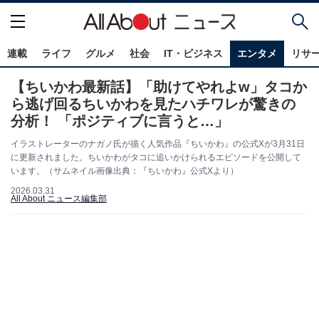
連載
ライフ
グルメ
社会
IT・ビジネス
エンタメ
リサ
【ちいかわ最新話】「助けてやれよw」タコか
ら逃げ回るちいかわを見たハチワレが驚きの
分析！ 「ポジティブに言うと…」
イラストレーターのナガノ氏が描く人気作品『ちいかわ』の公式Xが3月31日
に更新されました。ちいかわがタコに追いかけられるエピソードを公開して
います。（サムネイル画像出典：『ちいかわ』公式Xより）
2026.03.31
All About ニュース編集部