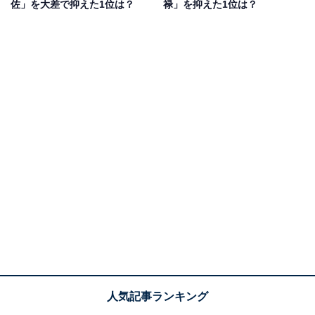
佐」を大差で抑えた1位は？
禄」を抑えた1位は？
2位：相良藩願成寺（さがらはんがんじょうじ）／
69票
2位にランクインしたのは、くま川鉄道・相良藩願成寺
（さがらはんがんじょうじ）です。
2020年7月の熊本豪雨による被災を受け、部分運休が続
いていましたが、2026年9月20日に全線で運行再開する
ことが発表されました。近隣には真言宗寺院の「願成
寺」や、学問の神様である菅原道真を祭神とする「十島
菅原神社」があります。
回答者からは「長くて読み方が難しく全く読めなかった
ので選びました」（30代女性／茨城県）、「文字数が多
いから」（20代女性／埼玉県）、「漢字の並びも難しす