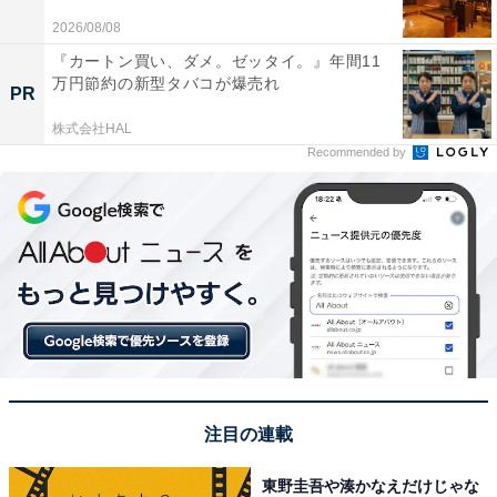
2026/08/08
1位にランクインしたのは、熊本市電B系統・蔚山町（う
『カートン買い、ダメ。ゼッタイ。』年間11
るさんまち）です。駅名の由来は旧地名であり、渡来人
万円節約の新型タバコが爆売れ
PR
の出身地で、韓国7大都市の1つである蔚山広域市にちな
むという説もあります。
株式会社HAL
Recommended by
周辺には県木である大きなクスノキがそびえ立つ熊本城
公園があり、お花見や紅葉に訪れる多くの観光客でにぎ
わっています。
回答コメントでは「蔚が難読だと思うから」（40代男性
／福岡県）、「読み方が思い浮かばないから」（50代女
性／愛知県）、「日本の音とは思えない読み方のため」
（30代女性／東京都）などの声が集まりました。
注目の連載
※回答コメントは原文ママです
東野圭吾や湊かなえだけじゃな