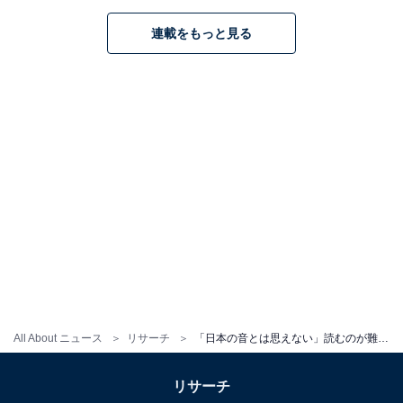
こちらもおすすめ
連載をもっと見る
読むのが難しいと思う「大分県の駅」ランキン
グ！ 2位「浅海井」を抑えた1位は？
1
2
All About ニュース
リサーチ
「日本の音とは思えない」読むのが難しい“熊本県の駅”ランキング！ 2位「相良藩願成寺」を抑えた1位は？
リサーチ