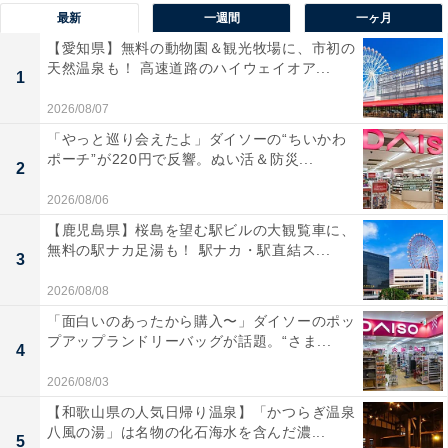
最新
一週間
一ヶ月
ぎる」（30代女性／福岡県）といったコメントが寄せら
【愛知県】無料の動物園＆観光牧場に、市初の
れています。
天然温泉も！ 高速道路のハイウェイオア...
1
2026/08/07
「やっと巡り会えたよ」ダイソーの“ちいかわ
ポーチ”が220円で反響。ぬい活＆防災...
2
2026/08/06
【鹿児島県】桜島を望む駅ビルの大観覧車に、
無料の駅ナカ足湯も！ 駅ナカ・駅直結ス...
3
2026/08/08
「面白いのあったから購入〜」ダイソーのポッ
プアップランドリーバッグが話題。“さま...
4
2026/08/03
【和歌山県の人気日帰り温泉】「かつらぎ温泉
1位：蔚山町（うるさんまち）／93票
八風の湯」は名物の化石海水を含んだ濃...
5