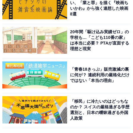
い、「業と罪」を描く『映画ち
いかわ』から強く連想した映画
10位までの全ランキング結果を見
8選
次ページ
る
20年間「駆け込み実績ゼロ」の
学校も…「こども110番の家」
は本当に必要？ PTAが直面する
理想と現実
「青春18きっぷ」販売激減の裏
に何が？ 連続利用の厳格化だけ
ではない「本当の理由」
「移民」に冷たいのはどっちな
のか？ スイスの厳格過ぎる学歴
選別と、日本の曖昧過ぎる外国
人政策