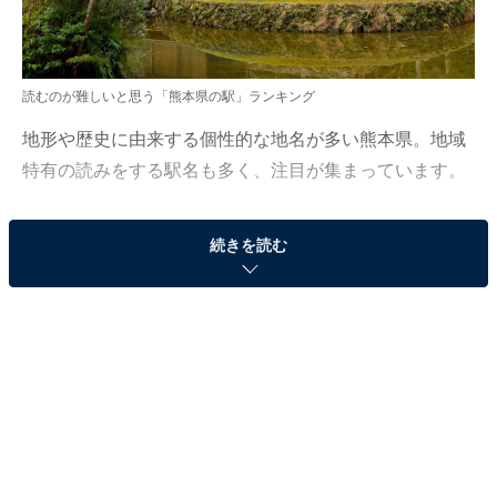
読むのが難しいと思う「熊本県の駅」ランキング
地形や歴史に由来する個性的な地名が多い熊本県。地域
特有の読みをする駅名も多く、注目が集まっています。
All About ニュース編集部は3月24日、全国20～70代の男
続きを読む
女250人を対象に「読むのが難しい駅」に関するアンケ
ート調査を実施しました。今回はその中から「読むのが
難しいと思う熊本県の駅」ランキングを紹介します！
＞10位までの全ランキング結果を見る
この記事の執筆者：
くま なかこ