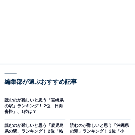
編プロ出身のフリーランスエディター。編集・執筆・校閲・SNS運
用担当として月間120本以上のコンテンツ制作に携わっています。
得意なジャンルはライフスタイル・金融・育児・エンタメ関連。
...続きを読む
調査概要
調査期間：3月24日
調査方法：インターネット調査
回答者属性：全国の20～70代の男女250人（20代53
編集部が選ぶおすすめ記事
人、30代81人、40代68人、50代36人、60代11人、
70代1人）
読むのが難しいと思う「宮崎県
の駅」ランキング！ 2位「日向
※本調査は全国250人を対象に実施したもので、結
沓掛」、1位は？
果は回答者の意見を集計したものであり、全体の意
見を断定的に示すものではありません
読むのが難しいと思う「鹿児島
読むのが難しいと思う「沖縄県
県の駅」ランキング！ 2位「帖
の駅」ランキング！ 2位「小