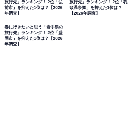
旅行先」ランキング！ 2位「弘
旅行先」ランキング！ 2位「乳
前市」を抑えた1位は？【2026
頭温泉郷」を抑えた1位は？
年調査】
【2026年調査】
2位：蔵王連峰（35票）
春に行きたいと思う「岩手県の
旅行先」ランキング！ 2位「盛
岡市」を抑えた1位は？【2026
2位は「蔵王連峰」です。冬の樹氷で有名ですが、春は
年調査】
残雪の中での山岳ドライブやハイキングが楽しめるスポ
ットです。特にエメラルドグリーンに輝く火口湖「御
釜」は、雪解けとともにその神秘的な姿を現します。蔵
王温泉とセットで、大自然のパワーをチャージしに訪れ
たいという声が多く寄せられました。
回答者コメント
「春でも雪が残っていてエメラルドグリーンの火口
湖が見られるからです」（40代女性／富山県）