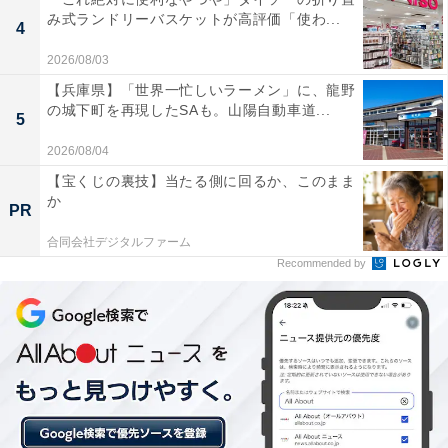
み式ランドリーバスケットが高評価「使わ...
4
2026/08/03
【兵庫県】「世界一忙しいラーメン」に、龍野
の城下町を再現したSAも。山陽自動車道...
5
2026/08/04
1位：銀山温泉（101票）
【宝くじの裏技】当たる側に回るか、このまま
か
圧倒的な得票数で1位に選ばれたのは「銀山温泉」でし
PR
た！ 大正ロマン漂うノスタルジックな町並みは、春の柔
合同会社デジタルファーム
Recommended by
らかな光の中でより一層情緒深く感じられます。雪が消
え、過ごしやすくなるこの時期は、貸衣装での散策や足
湯を楽しむのにぴったり。四季を通じて人気のスポット
ですが、静かな夜の温泉街を歩く体験は格別です。
回答者コメント