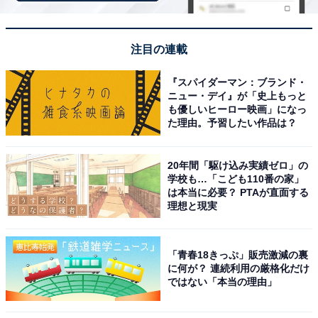
「大正ロマンの温泉街で、春は比較的静かに散策で
き、夜のガス灯の景色が人気だからです」（60代女
性／愛知県）
注目の連載
『スパイダーマン：ブランド・
ニュー・デイ』が「史上もっと
も優しいヒーロー映画」になっ
「温泉でゆっくりしながら、露天風呂で春の景色を
た理由。予習したい作品は？
楽しみたい」（30代女性／千葉県）
20年間「駆け込み実績ゼロ」の
学校も…「こども110番の家」
は本当に必要？ PTAが直面する
「以前から行ってみたかった銀山温泉は、ノスタル
理想と現実
ジーな雰囲気があり、この時期に訪れたら桜も咲い
ていて、素晴らしい景色が楽しめると思ったから」
（30代女性／岩手県）
「青春18きっぷ」販売激減の裏
に何が？ 連続利用の厳格化だけ
ではない「本当の理由」