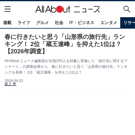
連載
ライフ
グルメ
社会
IT・ビジネス
エンタメ
リサ
春に行きたいと思う「山形県の旅行先」ラン
キング！ 2位「蔵王連峰」を抑えた1位は？
【2026年調査】
All About ニュース編集部が全国250人を対象に実施した「旅行先に関するア
ンケート」の調査結果から、春に行きたいと思う「山形県の旅行先」ランキ
ングを発表！ 2位「蔵王連峰」を抑えた1位は？
2026.04.02
坂上 恵