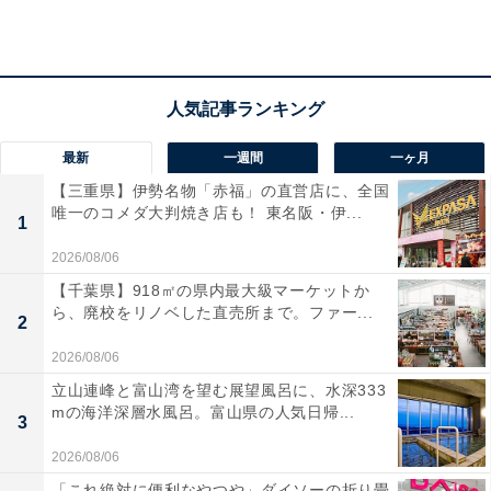
「春は様々な花が咲き、美しい景色が見られたり、
有名な御釜など見どころがたくさんあるため」（40
代女性／兵庫県）
最新
一週間
一ヶ月
【三重県】伊勢名物「赤福」の直営店に、全国
唯一のコメダ大判焼き店も！ 東名阪・伊...
「桜の名所で行ってみたい」（50代女性／山口県）
1
2026/08/06
【千葉県】918㎡の県内最大級マーケットか
ら、廃校をリノベした直売所まで。ファー...
2
2026/08/06
立山連峰と富山湾を望む展望風呂に、水深333
mの海洋深層水風呂。富山県の人気日帰...
3
2026/08/06
「これ絶対に便利なやつや」ダイソーの折り畳