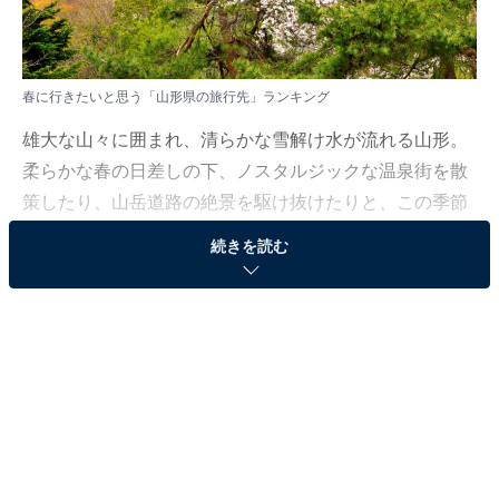
春に行きたいと思う「山形県の旅行先」ランキング
雄大な山々に囲まれ、清らかな雪解け水が流れる山形。
柔らかな春の日差しの下、ノスタルジックな温泉街を散
策したり、山岳道路の絶景を駆け抜けたりと、この季節
ならではのぜいたくな時間が流れています。
続きを読む
All About ニュース編集部では、2026年3月25日の期間、
全国10〜60代の男女250人を対象に、旅行先に関するア
ンケートを実施しました。その中から、春に行きたいと
思う「山形県の旅行先」ランキングの結果をご紹介しま
す。
＞5位までの全ランキング結果を見る