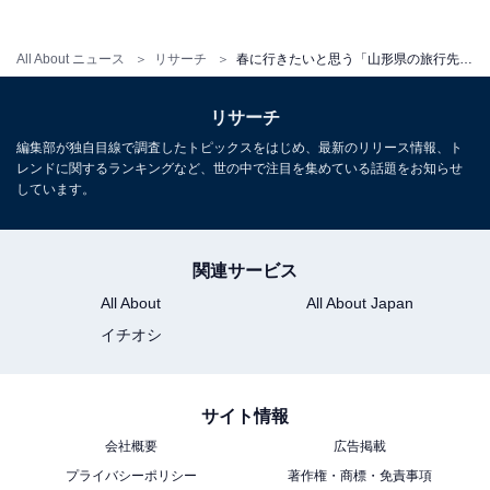
All About ニュース
リサーチ
春に行きたいと思う「山形県の旅行先」ランキング！ 2位「蔵王連峰」を抑えた1位は？【2026年調査】
こちらもおすすめ
リサーチ
春に行きたいと思う「北海道の旅行先」ランキ
編集部が独自目線で調査したトピックスをはじめ、最新のリリース情報、ト
ング！ 2位「札幌市時計台」を抑えた1位は？
レンドに関するランキングなど、世の中で注目を集めている話題をお知らせ
【2026年調査】
しています。
関連サービス
All About
All About Japan
イチオシ
1
2
サイト情報
会社概要
広告掲載
プライバシーポリシー
著作権・商標・免責事項