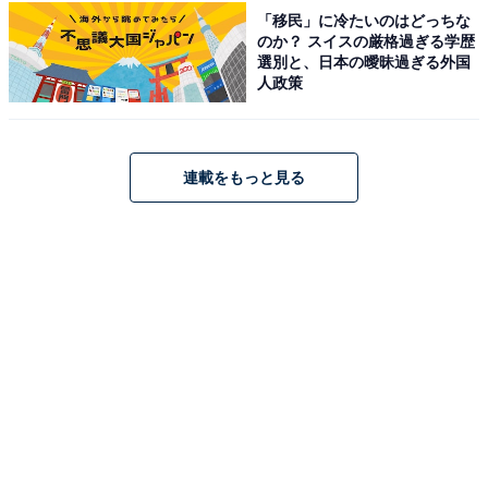
※回答者からのコメントは原文ママです
「移民」に冷たいのはどっちな
のか？ スイスの厳格過ぎる学歴
※記事内容は執筆時点のものです。最新の内容をご確認
選別と、日本の曖昧過ぎる外国
ください
人政策
次ページ
5位までのランキング結果を見る
連載をもっと見る