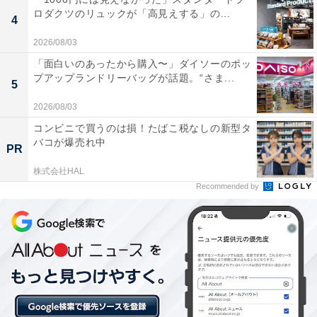
ロダクツのリュックが「高見えする」の...
4
【2026年4月の運勢】おうし座（4月20日～5月20
2026/08/03
日生まれ）
「面白いのあったから購入〜」ダイソーのポッ
プアップランドリーバッグが話題。“さま...
5
変化と改革
あなたらしくないチャレンジを
2026/08/03
コンビニで買うのは損！たばこ税なしの新型タ
バコが爆売れ中
＞【詳しく見る】全体運、社交運、恋愛運などの詳細は
PR
こちら
株式会社HAL
Recommended by