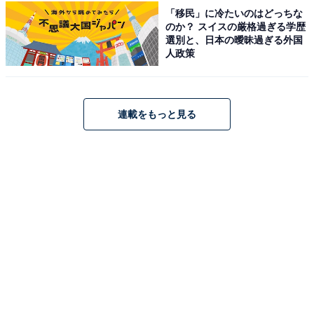
「移民」に冷たいのはどっちな
のか？ スイスの厳格過ぎる学歴
意識と無意識
選別と、日本の曖昧過ぎる外国
足場を整える
人政策
＞【詳しく見る】全体運、社交運、恋愛運などの詳細は
こちら
連載をもっと見る
【2026年4月の運勢】しし座（7月23日～8月22日
生まれ）
多様化と個別化
心のままに動く
＞【詳しく見る】全体運、社交運、恋愛運などの詳細は
こちら