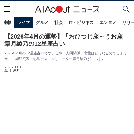
連載
ライフ
グルメ
社会
IT・ビジネス
エンタメ
リサ
【2026年4月の運勢】「おひつじ座～うお座」
章月綾乃の12星座占い
2026年4月の12星座占いです。仕事、人間関係、恋愛はどうなるのでしょう
か。占術研究家・心理テストクリエーター章月綾乃が占います。
2026.03.31
章月 綾乃