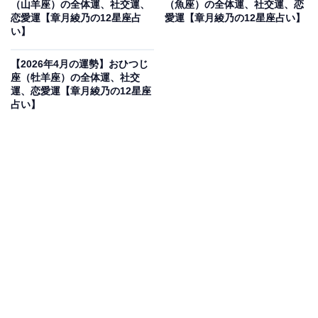
（山羊座）の全体運、社交運、
（魚座）の全体運、社交運、恋
恋愛運【章月綾乃の12星座占
愛運【章月綾乃の12星座占い】
きましょう。オフは、感動を求めて。フェスやスポーツ
い】
観戦など、大勢が1つになれる場所へ。
【2026年4月の運勢】おひつじ
座（牡羊座）の全体運、社交
・社交運
運、恋愛運【章月綾乃の12星座
影響力が高まって、知り合う人たちを魅了し、大きな渦
占い】
の中に巻き込んでいかれそう。それだけに、あなたに目
指すベクトルがないと、「何のため」が消えてしまい、
せっかくのマンパワーが消えてしまいます。チームやサ
ークル、会社の立ち上げ、町おこしや、クラウドファン
ディングなど、1つの目標やムーブメントの中で、かけ
がえのないつながりを得られそう。ビジネスでは、着眼
点やアイデアの良さが話題に。コンペも有望です。
・恋愛運
恋愛は、定義が変わりそう。互いを見つめ合うのではな
く、同じ方向を目指せる人と波長が合っていくでしょ