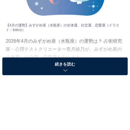
【4月の運勢】みずがめ座（水瓶座）の全体運、社交運、恋愛運（イラス
ト：
tokico
）
2026年4月のみずがめ座（水瓶座）の運勢は？ 占術研究
家・心理テストクリエーター章月綾乃が、みずがめ座の
全体運、社交運、恋愛運を占います。
続きを読む
＞【2026年4月の運勢】他の星座の運勢が気になる人は
こちら
みずがめ座（1月20日～2月18日生まれ）
運気は大好転