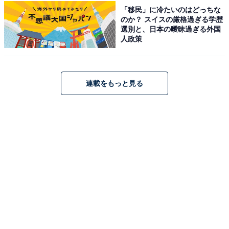
「移民」に冷たいのはどっちな
占い師：
章月 綾乃
のか？ スイスの厳格過ぎる学歴
占い、心理テストの執筆、監修。雑誌、Web、広告
選別と、日本の曖昧過ぎる外国
人政策
タイアップ記事などを多数手がけています。
イラストレーター：
tokico
連載をもっと見る
タウン情報誌の営業、住宅情報誌の編集を経てフリ
ーのイラストレーターに。媒体制作の経験を生かし
て、「わかりやすく、ゆる可愛く」をモットーに媒
体のコンテンツ理解を促進するようなイラストを制
作しています。雑誌やWeb、結婚式やSNSの似顔絵
など幅広い分野で活動中。
こちらもおすすめ
【2026年4月の運勢】「おひつじ座～うお座」
章月綾乃の12星座占い