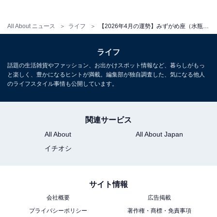
All About ニュース
ライフ
【2026年4月の運勢】みずがめ座（水瓶座）の全体運、社交運、恋愛運【章月綾乃の12星座占い】
ライフ
話題の生活雑貨やファッション、お出かけスポット情報など、暮らしがもっ
と楽しく、豊かになるヒントが満載。編集部が独自調査した、気になる他人
のライフスタイル事情も公開しています。
関連サービス
All About
All About Japan
イチオシ
サイト情報
会社概要
広告掲載
プライバシーポリシー
著作権・商標・免責事項