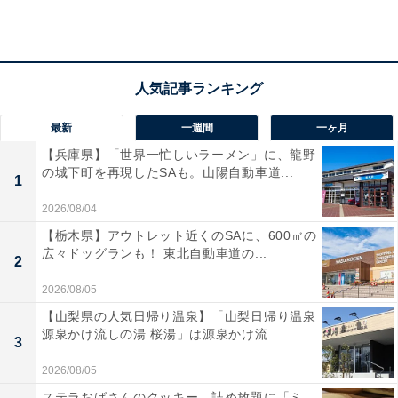
う。出会いは、デモやボランティア活動など、社会的な
意味のある集まりに待っていそう。
ラッキーポイント……メタリックカラー、ジレ、カ
最新
一週間
一ヶ月
ードゲーム、レンタルスペース
【兵庫県】「世界一忙しいラーメン」に、龍野
の城下町を再現したSAも。山陽自動車道...
1
2026/08/04
【栃木県】アウトレット近くのSAに、600㎡の
広々ドッグランも！ 東北自動車道の...
2
2026/08/05
【山梨県の人気日帰り温泉】「山梨日帰り温泉
源泉かけ流しの湯 桜湯」は源泉かけ流...
3
2026/08/05
ステラおばさんのクッキー、詰め放題に「ミ