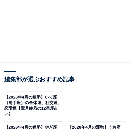
自分軸で動く
・全体運
守護星・天王星のパワーが高まって、追い風が吹くでし
ょう。あなたの望む方向に世の中が、そして、人生が力
強く動き出していきます。忖度（そんたく）や遠慮はや
めて、心が望む方向に舵を切っていくとよさそう。かね
てからやりたかったことを実行に移すチャンスです。仕
編集部が選ぶおすすめ記事
事は、レベル＆スケールアップ中。今の仕事で物足らな
いなら、転職や独立を視野に入れて動いてみて。長い下
【2026年4月の運勢】いて座
積み、ご奉仕モードが解除されて、これからはあなたが
（射手座）の全体運、社交運、
主役で生きていかれるはず。
恋愛運【章月綾乃の12星座占
い】
クリエイティブな活動にも実りがあります。何かを生み
【2026年4月の運勢】やぎ座
【2026年4月の運勢】うお座
出す、発信する、交流の場を持つなど、あなた主導で動