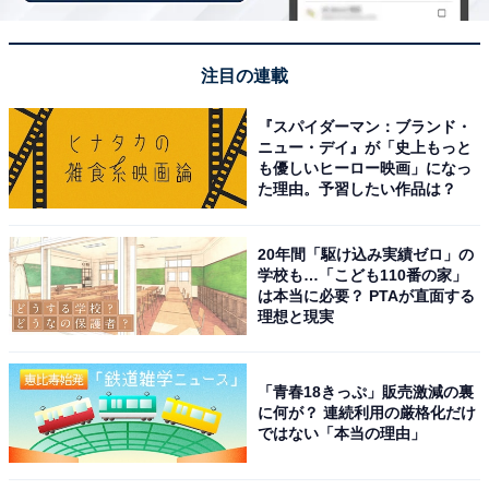
【4月の運勢】うお座（魚座）
注目の連載
『スパイダーマン：ブランド・
ニュー・デイ』が「史上もっと
も優しいヒーロー映画」になっ
た理由。予習したい作品は？
20年間「駆け込み実績ゼロ」の
学校も…「こども110番の家」
は本当に必要？ PTAが直面する
理想と現実
「青春18きっぷ」販売激減の裏
に何が？ 連続利用の厳格化だけ
占い師＆イラストレータープロフィール
ではない「本当の理由」