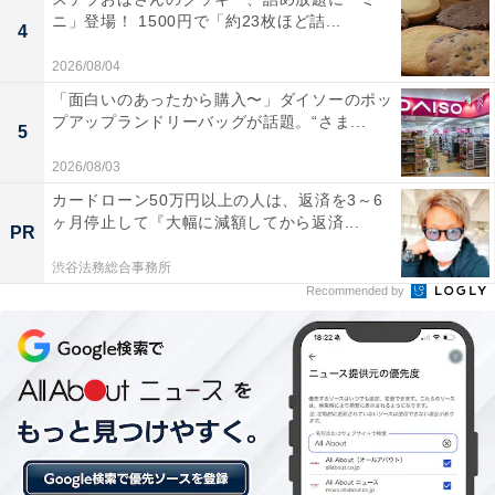
ニ」登場！ 1500円で「約23枚ほど詰...
4
2026/08/04
「面白いのあったから購入〜」ダイソーのポッ
プアップランドリーバッグが話題。“さま...
他の星座の運勢も見る
5
2026/08/03
【4月の運勢】おひつじ座（牡羊座）
カードローン50万円以上の人は、返済を3～6
【4月の運勢】おうし座（牡牛座）
ヶ月停止して『大幅に減額してから返済...
PR
【4月の運勢】ふたご座（双子座）
渋谷法務総合事務所
【4月の運勢】かに座（蟹座）
Recommended by
【4月の運勢】しし座（獅子座）
【4月の運勢】おとめ座（乙女座）
【4月の運勢】てんびん座（天秤座）
【4月の運勢】さそり座（蠍座）
【4月の運勢】いて座（射手座）
【4月の運勢】やぎ座（山羊座）
【4月の運勢】みずがめ座（水瓶座）※今見ている記事