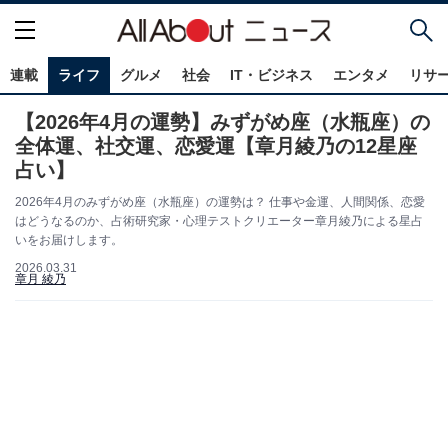
連載
ライフ
グルメ
社会
IT・ビジネス
エンタメ
リサ
【2026年4月の運勢】みずがめ座（水瓶座）の
全体運、社交運、恋愛運【章月綾乃の12星座
占い】
2026年4月のみずがめ座（水瓶座）の運勢は？ 仕事や金運、人間関係、恋愛
はどうなるのか、占術研究家・心理テストクリエーター章月綾乃による星占
いをお届けします。
2026.03.31
章月 綾乃