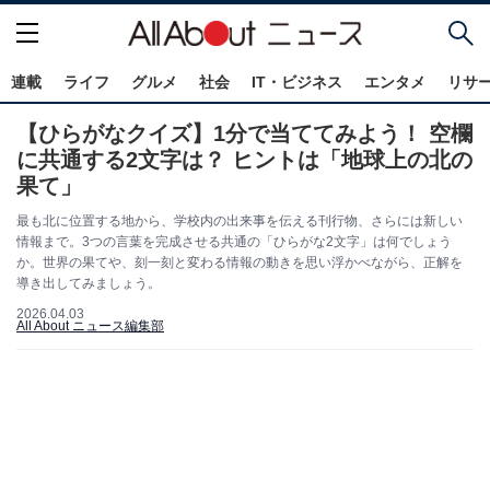
連載
ライフ
グルメ
社会
IT・ビジネス
エンタメ
リサ
【ひらがなクイズ】1分で当ててみよう！ 空欄
に共通する2文字は？ ヒントは「地球上の北の
果て」
最も北に位置する地から、学校内の出来事を伝える刊行物、さらには新しい
情報まで。3つの言葉を完成させる共通の「ひらがな2文字」は何でしょう
か。世界の果てや、刻一刻と変わる情報の動きを思い浮かべながら、正解を
導き出してみましょう。
2026.04.03
All About ニュース編集部