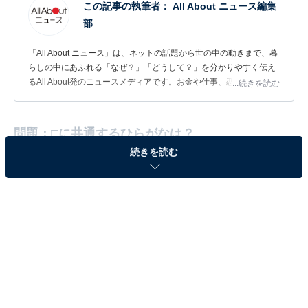
この記事の執筆者：
All About ニュース編集
部
「All About ニュース」は、ネットの話題から世の中の動きまで、暮
らしの中にあふれる「なぜ？」「どうして？」を分かりやすく伝え
るAll About発のニュースメディアです。お金や仕事、恋愛、ITに関
...続きを読む
する疑問に対して専門家が分かりやすく回答するほか、エンタメ情
報やSNSで話題のトピックスを紹介しています。
問題：□に共通するひらがなは？
続きを読む