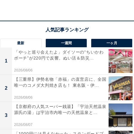
【ひらがなクイズ】1分で正解できるかな？ 空
欄に共通する2文字を考えよう！ ヒントは親し
みやすい性格
最新
一週間
一ヶ月
「やっと巡り会えたよ」ダイソーの“ちいかわ
ポーチ”が220円で反響。ぬい活＆防災...
1
2026/08/06
1
2
【三重県】伊勢名物「赤福」の直営店に、全国
唯一のコメダ大判焼き店も！ 東名阪・伊...
2
2026/08/06
【京都府の人気スーパー銭湯】「宇治天然温泉
源氏の湯」は宇治市内唯一の天然温泉と...
3
2026/08/07
「1000円には見えなかった」スタンダードプ