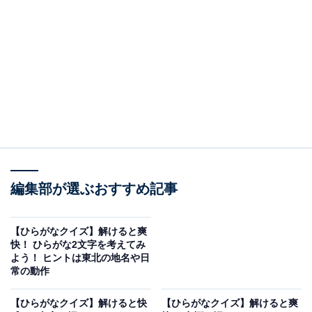
□に共通するひらがなは？
次の言葉の空欄を埋めて、正しい単語を完成させてくだ
さい。
きょ□□く
編集部が選ぶおすすめ記事
が□□う
ぞ□□う
【ひらがなクイズ】解けると爽
快！ ひらがな2文字を考えてみ
ヒント：地球の最も北の果て、または物事がこれ以上行
よう！ ヒントは東北の地名や日
常の動作
けないところまで到達した極限の状態を何と言います
か？
【ひらがなクイズ】解けると快
【ひらがなクイズ】解けると爽