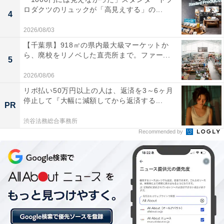
ロダクツのリュックが「高見えする」の...
4
2026/08/03
【千葉県】918㎡の県内最大級マーケットか
ら、廃校をリノベした直売所まで。ファー...
5
2026/08/06
リボ払い50万円以上の人は、返済を3～6ヶ月
停止して『大幅に減額してから返済する...
PR
渋谷法務総合事務所
Recommended by