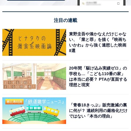
注目の連載
東野圭吾や湊かなえだけじゃな
い、「業と罪」を描く『映画ち
いかわ』から強く連想した映画
8選
20年間「駆け込み実績ゼロ」の
学校も…「こども110番の家」
は本当に必要？ PTAが直面する
理想と現実
「青春18きっぷ」販売激減の裏
に何が？ 連続利用の厳格化だけ
ではない「本当の理由」