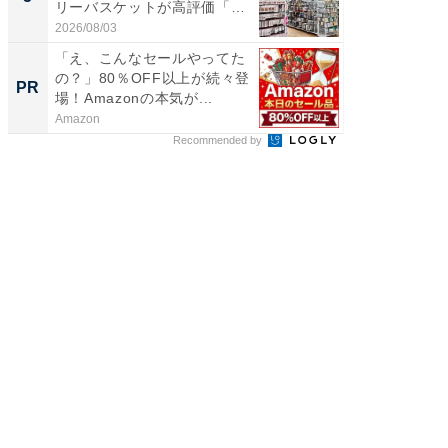
リーバスケットが高評価「使
層水風
わ...
帰...
2026/08/03
2026/08/0
「え、こんなセールやってた
【西野
の？」80％OFF以上が続々登
を追求
PR
PR
場！Amazonの本気が...
は
Amazon
FINCHI o
Recommended by