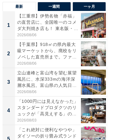
最新
一週間
一ヶ月
【三重県】伊勢名物「赤福」
【兵庫
の直営店に、全国唯一のコメ
ーメン
1
1
ダ大判焼き店も！ 東名阪・
再現した
伊...
道...
2026/08/06
2026/08/0
【千葉県】918㎡の県内最大
【三重
級マーケットから、廃校をリ
の直営
2
2
ノベした直売所まで。ファ
ダ大判焼
ー...
伊...
2026/08/06
2026/08/0
立山連峰と富山湾を望む展望
【千葉県
風呂に、水深333mの海洋深
級マー
3
3
層水風呂。富山県の人気日
ノベし
帰...
ー...
2026/08/06
2026/08/0
「1000円には見えなかった」
ステラ
スタンダードプロダクツのリ
詰め放題
4
4
ュックが「高見えする」の...
00円で「
2026/08/03
2026/08/0
「これ絶対に便利なやつや」
立山連
ダイソーの折り畳み式ランド
風呂に、
5
5