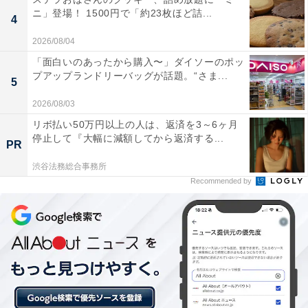
ニ」登場！ 1500円で「約23枚ほど詰...
4
2026/08/04
「面白いのあったから購入〜」ダイソーのポッ
プアップランドリーバッグが話題。“さま...
5
2026/08/03
リボ払い50万円以上の人は、返済を3～6ヶ月
停止して『大幅に減額してから返済する...
PR
1位：いぶりがっこのタルタルソース 燻（伊藤漬
渋谷法務総合事務所
物本舗）／49票
Recommended by
秋田名物「いぶりがっこ」を刻んで入れたタルタルソー
スが堂々の1位。伝統的な風味と洋風ソースの融合は、
「野菜にも揚げ物にも合う万能さ」と「意外な組み合わ
せ」で話題性抜群。現代的に進化した秋田の食文化を伝
える逸品として高く評価されました。