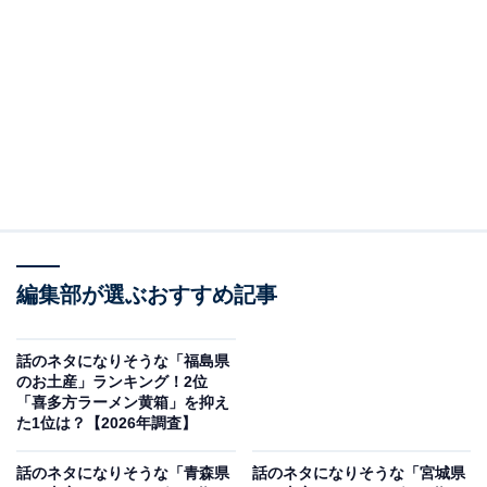
＞9位までの全ランキング結果を見る
この記事の執筆者：
坂上 恵
All About ニュースの編集者。オールアバウトに入社後、SNSトレン
ドにフォーカスした記事執筆やSEOライティングの経験を経て、の
ちにAll About ニュースチームのメンバーに加入。現在は旅行・カル
...続きを読む
チャー・エンタメなどを中心に企画編集を担当。東京都出身。居酒
屋巡りとスポーツ観戦が生きがい。
調査概要
編集部が選ぶおすすめ記事
調査期間：2026年3月24日
調査方法：インターネット調査
話のネタになりそうな「福島県
調査対象：全国20〜70代の男女250人
のお土産」ランキング！2位
「喜多方ラーメン黄箱」を抑え
た1位は？【2026年調査】
※本調査は全国250人を対象に実施したもので、結
果は回答者の意見を集計したものであり、全体の意
話のネタになりそうな「青森県
話のネタになりそうな「宮城県