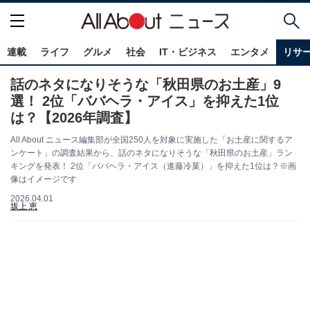
連載
ライフ
グルメ
社会
IT・ビジネス
エンタメ
リサ
話のネタになりそうな「秋田県のお土産」9
選！ 2位「ババヘラ・アイス」を抑えた1位
は？【2026年調査】
All About ニュース編集部が全国250人を対象に実施した「お土産に関するア
ンケート」の調査結果から、話のネタになりそうな「秋田県のお土産」ラン
キングを発表！ 2位「ババヘラ・アイス（進藤冷菓）」を抑えた1位は？※画
像はイメージです
2026.04.01
坂上 恵