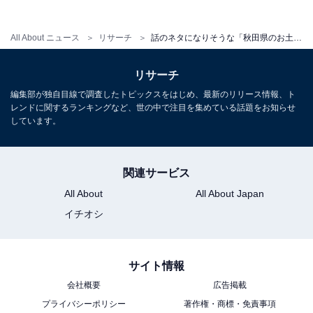
All About ニュース
リサーチ
話のネタになりそうな「秋田県のお土産」9選！ 2位「ババヘラ・アイス」を抑えた1位は？【2026年調査】
リサーチ
編集部が独自目線で調査したトピックスをはじめ、最新のリリース情報、ト
こちらもおすすめ
レンドに関するランキングなど、世の中で注目を集めている話題をお知らせ
話のネタになりそうな「北海道のお土産」ラン
しています。
キング！2位「ブロッコリーら〜麺」を抑えた1
位は？【2026年調査】
関連サービス
All About
All About Japan
イチオシ
サイト情報
1
2
会社概要
広告掲載
プライバシーポリシー
著作権・商標・免責事項