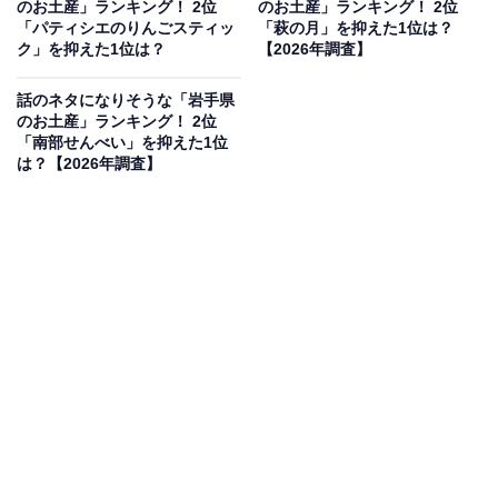
のお土産」ランキング！ 2位
のお土産」ランキング！ 2位
見を断定的に示すものではありません
「パティシエのりんごスティッ
「萩の月」を抑えた1位は？
ク」を抑えた1位は？
【2026年調査】
話のネタになりそうな「岩手県
2位：ババヘラ・アイス（進藤冷菓）／45票
のお土産」ランキング！ 2位
「南部せんべい」を抑えた1位
は？【2026年調査】
秋田の夏の風物詩として知られる「ババヘラ」。道端で
おばちゃん（ババ）がヘラを使ってバラのように盛り付
ける姿は秋田ならではの光景です。その味を自宅で楽し
めるセットは、ビビットなピンクと黄色の色彩も相まっ
て、視覚的にも秋田の旅情を共有できる素晴らしいネタ
土産です。
回答者コメント
「独特なネーミングや販売スタイルで有名なお土産
で、由来や売り方の話ができるので盛り上がりやす