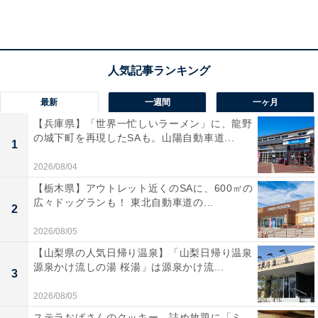
いと思うから」（60代男性／神奈川県）
「バラの形をしたアイスがきれいで美しく繊細。食
べるのがもったいないと思わせる美しさ。女性ウケ
最新
一週間
一ヶ月
すると思う」
【兵庫県】「世界一忙しいラーメン」に、龍野
の城下町を再現したSAも。山陽自動車道...
1
2026/08/04
「名前にインパクトがあるし有名なアイスだから話
【栃木県】アウトレット近くのSAに、600㎡の
のネタになりそうなので」（30代女性／石川県）
広々ドッグランも！ 東北自動車道の...
2
2026/08/05
【山梨県の人気日帰り温泉】「山梨日帰り温泉
源泉かけ流しの湯 桜湯」は源泉かけ流...
3
2026/08/05
ステラおばさんのクッキー、詰め放題に「ミ