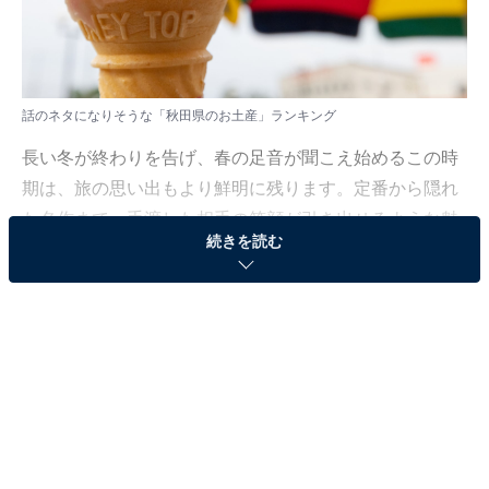
話のネタになりそうな「秋田県のお土産」ランキング
長い冬が終わりを告げ、春の足音が聞こえ始めるこの時
期は、旅の思い出もより鮮明に残ります。定番から隠れ
た名作まで、手渡した相手の笑顔が引き出せるような魅
続きを読む
力的なラインナップに注目が集まりました。
All About ニュース編集部では、2026年3月24日の期間、
全国20〜70代の男女250人を対象に、お土産に関するア
ンケートを実施しました。その中から、話のネタになり
そうな「秋田県のお土産」ランキングの結果をご紹介し
ます。