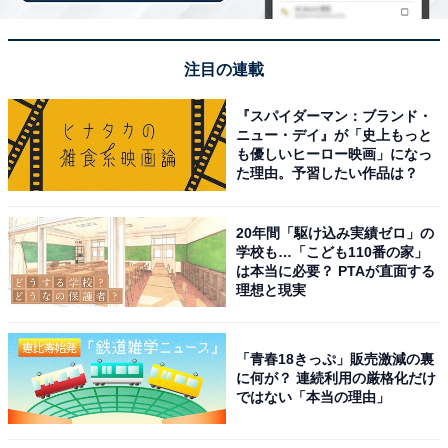
回答者コメント
注目の連載
「秋田名物の『いぶりがっこ（燻製たくあん）』を
タルタルソースにしているという組み合わせがかな
『スパイダーマン：ブランド・
ニュー・デイ』が「史上もっと
りユニークで、『え、漬物がソースに？』と驚きが
も優しいヒーロー映画」になっ
生まれます」（20代男性／福井県）
た理由。予習したい作品は？
20年間「駆け込み実績ゼロ」の
学校も…「こども110番の家」
「何につけて食べるか盛り上がりそうだから」（30
は本当に必要？ PTAが直面する
代女性／奈良県）
理想と現実
「青春18きっぷ」販売激減の裏
「秋田のお土産って感じで、美味しそうだと思った
に何が？ 連続利用の厳格化だけ
ではない「本当の理由」
から」（30代女性／神奈川県）