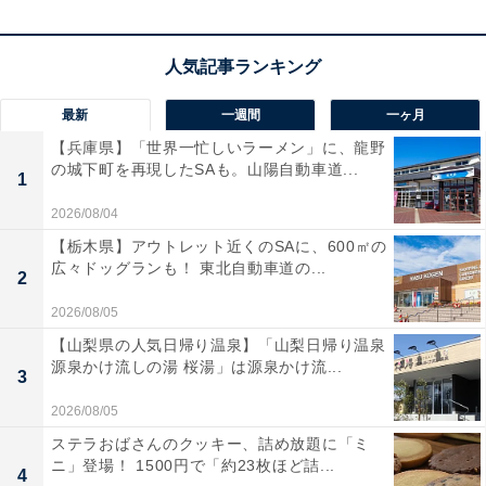
1
2
最新
一週間
一ヶ月
【兵庫県】「世界一忙しいラーメン」に、龍野
の城下町を再現したSAも。山陽自動車道...
1
2026/08/04
【栃木県】アウトレット近くのSAに、600㎡の
広々ドッグランも！ 東北自動車道の...
2
2026/08/05
【山梨県の人気日帰り温泉】「山梨日帰り温泉
源泉かけ流しの湯 桜湯」は源泉かけ流...
3
2026/08/05
ステラおばさんのクッキー、詰め放題に「ミ
ニ」登場！ 1500円で「約23枚ほど詰...
4