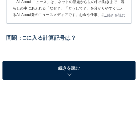
「All About ニュース」は、ネットの話題から世の中の動きまで、暮
らしの中にあふれる「なぜ？」「どうして？」を分かりやすく伝え
るAll About発のニュースメディアです。お金や仕事、恋愛、ITに関
...続きを読む
する疑問に対して専門家が分かりやすく回答するほか、エンタメ情
報やSNSで話題のトピックスを紹介しています。
問題：□に入る計算記号は？
続きを読む