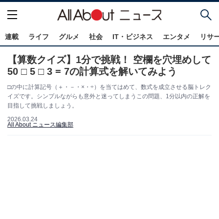
連載
ライフ
グルメ
社会
IT・ビジネス
エンタメ
リサ
【算数クイズ】1分で挑戦！ 空欄を穴埋めして
50 □ 5 □ 3 = 7の計算式を解いてみよう
□の中に計算記号（＋・－・×・÷）を当てはめて、数式を成立させる脳トレク
イズです。シンプルながらも意外と迷ってしまうこの問題、1分以内の正解を
目指して挑戦しましょう。
2026.03.24
All About ニュース編集部