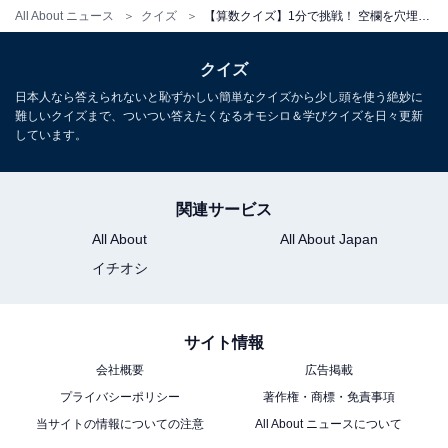
All About ニュース
クイズ
【算数クイズ】1分で挑戦！ 空欄を穴埋めして50 □ 5 □ 3 = 7の計算式を解いてみよう
クイズ
日本人なら答えられないと恥ずかしい簡単なクイズから少し頭を使う絶妙に
難しいクイズまで、ついつい答えたくなるオモシロ＆学びクイズを日々更新
しています。
関連サービス
All About
All About Japan
イチオシ
サイト情報
会社概要
広告掲載
プライバシーポリシー
著作権・商標・免責事項
当サイトの情報についての注意
All About ニュースについて