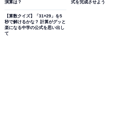
演算は？
式を完成させよう
【算数クイズ】「31×29」を5
秒で解けるかな？ 計算がグッと
楽になる中学の公式を思い出し
て
こちらもおすすめ
【算数クイズ】解けると快感！ 6 □ 7 □ 8 = 50の
計算式を完成させよう