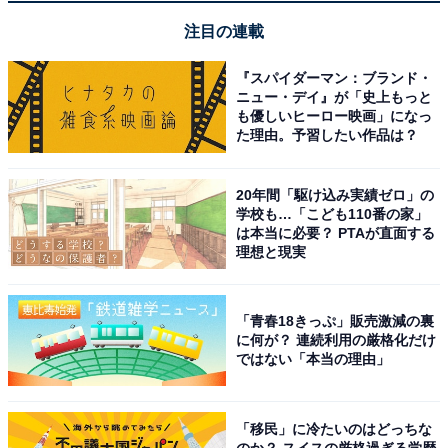
注目の連載
『スパイダーマン：ブランド・
ニュー・デイ』が「史上もっと
も優しいヒーロー映画」になっ
た理由。予習したい作品は？
20年間「駆け込み実績ゼロ」の
学校も…「こども110番の家」
は本当に必要？ PTAが直面する
理想と現実
「青春18きっぷ」販売激減の裏
に何が？ 連続利用の厳格化だけ
ではない「本当の理由」
「移民」に冷たいのはどっちな
のか？ スイスの厳格過ぎる学歴