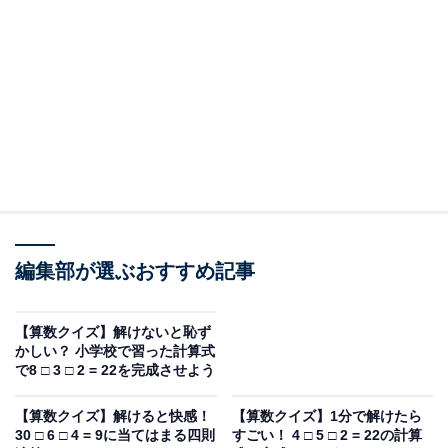
50 □ 5 □ 3 = 7
次の式の□の中に「＋・－・×・÷」のいずれかを入れ
て、正しい式を完成させてください。
50 □ 5 □ 3 = 7
ヒント：最初の「50」を「5」でどう処理するかが最大
のポイント。計算結果の「7」を導き出すには、まず数
編集部が選ぶおすすめ記事
字を小さくする必要がありそうです。
【算数クイズ】解けないと恥ず
かしい？ 小学校で習った計算式
次ページ
正解を見る
で8 □ 3 □ 2 = 22を完成させよう
【算数クイズ】解けると快感！
【算数クイズ】1分で解けたら
30 □ 6 □ 4 = 9に当てはまる四則
すごい！ 4 □ 5 □ 2 = 22の計算