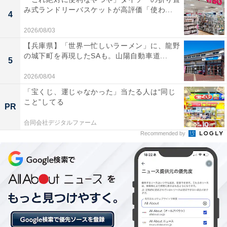
み式ランドリーバスケットが高評価「使わ...
4
2026/08/03
【兵庫県】「世界一忙しいラーメン」に、龍野
の城下町を再現したSAも。山陽自動車道...
5
2026/08/04
「宝くじ、運じゃなかった」当たる人は“同じ
こと”してる
PR
合同会社デジタルファーム
Recommended by
同率2位：鮎河の千本桜（甲賀市）／29票
同じく2位となったのは、甲賀市土山町にある「鮎河の
千本桜」です。うぐい川の両岸に約200本のソメイヨシ
ノが咲き誇り、周辺を含めると約1000本もの桜が地域を
彩ります。鈴鹿山系の山々を背景に、清流と桜が織りな
す日本の原風景のような美しさは圧巻。夜間はライトア