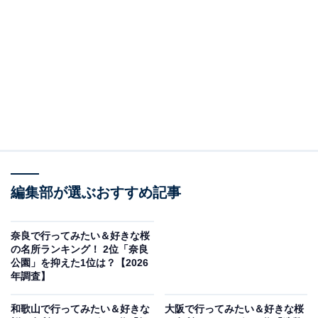
この記事の執筆者：
坂上 恵
All About ニュースの編集者。オールアバウトに入社後、SNSトレン
ドにフォーカスした記事執筆やSEOライティングの経験を経て、の
ちにAll About ニュースチームのメンバーに加入。現在は旅行・カル
...続きを読む
チャー・エンタメなどを中心に企画編集を担当。東京都出身。居酒
屋巡りとスポーツ観戦が生きがい。
調査概要
編集部が選ぶおすすめ記事
調査期間：2026年3月18日
調査方法：インターネット調査
調査対象：全国20〜60代の男女250人
奈良で行ってみたい＆好きな桜
の名所ランキング！ 2位「奈良
公園」を抑えた1位は？【2026
※本調査は全国250人を対象に実施したもので、結
年調査】
果は回答者の意見を集計したものであり、全体の意
和歌山で行ってみたい＆好きな
大阪で行ってみたい＆好きな桜
見を断定的に示すものではありません