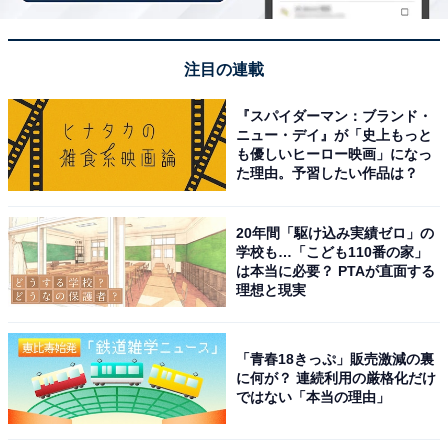
ップされ、水面に映る幻想的な夜桜も楽しめます。
回答者コメント
注目の連載
『スパイダーマン：ブランド・
「千本桜の絶景を見てみたいから」（40代女性／東
ニュー・デイ』が「史上もっと
京都）
も優しいヒーロー映画」になっ
た理由。予習したい作品は？
20年間「駆け込み実績ゼロ」の
「自然豊かで、川面に映る桜が息を呑むような美し
学校も…「こども110番の家」
さなので行ってみたいから」（40代女性／大阪府）
は本当に必要？ PTAが直面する
理想と現実
「風情があるから」（20代女性／東京都）
「青春18きっぷ」販売激減の裏
に何が？ 連続利用の厳格化だけ
ではない「本当の理由」