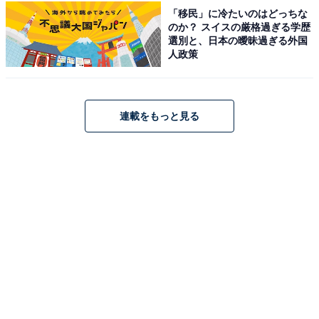
「移民」に冷たいのはどっちな
のか？ スイスの厳格過ぎる学歴
選別と、日本の曖昧過ぎる外国
人政策
連載をもっと見る
1位：彦根城（彦根市）／123票
圧倒的1位は、国宝・天守を擁する「彦根城」です。屋
形船が浮かぶお堀沿いを中心に、約1100本の桜が咲き誇
ります。白壁のお城と桜が水面に映り込む様子は非常に