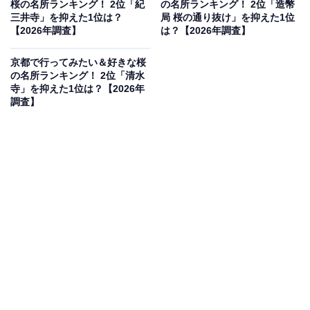
桜の名所ランキング！ 2位「紀
の名所ランキング！ 2位「造幣
三井寺」を抑えた1位は？
局 桜の通り抜け」を抑えた1位
【2026年調査】
は？【2026年調査】
同率2位：海津大崎（高島市）／29票
京都で行ってみたい＆好きな桜
の名所ランキング！ 2位「清水
寺」を抑えた1位は？【2026年
琵琶湖の北岸に位置する「海津大崎」が同率2位にラン
調査】
クイン。約4kmにわたって約800本のソメイヨシノがト
ンネルのように続く景勝地です。「日本さくら名所100
選」にも選ばれており、穏やかな湖面と桜が織りなす奥
琵琶湖ならではの静寂な美しさが魅力。湖上から眺める
お花見クルーズも人気を集めています。
回答者コメント
「琵琶湖畔に4キロ続く桜並木が圧巻で、湖面に映
る桜と比良山系の景色が美しいから」（30代男性／
大阪府）