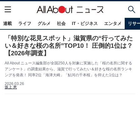
連載
ライフ
グルメ
社会
IT・ビジネス
エンタメ
リサ
「特別な花見スポット」滋賀県の“行ってみた
い＆好きな桜の名所”TOP10！ 圧倒的1位は？
【2026年調査】
All About ニュース編集部が全国250人を対象に実施した「桜の名所に関する
アンケート」の調査結果から、滋賀で行ってみたい＆好きな桜の名所ランキ
ングを発表！ 同率2位「海津大崎」「鮎河の千本桜」を抑えた1位は？
2026.03.26
坂上 恵