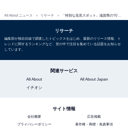
情緒的で、滋賀を代表する春の景色。夜にはライトアッ
プが行われ、昼間とは一味違う幻想的な夜桜を楽しむこ
All About ニュース
リサーチ
「特別な花見スポット」滋賀県の“行ってみたい＆好きな桜の名所”TOP10！ 圧倒的1位は？【2026年調査】
とができます。
リサーチ
回答者コメント
編集部が独自目線で調査したトピックスをはじめ、最新のリリース情報、ト
レンドに関するランキングなど、世の中で注目を集めている話題をお知らせ
「約1,100本の桜が天守を包み込み、夜桜のライト
しています。
アップ」（50代男性／岡山県）
関連サービス
All About
All About Japan
「彦根城は歴史ある天守と桜が調和し、美しい景観
イチオシ
の中で春の風情をゆったり楽しめるから」（20代男
性／青森県）
サイト情報
会社概要
広告掲載
「国宝の天守と満開の桜が織りなす美しい景観を楽
プライバシーポリシー
著作権・商標・免責事項