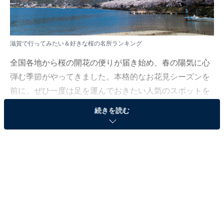
滋賀で行ってみたい＆好きな桜の名所ランキング
全国各地から桜の開花の便りが届き始め、春の陽気に心
弾む季節がやってきました。本格的なお花見シーズンを
前に、ぜひ一度は足を運んでおきたい人気のスポットを
ご紹介します。
続きを読む
All About ニュース編集部では、2026年3月18日の期間、
全国20〜60代の男女250人を対象に、桜の名所に関する
アンケートを実施しました。その中から、滋賀で行って
みたい＆好きな桜の名所ランキングの結果をご紹介しま
す。
＞8位までの全ランキング結果を見る