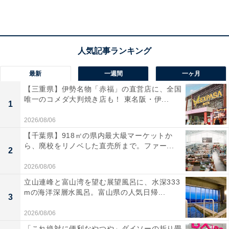
「琵琶湖の湖岸沿いに桜並木が続き、水辺と桜のコ
ントラストがとても美しいため。また、ドライブし
ながら桜を楽しめる絶景スポットとして人気が高い
最新
一週間
一ヶ月
から」（20代男性／福井県）
【三重県】伊勢名物「赤福」の直営店に、全国
唯一のコメダ大判焼き店も！ 東名阪・伊...
1
2026/08/06
「日本さくら名所100選に選ばれた、琵琶湖沿い約
【千葉県】918㎡の県内最大級マーケットか
ら、廃校をリノベした直売所まで。ファー...
4kmに約800本の桜並木で、湖と桜のスケール感は
2
滋賀No.1だからです」（60代男性／愛知県）
2026/08/06
立山連峰と富山湾を望む展望風呂に、水深333
mの海洋深層水風呂。富山県の人気日帰...
3
2026/08/06
「これ絶対に便利なやつや」ダイソーの折り畳