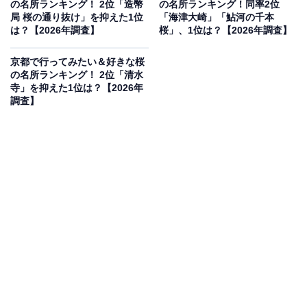
の名所ランキング！ 2位「造幣
の名所ランキング！同率2位
局 桜の通り抜け」を抑えた1位
「海津大崎」「鮎河の千本
は？【2026年調査】
桜」、1位は？【2026年調査】
2位：奈良公園（奈良市）／70票
京都で行ってみたい＆好きな桜
の名所ランキング！ 2位「清水
寺」を抑えた1位は？【2026年
奈良市街地に広がる「奈良公園」が2位。広大な敷地内
調査】
にはナラノヤエザクラをはじめ、約1700本の桜が点在し
ます。東大寺や興福寺といった歴史的建造物と桜、そし
てのんびりと過ごす鹿たちの共演は奈良ならではの光
景。季節ごとに豊かな表情を見せる公園が、春には一段
と華やかなピンク色に包まれます。
回答者コメント
「園内を自由に歩き回る鹿の姿と約1,700本の桜が
一斉に咲き誇る特別感のある景色を楽しめるので、
行ってみたいです」（30代男性／兵庫県）