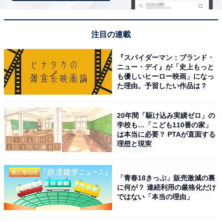
ほどの豪華さから「一目千本」と称される絶景が広がり
ます。
注目の連載
回答者コメント
『スパイダーマン：ブランド・
ニュー・デイ』が「史上もっと
「日本一の桜の名所で、約3万本の桜が山を埋め尽
も優しいヒーロー映画」になっ
た理由。予習したい作品は？
くす圧倒的なスケールと歴史の深さがあるから」
（30代男性／大阪府）
20年間「駆け込み実績ゼロ」の
学校も…「こども110番の家」
は本当に必要？ PTAが直面する
理想と現実
「日本を代表する桜の名所ならではの“圧倒的なスケ
ール感”を一度体験してみたいからです」（30代女
性／和歌山県）
「青春18きっぷ」販売激減の裏
に何が？ 連続利用の厳格化だけ
ではない「本当の理由」
「奈良の吉野山は、約1300年前から修験道の御神木