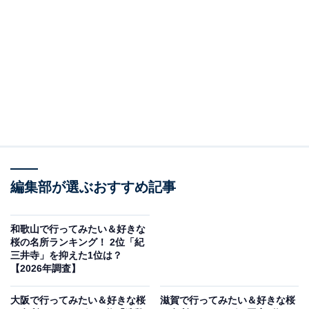
この記事の執筆者：
坂上 恵
All About ニュースの編集者。オールアバウトに入社後、SNSトレン
ドにフォーカスした記事執筆やSEOライティングの経験を経て、の
ちにAll About ニュースチームのメンバーに加入。現在は旅行・カル
...続きを読む
チャー・エンタメなどを中心に企画編集を担当。東京都出身。居酒
屋巡りとスポーツ観戦が生きがい。
調査概要
編集部が選ぶおすすめ記事
調査期間：2026年3月18日
調査方法：インターネット調査
調査対象：全国20〜60代の男女250人
和歌山で行ってみたい＆好きな
桜の名所ランキング！ 2位「紀
三井寺」を抑えた1位は？
※本調査は全国250人を対象に実施したもので、結
【2026年調査】
果は回答者の意見を集計したものであり、全体の意
大阪で行ってみたい＆好きな桜
滋賀で行ってみたい＆好きな桜
見を断定的に示すものではありません