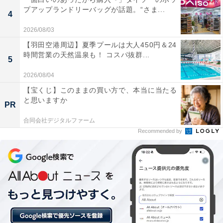
プアップランドリーバッグが話題。“さま...
4
2026/08/03
【羽田空港周辺】夏季プールは大人450円＆24
時間営業の天然温泉も！ コスパ抜群...
5
2026/08/04
【宝くじ】このままの買い方で、本当に当たる
と思いますか
PR
合同会社デジタルファーム
Recommended by
1位：吉野山（吉野町）／120票
1位は、日本屈指の桜の名所として知られる「吉野山」
です。下千本、中千本、上千本、奥千本と、麓から山頂
へ向かって時期をずらしながら約3万本もの桜が山全体
を覆い尽くします。古くから信仰の対象として大切に守
られてきたシロヤマザクラを中心に、一目に千本見える