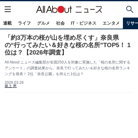
連載
ライフ
グルメ
社会
IT・ビジネス
エンタメ
リサ
「約3万本の桜が山を埋め尽くす」奈良県
の“行ってみたい＆好きな桜の名所”TOP5！ 1
位は？【2026年調査】
All About ニュース編集部が全国250人を対象に実施した「桜の名所に関する
アンケート」の調査結果から、奈良で行ってみたい＆好きな桜の名所ランキ
ングを発表！ 2位「奈良公園」を抑えた1位は？
2026.03.26
坂上 恵