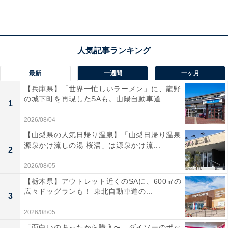
「広大な敷地に咲き誇る桜と歴史的建造物、さらに
鹿たちが共存する独特の風景を楽しめる点にありま
す。自然と文化が調和した中でゆったり花見がで
最新
一週間
一ヶ月
き、奈良ならではの風情を感じられる魅力があるた
【兵庫県】「世界一忙しいラーメン」に、龍野
の城下町を再現したSAも。山陽自動車道...
めです」（30代男性／埼玉県）
1
2026/08/04
【山梨県の人気日帰り温泉】「山梨日帰り温泉
源泉かけ流しの湯 桜湯」は源泉かけ流...
「観光地のため、鹿と桜セットで楽しめそうだか
2
ら」（30代女性／北海道）
2026/08/05
【栃木県】アウトレット近くのSAに、600㎡の
広々ドッグランも！ 東北自動車道の...
3
2026/08/05
「面白いのあったから購入〜」ダイソーのポッ