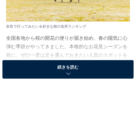
奈良で行ってみたい＆好きな桜の名所ランキング
全国各地から桜の開花の便りが届き始め、春の陽気に心
弾む季節がやってきました。本格的なお花見シーズンを
前に、ぜひ一度は足を運んでおきたい人気のスポットを
ご紹介します。
続きを読む
All About ニュース編集部では、2026年3月18日の期間、
全国20〜60代の男女250人を対象に、桜の名所に関する
アンケートを実施しました。その中から、奈良で行って
みたい＆好きな桜の名所ランキングの結果をご紹介しま
す。
＞5位までの全ランキング結果を見る