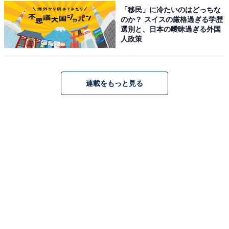
「移民」に冷たいのはどっちな
として植え継がれてきた、約3万本の山桜が山全体
のか？ スイスの厳格過ぎる学歴
をピンク色に染める『日本一の桜』と称される名所
選別と、日本の曖昧過ぎる外国
人政策
です。下・中・上・奥の4つのエリアで下から上へ
と順に開花するため、長期間にわたり絶景の『一目
千本』を楽しめます」（60代男性／愛知県）
連載をもっと見る
※回答者からのコメントは原文ママです
※記事内容は執筆時点のものです。最新の内容をご確認
ください
次ページ
5位までのランキング結果を見る