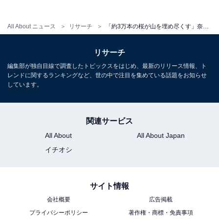
All About ニュース
リサーチ
「約3万本の桜が山を埋め尽くす」奈良県の“行ってみたい＆好きな桜の名所”TOP5！ 1位は？【2026年調査】
リサーチ
編集部が独自目線で調査したトピックスをはじめ、最新のリリース情報、ト
レンドに関するランキングなど、世の中で注目を集めている話題をお知らせ
しています。
関連サービス
All About
All About Japan
イチオシ
こちらもおすすめ
兵庫で行ってみたい＆好きな桜の名所ランキン
グ！ 2位「夙川河川敷緑地」を抑えた1位は？
サイト情報
【2026年調査】
会社概要
広告掲載
プライバシーポリシー
著作権・商標・免責事項