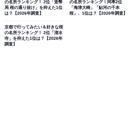
の名所ランキング！ 2位「造幣
の名所ランキング！同率2位
局 桜の通り抜け」を抑えた1位
「海津大崎」「鮎河の千本
は？【2026年調査】
桜」、1位は？【2026年調査】
2位：夙川河川敷緑地（西宮市）／34票
京都で行ってみたい＆好きな桜
の名所ランキング！ 2位「清水
寺」を抑えた1位は？【2026年
西宮市の夙川沿いに南北約2.8kmにわたって続く「夙川
調査】
河川敷緑地」が2位にランクイン。川の両岸に約1300本
の桜が咲き誇る景観は「日本さくら名所100選」にも選
ばれています。阪急電鉄の夙川駅や苦楽園口駅からすぐ
というアクセスの良さも魅力で、水面に映る桜並木を眺
めながらの散策は格別なひとときです。
回答者コメント
「長い桜並木が続く関西屈指の名所なので」（50代
男性／大阪府）