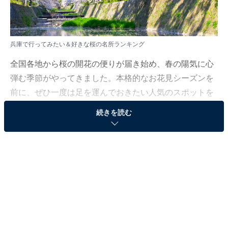
兵庫で行ってみたい＆好きな桜の名所ランキング
全国各地から桜の開花の便りが届き始め、春の陽気に心
弾む季節がやってきました。本格的なお花見シーズンを
前に、ぜひ一度は足を運んでおきたい人気のスポットを
ご紹介します。
続きを読む
All About ニュース編集部では、2026年3月18日の期間、
全国20〜60代の男女250人を対象に、桜の名所に関する
アンケートを実施しました。その中から、兵庫で行って
みたい＆好きな桜の名所ランキングの結果をご紹介しま
す。
＞8位までの全ランキング結果を見る