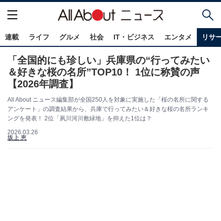
連載
ライフ
グルメ
社会
IT・ビジネス
エンタメ
リサ
「全国的にも珍しい」兵庫県の“行ってみたい
＆好きな桜の名所”TOP10！ 1位に称賛の声
【2026年調査】
All About ニュース編集部が全国250人を対象に実施した「桜の名所に関する
アンケート」の調査結果から、兵庫で行ってみたい＆好きな桜の名所ランキ
ングを発表！ 2位「夙川河川敷緑地」を抑えた1位は？
2026.03.26
坂上 恵