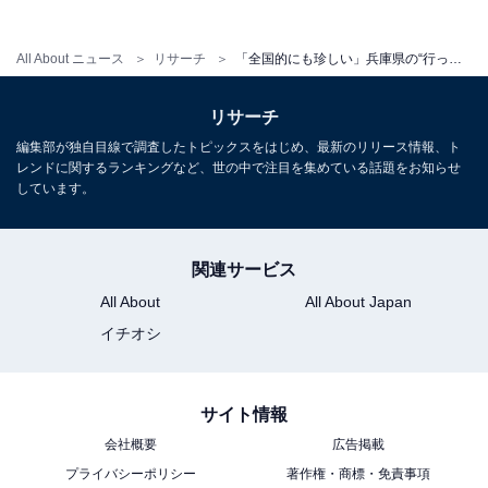
All About ニュース
リサーチ
「全国的にも珍しい」兵庫県の“行ってみたい＆好きな桜の名所”TOP10！ 1位に称賛の声【2026年調査】
リサーチ
編集部が独自目線で調査したトピックスをはじめ、最新のリリース情報、ト
レンドに関するランキングなど、世の中で注目を集めている話題をお知らせ
しています。
関連サービス
All About
All About Japan
こちらもおすすめ
イチオシ
奈良で行ってみたい＆好きな桜の名所ランキン
グ！ 2位「奈良公園」を抑えた1位は？【2026
年調査】
サイト情報
会社概要
広告掲載
プライバシーポリシー
著作権・商標・免責事項