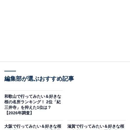
この記事の執筆者：
坂上 恵
All About ニュースの編集者。オールアバウトに入社後、SNSトレン
ドにフォーカスした記事執筆やSEOライティングの経験を経て、の
ちにAll About ニュースチームのメンバーに加入。現在は旅行・カル
...続きを読む
チャー・エンタメなどを中心に企画編集を担当。東京都出身。居酒
屋巡りとスポーツ観戦が生きがい。
調査概要
編集部が選ぶおすすめ記事
調査期間：2026年3月18日
調査方法：インターネット調査
調査対象：全国20〜60代の男女250人
和歌山で行ってみたい＆好きな
桜の名所ランキング！ 2位「紀
三井寺」を抑えた1位は？
※本調査は全国250人を対象に実施したもので、結
【2026年調査】
果は回答者の意見を集計したものであり、全体の意
大阪で行ってみたい＆好きな桜
滋賀で行ってみたい＆好きな桜
見を断定的に示すものではありません