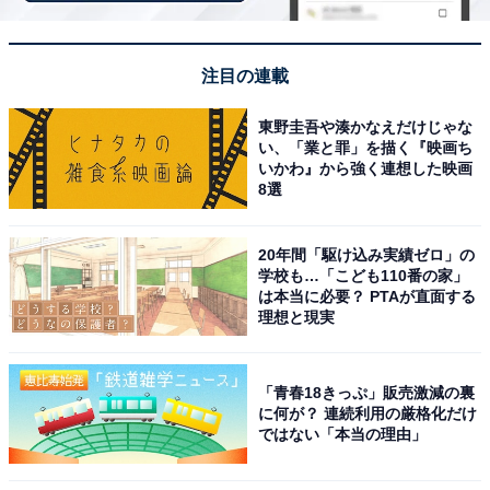
すコントラストは、日本を代表する絶景といえるでしょ
う。
注目の連載
回答者コメント
東野圭吾や湊かなえだけじゃな
い、「業と罪」を描く『映画ち
「天守閣と桜が合いそうだから」（60代男性／愛知
いかわ』から強く連想した映画
8選
県）
20年間「駆け込み実績ゼロ」の
学校も…「こども110番の家」
「白鷺城と称される美しい天守と満開の桜が織りな
は本当に必要？ PTAが直面する
理想と現実
す優雅な景観を楽しめる点にあります。白い城壁と
淡い桜のコントラストが際立ち、日本らしい風情あ
ふれる絶景を堪能できるためです」（30代男性／埼
「青春18きっぷ」販売激減の裏
に何が？ 連続利用の厳格化だけ
玉県）
ではない「本当の理由」