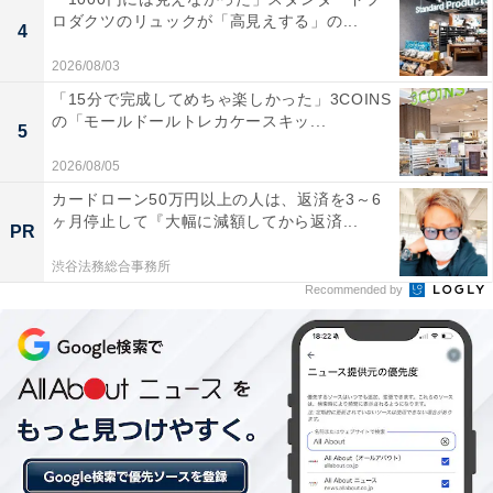
ロダクツのリュックが「高見えする」の...
4
2026/08/03
「15分で完成してめちゃ楽しかった」3COINS
の「モールドールトレカケースキッ...
5
2026/08/05
カードローン50万円以上の人は、返済を3～6
ヶ月停止して『大幅に減額してから返済...
PR
渋谷法務総合事務所
Recommended by
1位：姫路城（姫路市）／128票
圧倒的な得票数で1位に輝いたのは、世界文化遺産・国
宝の「姫路城」です。白漆喰で塗られた美しい城壁から
「白鷺城」とも呼ばれる名城を背景に、ソメイヨシノや
シダレザクラなど約1000本の桜が咲き乱れます。西の丸
庭園や三の丸広場など、お城の白と桜のピンクが織りな