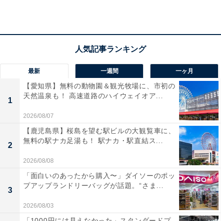
「川沿いに続く長い桜並木が有名で、水面に映る桜
の景色がとても美しいと聞いて選びました。ゆった
りと散歩しながら桜を楽しめる場所で、地元の人に
も人気が高い点に惹かれています」（40代男性／北
最新
一週間
一ヶ月
海道）
【愛知県】無料の動物園＆観光牧場に、市初の
天然温泉も！ 高速道路のハイウェイオア...
1
2026/08/07
「川の両側に続く桜並木が綺麗だし、付近にあるカ
【鹿児島県】桜島を望む駅ビルの大観覧車に、
無料の駅ナカ足湯も！ 駅ナカ・駅直結ス...
フェやお店にも行ってみたいから」（30代女性／石
2
川県）
2026/08/08
「面白いのあったから購入〜」ダイソーのポッ
プアップランドリーバッグが話題。“さま...
3
2026/08/03
「1000円には見えなかった」スタンダードプ