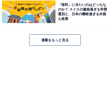
「移民」に冷たいのはどっちな
「白鷺城と呼ばれる美しい城と桜の共演が圧巻と評
のか？ スイスの厳格過ぎる学歴
価される人気スポット、世界遺産と桜の組み合わせ
選別と、日本の曖昧過ぎる外国
人政策
は全国的にも珍しいと思います」（60代男性／神奈
川県）
連載をもっと見る
※回答者からのコメントは原文ママです
※記事内容は執筆時点のものです。最新の内容をご確認
ください
次ページ
8位までのランキング結果を見る