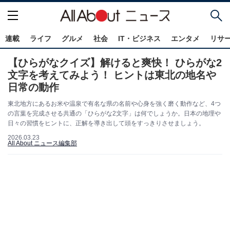
連載
ライフ
グルメ
社会
IT・ビジネス
エンタメ
リサ
【ひらがなクイズ】解けると爽快！ ひらがな2
文字を考えてみよう！ ヒントは東北の地名や
日常の動作
東北地方にあるお米や温泉で有名な県の名前や心身を強く磨く動作など、4つ
の言葉を完成させる共通の「ひらがな2文字」は何でしょうか。日本の地理や
日々の習慣をヒントに、正解を導き出して頭をすっきりさせましょう。
2026.03.23
All About ニュース編集部