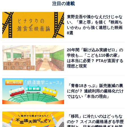
注目の連載
東野圭吾や湊かなえだけじゃな
い、「業と罪」を描く『映画ち
いかわ』から強く連想した映画
8選
20年間「駆け込み実績ゼロ」の
学校も…「こども110番の家」
は本当に必要？ PTAが直面する
理想と現実
「青春18きっぷ」販売激減の裏
に何が？ 連続利用の厳格化だけ
ではない「本当の理由」
「移民」に冷たいのはどっちな
のか？ スイスの厳格過ぎる学歴
選別と、日本の曖昧過ぎる外国