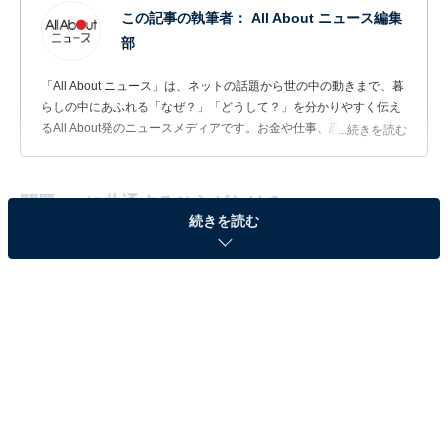
この記事の執筆者：
All About ニュース編集
部
「All About ニュース」は、ネットの話題から世の中の動きまで、暮
らしの中にあふれる「なぜ？」「どうして？」を分かりやすく伝え
るAll About発のニュースメディアです。お金や仕事、恋愛、ITに関
...続きを読む
する疑問に対して専門家が分かりやすく回答するほか、エンタメ情
報やSNSで話題のトピックスを紹介しています。
問題：□に共通するひらがなは？
続きを読む