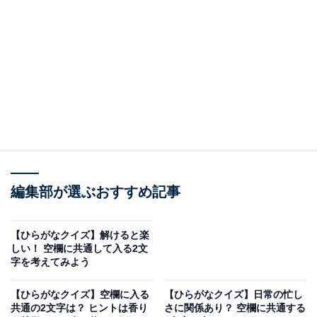
□に共通するひらがなは？
次の言葉の空欄を埋めて、正しい単語を完成させてくだ
さい。
あ□□
編集部が選ぶおすすめ記事
□□ない
□□く
【ひらがなクイズ】解けると楽
□□える
しい！ 空欄に共通して入る2文
字を考えてみよう
ヒント：なまはげや、おいしいお米「あきたこまち」で
【ひらがなクイズ】空欄に入る
【ひらがなクイズ】日常の忙し
知られる東北地方の県名といえば？
共通の2文字は？ ヒントは香り
さに関係あり？ 空欄に共通する