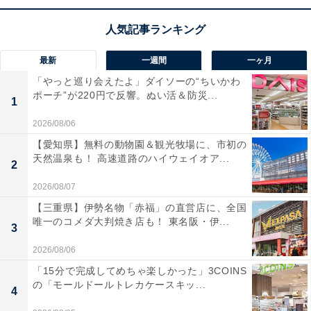
こちらもおすすめ
【ひらがなクイズ】 空欄に入る共通の2文字を
当てよう！ ヒントはお正月になじみのある動物
最新
一週間
一ヶ月
「やっと巡り会えたよ」ダイソーの“ちいかわ
ポーチ”が220円で反響。ぬい活＆防災...
1
2026/08/06
【愛知県】無料の動物園＆観光牧場に、市初の
天然温泉も！ 高速道路のハイウェイオア...
2
1
2
2026/08/07
【三重県】伊勢名物「赤福」の直営店に、全国
唯一のコメダ大判焼き店も！ 東名阪・伊...
3
2026/08/06
「15分で完成してめちゃ楽しかった」3COINS
の「モールドールトレカケースキッ...
4