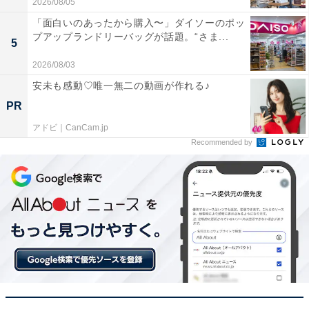
2026/08/05
「面白いのあったから購入〜」ダイソーのポッ
プアップランドリーバッグが話題。“さま...
5
2026/08/03
安未も感動♡唯一無二の動画が作れる♪
PR
アドビ｜CanCam.jp
Recommended by