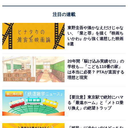
をお互いに合わせることと共同生活をしないといけない
のでストレスがあることがあります。 一人暮らしなら気
注目の連載
を使わないのである意味楽ではあります。 ゴミ捨てとか
東野圭吾や湊かなえだけじゃな
洗い物とかもお互い気を使うことが多くありますね」
い、「業と罪」を描く『映画ち
と、話してくれました。
いかわ』から強く連想した映画
8選
お金に関する悩みでは「正直親にお金を多く渡したいと
思うことも多いのですが、将来を考えると自分のお金を
20年間「駆け込み実績ゼロ」の
学校も…「こども110番の家」
ためたほうがいいかな…とか考えます」と続け、家計の
は本当に必要？ PTAが直面する
事情を吐露。
理想と現実
共同生活ならではのストレスはあるものの、生活費を抑
【要注意】東京駅で絶対にハマ
えながら貯蓄1000万円を達成しており、経済的な合理性
る「最遠ホーム」と「メトロ乗
り換え」の絶望トラップ
は高いといえます。親へのサポートと自身の将来への備
えを両立しながら、現在の生活を続けている状況です。
「移民」に冷たいのはどっちな