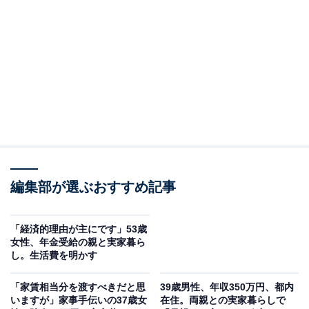
部
「All About ニュース」は、ネットの話題から世の中の動きまで、暮
らしの中にあふれる「なぜ？」「どうして？」を分かりやすく伝え
るAll About発のニュースメディアです。お金や仕事、恋愛、ITに関
...続きを読む
する疑問に対して専門家が分かりやすく回答するほか、エンタメ情
報やSNSで話題のトピックスを紹介しています。
回答者のプロフィール＆実家の状況
回答者本人：44歳男性
職業：介護士
編集部が選ぶおすすめ記事
在住：大分県別府市
家族構成：親2人、子ども2人、孫1人
「経済的理由が主にです」53歳
世帯年収：親不明、自分350万円、他不明
女性、年金受給の親と実家暮ら
し。生活費を明かす
実家の間取り：1軒家4LDK
「家賃相当分を渡すべきだと思
39歳男性、年収350万円、都内
いますが」家事手伝いの37歳女
在住。両親との実家暮らしで