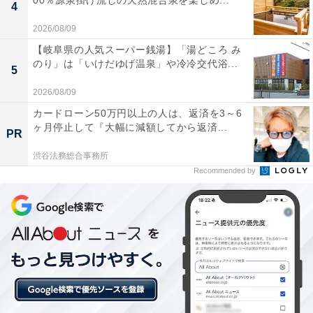
00％源泉掛け流しの天然混合泉を楽しめ...
4
「就職先を辞めることになり一回態勢を整えるた
2026/08/09
め」
【岐阜県の人気スーパー銭湯】「湯どころ み
のり」は「いけだゆげ温泉」や冷冷交代浴...
実家暮らしを選んでいる理由を尋ねると「東京で一人暮
5
らしをいていましたが、就職先を辞めることになり一回
2026/08/09
態勢を整えるために実家に帰ってきた状況が続いている
カードローン50万円以上の人は、返済を3～6
ヶ月停止して『大幅に減額してから返済...
ことが原因の一つです」と回答。
PR
渋谷法務総合事務所
さらに「親にも生活費を払えますし、自分も安く生活で
Recommended by
きるのもメリットがあり継続しています」と話してくれ
ました。
「親にお金を多く渡したいと思うことも多いので
すが」
実家暮らしで苦労していることを尋ねると、「生活時間