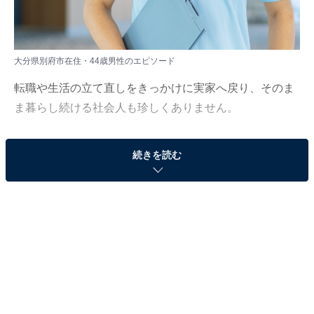
大分県別府市在住・44歳男性のエピソード
転職や生活の立て直しをきっかけに実家へ戻り、そのま
ま暮らし続ける社会人も珍しくありません。
All About ニュース編集部は、2026年2月19日、現在実家
続きを読む
暮らしをしている人を対象にアンケート調査を実施。毎
月の生活費や貯金額、実家暮らしをしている理由などを
聞きました。
今回は、大分県別府市在住・44歳男性のエピソードを紹
介します。
この記事の執筆者：
All About ニュース編集