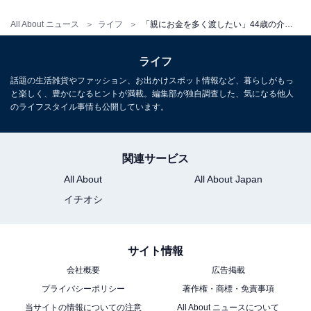
All About ニュース
ライフ
「親にお金を多く渡したい」44歳の介護士男性、年収350万円、貯金1000万円。実家暮らしの理由は
ライフ
話題の生活雑貨やファッション、お出かけスポット情報など、暮らしがもっ
と楽しく、豊かになるヒントが満載。編集部が独自調査した、気になる他人
のライフスタイル事情も公開しています。
こちらもおすすめ
「実家暮らしがやめられません」34歳女性、年
収300万円、貯金約80万円。生活の苦労を明か
関連サービス
す
All About
All About Japan
イチオシ
サイト情報
会社概要
広告掲載
プライバシーポリシー
著作権・商標・免責事項
1
2
当サイトの情報についての注意
All About ニュースについて