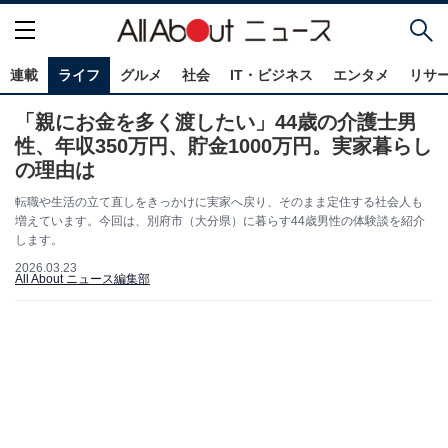
連載
ライフ
グルメ
社会
IT・ビジネス
エンタメ
リサ
「親にお金を多く渡したい」44歳の介護士男
性、年収350万円、貯金1000万円。実家暮らし
の理由は
転職や生活の立て直しをきっかけに実家へ戻り、そのまま定住する社会人も
増えています。今回は、別府市（大分県）に暮らす44歳男性の体験談を紹介
します。
2026.03.23
All About ニュース編集部