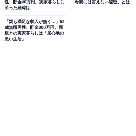
性、貯金40万円。実家暮らしに
「母親には言えない秘密」とは
至った経緯は
「親も満足な収入が無く…」52
歳無職男性、貯金300万円。両
親との実家暮らしは「居心地の
悪い生活」
毎月の生活費や貯金額は？
実家に入れている生活費：5万円
交際費：2万円
毎月のお小遣い：1万円
毎月の貯金額：5万円