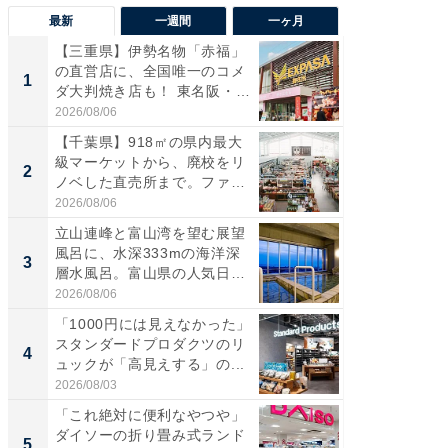
最新
一週間
一ヶ月
【三重県】伊勢名物「赤福」
【兵庫
の直営店に、全国唯一のコメ
ーメン
1
1
ダ大判焼き店も！ 東名阪・
再現した
伊...
道...
2026/08/06
2026/08/0
【千葉県】918㎡の県内最大
【三重
級マーケットから、廃校をリ
の直営
2
2
ノベした直売所まで。ファ
ダ大判焼
ー...
伊...
2026/08/06
2026/08/0
立山連峰と富山湾を望む展望
【千葉県
風呂に、水深333mの海洋深
級マー
3
3
層水風呂。富山県の人気日
ノベし
帰...
ー...
2026/08/06
2026/08/0
「1000円には見えなかった」
ステラ
スタンダードプロダクツのリ
詰め放題
4
4
ュックが「高見えする」の...
00円で「
2026/08/03
2026/08/0
「これ絶対に便利なやつや」
立山連
ダイソーの折り畳み式ランド
風呂に、
5
5