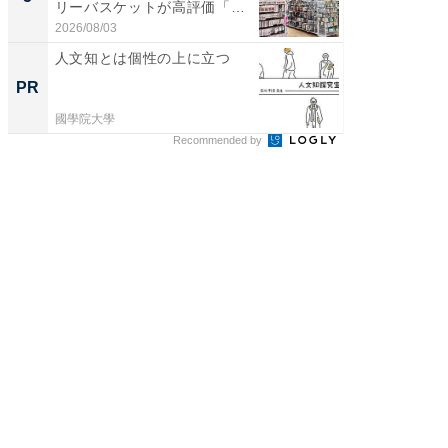
リーバスケットが高評価「使
層水風
わ...
帰...
2026/08/03
2026/08/0
人文知とは個性の上に立つ
20代が
その育
PR
PR
國學院大學
シンプレ
Recommended by