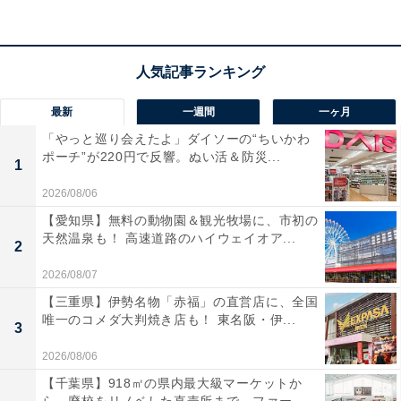
毎月の貯金額：2万円
貯金総額：400万円
実家を出るかどうかについては「予定はありません」と
話しました。
最新
一週間
一ヶ月
「やっと巡り会えたよ」ダイソーの“ちいかわ
ポーチ”が220円で反響。ぬい活＆防災...
1
2026/08/06
【愛知県】無料の動物園＆観光牧場に、市初の
天然温泉も！ 高速道路のハイウェイオア...
2
2026/08/07
【三重県】伊勢名物「赤福」の直営店に、全国
唯一のコメダ大判焼き店も！ 東名阪・伊...
3
2026/08/06
【千葉県】918㎡の県内最大級マーケットか