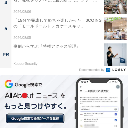
ら、廃校をリノベした直売所まで。ファー...
4
2026/08/06
「親がどちらも70代で高齢」
「15分で完成してめちゃ楽しかった」3COINS
の「モールドールトレカケースキッ...
実家暮らしを選んでいる理由を尋ねると「親がどちらも
5
70代で高齢のため、両親の身体が心配であること」を明
2026/08/05
かし、さらに「一人暮らしだと家賃や光熱費などの出費
事例から学ぶ『特権アクセス管理』
が実家暮らしより多いため、実家暮らしの方が一人暮ら
PR
しより出費を抑えることが出来て、更に貯金もたくさん
KeeperSecurity
出来るから」と回答してくれました
Recommended by
「つい甘えて貯金を後回しにしてしまう」
実家暮らしで苦労していることを尋ねると、「実家暮ら
しで苦労しているのは、家族それぞれの生活リズムや価
値観の違いに気を遣うことです」と話してくれました。