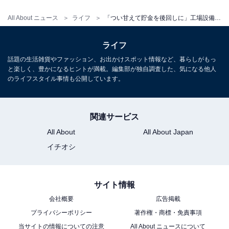
All About ニュース
ライフ
「つい甘えて貯金を後回しに」工場設備メンテの26歳男性、年収400万円、実家暮らしの事情とは
ライフ
話題の生活雑貨やファッション、お出かけスポット情報など、暮らしがもっ
と楽しく、豊かになるヒントが満載。編集部が独自調査した、気になる他人
のライフスタイル事情も公開しています。
こちらもおすすめ
「家賃相当分を渡すべきだと思いますが」家事
手伝いの37歳女性、貯金40万円。実家暮らしに
関連サービス
至った経緯は
All About
All About Japan
イチオシ
サイト情報
会社概要
広告掲載
プライバシーポリシー
著作権・商標・免責事項
1
2
当サイトの情報についての注意
All About ニュースについて