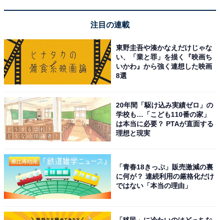
さらに「自分のペースで行動したくても遠慮してしまう
場面があり、精神的な自立とのバランスを取るのが難し
注目の連載
いと感じています。また、家事を任せきりにせず、自分
東野圭吾や湊かなえだけじゃな
の役割をどう果たすかも悩みどころです」とのこと。
い、「業と罪」を描く『映画ち
いかわ』から強く連想した映画
8選
お金に関する悩みでは「実家暮らしは家賃がかからない
分、つい甘えて貯金を後回しにしてしまうことが悩みで
す。また、生活費をどの程度家に入れるべきか迷うこと
20年間「駆け込み実績ゼロ」の
学校も…「こども110番の家」
もあります」とも明かしています。
は本当に必要？ PTAが直面する
理想と現実
高齢の親との同居には気遣いや生活リズムの調整といっ
た苦労もありますが、生活費を抑えながら貯蓄を積み上
「青春18きっぷ」販売激減の裏
げられる点は実家暮らしの大きな利点といえます。家族
に何が？ 連続利用の厳格化だけ
ではない「本当の理由」
の状況や収支のバランスを踏まえた、現実的な選択の1
つといえそうです。
「移民」に冷たいのはどっちな