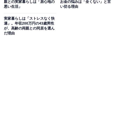
親との実家暮らしは「居心地の
お金の悩みは「全くない」と言
悪い生活」
い切る理由
実家暮らしは「ストレスなく快
適」。年収200万円の43歳男性
が、高齢の両親との同居を選ん
だ理由
毎月の生活費や貯金額は？
実家に入れている生活費：3万円
交際費：1万5000円
毎月のお小遣い：1万円