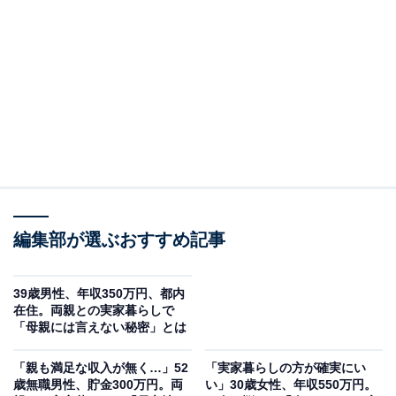
この記事の執筆者：
All About ニュース編集
部
「All About ニュース」は、ネットの話題から世の中の動きまで、暮
らしの中にあふれる「なぜ？」「どうして？」を分かりやすく伝え
るAll About発のニュースメディアです。お金や仕事、恋愛、ITに関
...続きを読む
する疑問に対して専門家が分かりやすく回答するほか、エンタメ情
報やSNSで話題のトピックスを紹介しています。
回答者のプロフィール＆実家の状況
回答者本人：26歳男性
編集部が選ぶおすすめ記事
職業：工場設備のメンテナンス
在住：福岡県北九州市
39歳男性、年収350万円、都内
家族構成：親2人子ども1人(自分)
在住。両親との実家暮らしで
「母親には言えない秘密」とは
世帯年収：母300万円、自分400万円
実家の間取り：一軒家3LDK
「親も満足な収入が無く…」52
「実家暮らしの方が確実にい
歳無職男性、貯金300万円。両
い」30歳女性、年収550万円。