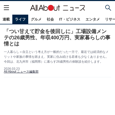
連載
ライフ
グルメ
社会
IT・ビジネス
エンタメ
リサ
「つい甘えて貯金を後回しに」工場設備メン
テの26歳男性、年収400万円、実家暮らしの事
情とは
一人暮らし＝自立という考え方が一般的だった一方で、最近では経済的なメ
リットや家族の事情を踏まえ、実家に住み続ける若者も少なくありません。
今回は、北九州市（福岡県）に暮らす26歳男性の体験談を紹介します。
2026.03.23
All About ニュース編集部