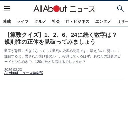
連載
ライフ
グルメ
社会
IT・ビジネス
エンタメ
リサ
【算数クイズ】1、2、6、24に続く数字は？
規則性の正体を見破ってみましょう
数字が急激に大きくなっていく数列の穴埋め問題です。増え方の「勢い」に
注目すると、隠された掛け算のルールが見えてくるはず。あなたの計算スピ
ードとひらめきで、120にたどり着けるでしょうか？
2026.03.23
All About ニュース編集部