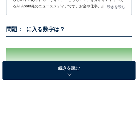
るAll About発のニュースメディアです。お金や仕事、恋愛、ITに関
...続きを読む
する疑問に対して専門家が分かりやすく回答するほか、エンタメ情
報やSNSで話題のトピックスを紹介しています。
問題：□に入る数字は？
続きを読む