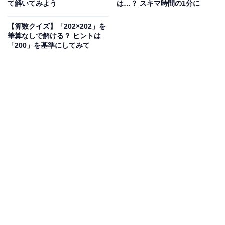
て解いてみよう
は…？ スキマ時間の1分に
【算数クイズ】「202×202」を
筆算なしで解ける？ ヒントは
「200」を基準にしてみて
こちらもおすすめ
【算数クイズ】1、5、13、25に続く数字は？
休み時間の脳のトレーニングに