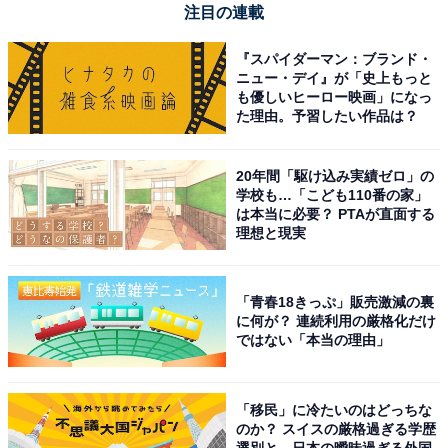
注目の連載
『スパイダーマン：ブランド・
ニュー・デイ』が「史上もっと
も優しいヒーロー映画」になっ
た理由。予習したい作品は？
20年間「駆け込み実績ゼロ」の
学校も…「こども110番の家」
は本当に必要？ PTAが直面する
理想と現実
「青春18きっぷ」販売激減の裏
に何が？ 連続利用の厳格化だけ
ではない「本当の理由」
「移民」に冷たいのはどっちな
のか？ スイスの厳格過ぎる学歴
選別と、日本の曖昧過ぎる外国