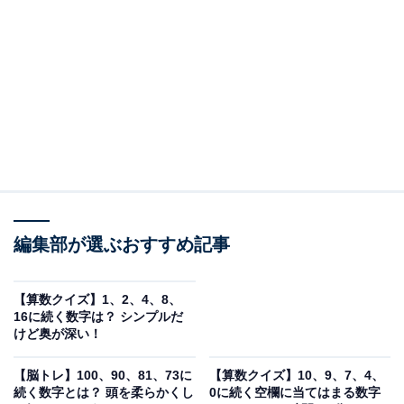
□に入る数字は？
次の数列の法則を考えて、□に入る数字を答えてくださ
い。
1, 2, 6, 24, □
ヒント：足し算ではなく「掛け算」を使ってみましょ
う。掛ける数字が、2、3、4……と1ずつ増えていません
か？
編集部が選ぶおすすめ記事
【算数クイズ】1、2、4、8、
次ページ
正解を見る
16に続く数字は？ シンプルだ
けど奥が深い！
【脳トレ】100、90、81、73に
【算数クイズ】10、9、7、4、
続く数字とは？ 頭を柔らかくし
0に続く空欄に当てはまる数字