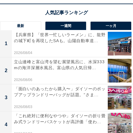
1
2
最新
一週間
一ヶ月
【兵庫県】「世界一忙しいラーメン」に、龍野
の城下町を再現したSAも。山陽自動車道...
1
2026/08/04
立山連峰と富山湾を望む展望風呂に、水深333
mの海洋深層水風呂。富山県の人気日帰...
2
2026/08/06
「面白いのあったから購入〜」ダイソーのポッ
プアップランドリーバッグが話題。“さま...
3
2026/08/03
「これ絶対に便利なやつや」ダイソーの折り畳
み式ランドリーバスケットが高評価「使わ...
4