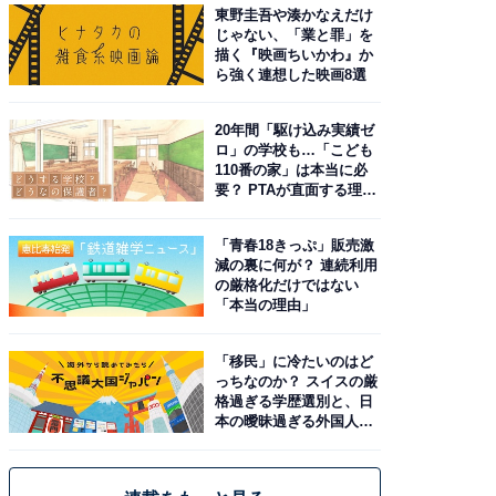
東野圭吾や湊かなえだけ
じゃない、「業と罪」を
描く『映画ちいかわ』か
ら強く連想した映画8選
20年間「駆け込み実績ゼ
ロ」の学校も…「こども
110番の家」は本当に必
要？ PTAが直面する理想
と現実
「青春18きっぷ」販売激
減の裏に何が？ 連続利用
の厳格化だけではない
「本当の理由」
「移民」に冷たいのはど
っちなのか？ スイスの厳
格過ぎる学歴選別と、日
本の曖昧過ぎる外国人政
策