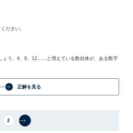
てください。
ょう。4、8、12……と増えている数自体が、ある数字
正解を見る
2