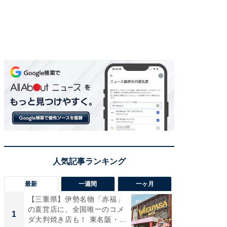
最新
一週間
一ヶ月
【三重県】伊勢名物「赤福」
【兵庫
の直営店に、全国唯一のコメ
ーメン
1
1
ダ大判焼き店も！ 東名阪・
再現した