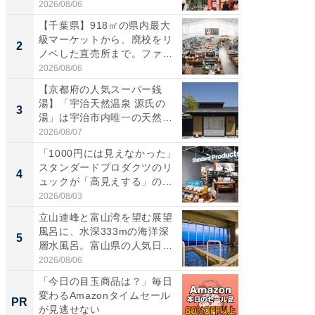
伊...
道...
2026/08/06
2026/08/0
【千葉県】918㎡の県内最大
【三重
級マーケットから、廃校をリ
の直営
2
2
ノベした直売所まで。ファ
ダ大判焼
ー...
伊...
2026/08/06
2026/08/0
【京都府の人気スーパー銭
【千葉県
湯】「宇治天然温泉 源氏の
級マー
3
3
湯」は宇治市内唯一の天然温
ノベし
泉と...
ー...
2026/08/07
2026/08/0
「1000円には見えなかった」
ステラ
スタンダードプロダクツのリ
詰め放題
4
4
ュックが「高見えする」の...
00円で「
2026/08/03
2026/08/0
立山連峰と富山湾を望む展望
立山連
風呂に、水深333mの海洋深
風呂に、
5
5
層水風呂。富山県の人気日
層水風
帰...
帰...
2026/08/06
2026/08/0
「今日の目玉商品は？」毎日
「今日
変わるAmazonタイムセール
変わるA
PR
PR
が見逃せない
が見逃