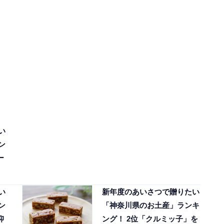
い
ン
ー
い
新年度のあいさつで贈りたい
ン
「神奈川県のお土産」ランキ
抑
ング！ 2位「クルミッ子」を