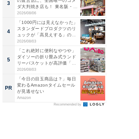
の直営店に、全国唯一のコメ
級マー
3
3
ダ大判焼き店も！ 東名阪・
ノベし
伊...
ー...
2026/08/06
2026/08/0
「1000円には見えなかった」
ステラ
スタンダードプロダクツのリ
詰め放題
4
4
ュックが「高見えする」の...
00円で「
2026/08/03
2026/08/0
「これ絶対に便利なやつや」
立山連
ダイソーの折り畳み式ランド
風呂に、
5
5
リーバスケットが高評価「使
層水風
わ...
帰...
2026/08/03
2026/08/0
「今日の目玉商品は？」毎日
全国の
変わるAmazonタイムセール
付きの
PR
PR
が見逃せない
Amazon
COCO VIL
Recommended by