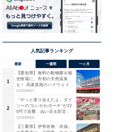
最新
一週間
一ヶ月
【愛知県】無料の動物園＆観
【兵庫
光牧場に、市初の天然温泉
ーメン
1
1
も！ 高速道路のハイウェイオ
再現した
ア...
道...
2026/08/07
2026/08/0
「やっと巡り会えたよ」ダイ
【三重
ソーの“ちいかわポーチ”が22
の直営
2
2
0円で反響。ぬい活＆防災...
ダ大判焼
伊...
2026/08/06
2026/08/0
【三重県】伊勢名物「赤福」
【千葉県