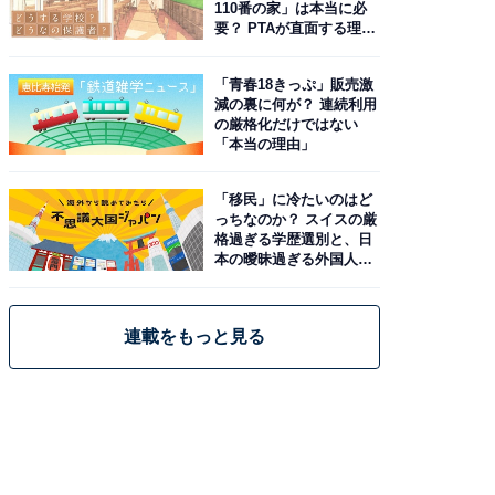
110番の家」は本当に必
要？ PTAが直面する理想
と現実
「青春18きっぷ」販売激
減の裏に何が？ 連続利用
の厳格化だけではない
「本当の理由」
「移民」に冷たいのはど
っちなのか？ スイスの厳
格過ぎる学歴選別と、日
本の曖昧過ぎる外国人政
策
連載をもっと見る