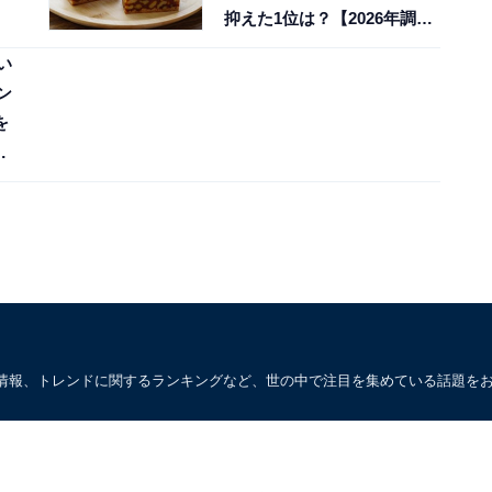
】
抑えた1位は？【2026年調
査】
い
ン
を
情報、トレンドに関するランキングなど、世の中で注目を集めている話題を