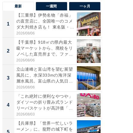
最新
一週間
一ヶ月
【三重県】伊勢名物「赤福」
【兵庫
の直営店に、全国唯一のコメ
ーメン
1
1
ダ大判焼き店も！ 東名阪・
再現した
伊...
道...
2026/08/06
2026/08/0
【千葉県】918㎡の県内最大
【三重
級マーケットから、廃校をリ
「鈴鹿天
2
2
ノベした直売所まで。ファ
は100
ー...
2026/08/06
2026/08/0
立山連峰と富山湾を望む展望
ステラ
風呂に、水深333mの海洋深
詰め放題
3
3
層水風呂。富山県の人気日
00円で「
帰...
2026/08/06
2026/08/0
「これ絶対に便利なやつや」
「ミニオ
ダイソーの折り畳み式ランド
ッグ！ 
4
4
リーバスケットが高評価「使
ど、夏限
わ...
2026/08/03
2026/08/0
【兵庫県】「世界一忙しいラ
【埼玉
ーメン」に、龍野の城下町を
「行田天
5
5