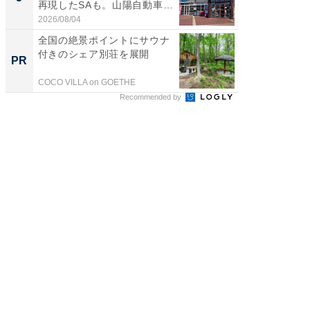
再現したSAも。山陽自動車
は和の
道...
が...
2026/08/04
2026/08/0
全国の絶景ポイントにサウナ
全国の
付きのシェア別荘を展開
付きの
PR
PR
COCO VILLA on GOETHE
COCO VIL
Recommended by