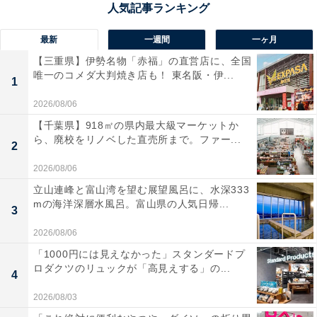
最新
一週間
一ヶ月
【三重県】伊勢名物「赤福」の直営店に、全国
唯一のコメダ大判焼き店も！ 東名阪・伊...
1
2026/08/06
【千葉県】918㎡の県内最大級マーケットか
ら、廃校をリノベした直売所まで。ファー...
2
2026/08/06
立山連峰と富山湾を望む展望風呂に、水深333
mの海洋深層水風呂。富山県の人気日帰...
3
1位：吉沢亮（錦織友一）／192票
2026/08/06
「1000円には見えなかった」スタンダードプ
ロダクツのリュックが「高見えする」の...
4
2026/08/03