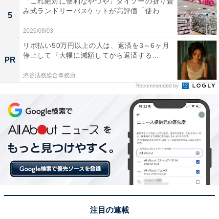
「これ絶対に便利なやつや」ダイソーの折り畳
み式ランドリーバスケットが高評価「使わ...
5
2026/08/03
リボ払い50万円以上の人は、返済を3～6ヶ月
停止して『大幅に減額してから返済する...
PR
渋谷法務総合事務所
View this post on Instagram
Recommended by
1位にランクインしたのは、錦織友一役を演じた吉沢亮
注目の連載