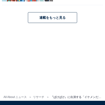
吉沢亮さんに関する商品をAmazonで見る
連載をもっと見る
※回答コメントは原文ママです
この記事の執筆者：
くま なかこ
編プロ出身のフリーランスエディター。編集・執筆・校閲・SNS運
用担当として月間120本以上のコンテンツ制作に携わっています。
得意なジャンルはライフスタイル・金融・育児・エンタメ関連。
...続きを読む
6位までの全ランキング結果を見
次ページ
る
All About ニュース
リサーチ
『ばけばけ』に出演する「イケメンだと思う男性俳優」ランキング！ 「板垣李光人」を抑えた1位は？