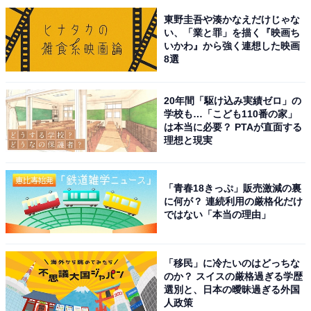
さんです。錦織は英語教師で結核を患う役どころ。吉沢
東野圭吾や湊かなえだけじゃな
さんは英語のレッスンを受け、13kg減量して役作りに臨
い、「業と罪」を描く『映画ち
むなど役者魂を見せました。
いかわ』から強く連想した映画
8選
今後は7月17日に大ヒット映画シリーズ『キングダム 魂
20年間「駆け込み実績ゼロ」の
の決戦』が、7月25日からは主演ミュージカル『ディ
学校も…「こども110番の家」
ア・エヴァン・ハンセン』が公開予定。今後の活躍にも
は本当に必要？ PTAが直面する
理想と現実
注目です。
回答コメントでは「どこから見ても美しく整った顔立ち
「青春18きっぷ」販売激減の裏
です」（60代女性／滋賀県）、「圧倒的にカッコ良くて
に何が？ 連続利用の厳格化だけ
ではない「本当の理由」
イケメン」（50代男性／徳島県）、「所作がやはり美し
い！」（40代女性／東京都）などの声が集まりました。
「移民」に冷たいのはどっちな
のか？ スイスの厳格過ぎる学歴
選別と、日本の曖昧過ぎる外国
人政策