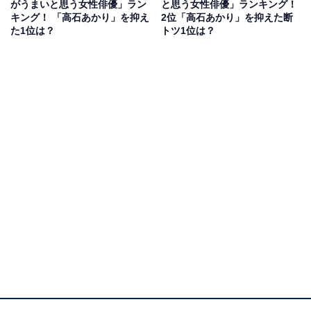
一方で、2025年10月公開の映画『ミーツ・ザ・ワール
がうまいと思う女性俳優」ラン
と思う女性俳優」ランキング！
キング！ 「高石あかり」を抑え
2位「高石あかり」を抑えた断
ド』では、既婚者のNo.1ホスト役を好演。朝ドラの役柄
た1位は？
トツ1位は？
とのギャップで視聴者を驚かせました。
回答者からは「目鼻立ちがはっきりしていてとても綺麗
だから」（40代女性／岩手県）、「初登場した時にかっ
こいいなと思ったから」（20代女性／宮城県）、「あの
時代の恰好でもやっぱりかっこいいです」（50代女性／
青森県）といったコメントが寄せられています。
板垣李光人さんに関する商品をAmazonで見る