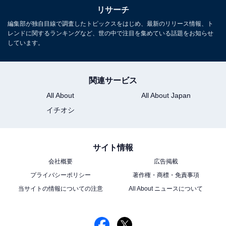
リサーチ
編集部が独自目線で調査したトピックスをはじめ、最新のリリース情報、ト
レンドに関するランキングなど、世の中で注目を集めている話題をお知らせ
しています。
関連サービス
All About
All About Japan
イチオシ
サイト情報
会社概要
広告掲載
こちらもおすすめ
プライバシーポリシー
著作権・商標・免責事項
『ばけばけ』で「ハマり役だったと思う男性俳
当サイトの情報についての注意
All About ニュースについて
優」ランキング！ 2位「吉沢亮」を抑えた1位
は？