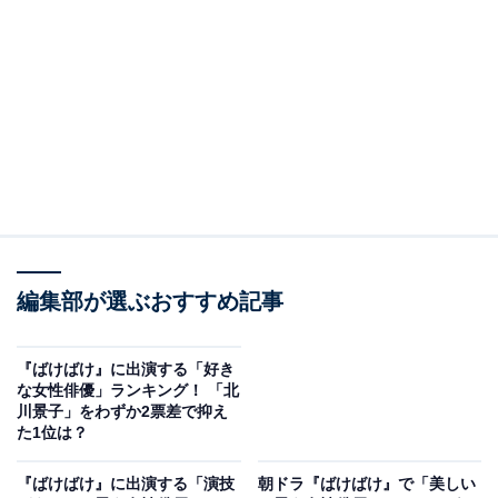
View this post on Instagram
編集部が選ぶおすすめ記事
2位にランクインしたのは、板垣李光人さんです。高石
あかり（※高は、はしごだか）さん演じる主人公・松野
『ばけばけ』に出演する「好き
トキの親戚である雨清水家の三男・雨清水三之丞役を務
な女性俳優」ランキング！ 「北
めています。武家の三男のため、家に居場所がない苦悩
川景子」をわずか2票差で抑え
た1位は？
ややるせなさを繊細に演じ、注目を集めました。
『ばけばけ』に出演する「演技
朝ドラ『ばけばけ』で「美しい