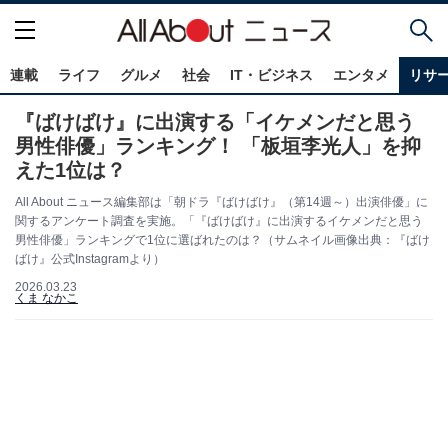
連載
ライフ
グルメ
社会
IT・ビジネス
エンタメ
リサ
『ばけばけ』に出演する「イケメンだと思う
男性俳優」ランキング！ 「板垣李光人」を抑
えた1位は？
All About ニュース編集部は「朝ドラ『ばけばけ』（第14週～）出演俳優」に
関するアンケート調査を実施。「『ばけばけ』に出演するイケメンだと思う
男性俳優」ランキングで1位に選ばれたのは？（サムネイル画像出典：『ばけ
ばけ』公式Instagramより）
2026.03.23
くま なかこ