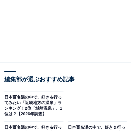
この記事の執筆者：
坂上 恵
All About ニュースの編集者。オールアバウトに入社後、SNSトレン
ドにフォーカスした記事執筆やSEOライティングの経験を経て、の
ちにAll About ニュースチームのメンバーに加入。現在は旅行・カル
...続きを読む
チャー・エンタメなどを中心に企画編集を担当。東京都出身。居酒
屋巡りとスポーツ観戦が生きがい。
調査概要
編集部が選ぶおすすめ記事
調査期間：2026年3月5〜6日
調査方法：インターネット調査
調査対象：全国10〜70代の男女250人
日本百名湯の中で、好き＆行っ
てみたい「近畿地方の温泉」ラ
ンキング！2位「城崎温泉」、1
※本調査は全国250人を対象に実施したもので、結
位は？【2026年調査】
果は回答者の意見を集計したものであり、全体の意
日本百名湯の中で、好き＆行っ
日本百名湯の中で、好き＆行っ
見を断定的に示すものではありません