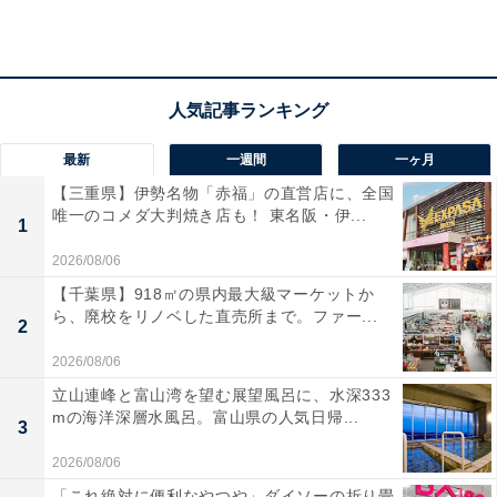
「山中温泉は渓谷に囲まれた温泉地で、自然の景色
を見ながら温泉に入って日頃の疲れを癒したいと思
ったからです」（10代男性／埼玉県）
最新
一週間
一ヶ月
【三重県】伊勢名物「赤福」の直営店に、全国
唯一のコメダ大判焼き店も！ 東名阪・伊...
「落ち着いた温泉街・川沿い・散策できる」（20代
1
男性／神奈川県）
2026/08/06
【千葉県】918㎡の県内最大級マーケットか
ら、廃校をリノベした直売所まで。ファー...
2
2026/08/06
立山連峰と富山湾を望む展望風呂に、水深333
mの海洋深層水風呂。富山県の人気日帰...
3
2026/08/06
「これ絶対に便利なやつや」ダイソーの折り畳