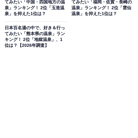
てみたい「中国・四国地方の温
てみたい「福岡・佐賀・長崎の
泉」ランキング！ 2位「玉造温
温泉」ランキング！ 2位「雲仙
泉」を抑えた1位は？
温泉」を抑えた1位は？
2位：山中温泉（石川県）／65票
日本百名湯の中で、好き＆行っ
てみたい「熊本県の温泉」ラン
キング！ 2位「地獄温泉」、1
石川県加賀市に位置する山中温泉は、1300年以上の歴史
位は？【2026年調査】
を誇る名湯です。豊かな自然に囲まれた「鶴仙渓（かく
せんけい）」の散策路は、四季折々の美しさで訪れる
人々を魅了します。また、伝統工芸の「山中漆器」や九
谷焼などの文化も深く根付いており、温泉と共に情緒あ
る街歩きを楽しめるのが魅力です。
回答者コメント
「落ち着いた雰囲気の中でゆっくり過ごせそうだか
ら」（50代女性／埼玉県）