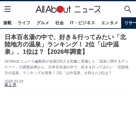
連載
ライフ
グルメ
社会
IT・ビジネス
エンタメ
リサ
日本百名湯の中で、好き＆行ってみたい「北
陸地方の温泉」ランキング！ 2位「山中温
泉」、1位は？【2026年調査】
All About ニュース編集部が全国250人を対象に実施した「温泉に関するアン
ケート」の調査結果から、日本百名湯の中で、好き＆行ってみたい「北陸地
方の温泉」ランキングを発表！ 2位「山中温泉」を抑えた1位は？
2026.03.20
坂上 恵