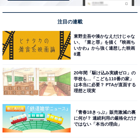
「黒部観光とセットで訪れたいから」（40代男性／
神奈川県）
注目の連載
東野圭吾や湊かなえだけじゃな
い、「業と罪」を描く『映画ち
いかわ』から強く連想した映画
「黒部の壮大な渓谷を眺めながら温泉に入れば最高
8選
だと思う」（40代男性／兵庫県）
20年間「駆け込み実績ゼロ」の
学校も…「こども110番の家」
は本当に必要？ PTAが直面する
「黒部峡谷沿いに点在する秘湯・温泉群だから、レ
理想と現実
トロ旅で行きたい」（40代女性／長崎県）
「青春18きっぷ」販売激減の裏
に何が？ 連続利用の厳格化だけ
ではない「本当の理由」
※回答者からのコメントは原文ママです
※記事内容は執筆時点のものです。最新の内容をご確認