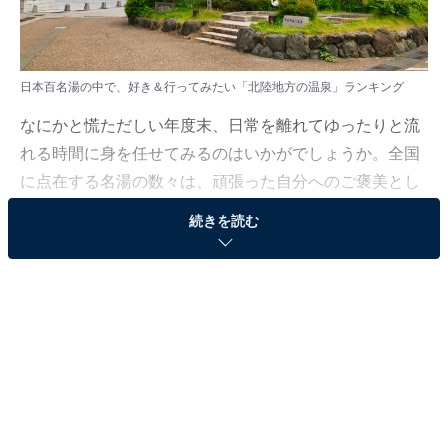
日本百名湯の中で、好き＆行ってみたい「北陸地方の温泉」ランキング
なにかと慌ただしい年度末、日常を離れてゆったりと流
れる時間に身を任せてみるのはいかがでしょうか。全国
に点在する名湯の数々は、頑張った自分へのご褒美とし
てこれ以上ない癒やしを与えてくれます。
続きを読む
All About ニュース編集部では、2026年3月5〜6日の期
間、全国10〜70代の男女250人を対象に、温泉に関する
アンケートを実施しました。その中から、日本百名湯の
中で、好き＆行ってみたい「北陸地方の温泉」ランキン
グの結果をご紹介します。
＞5位までの全ランキング結果を見る