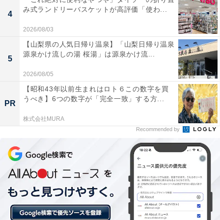
み式ランドリーバスケットが高評価「使わ...
4
2026/08/03
【山梨県の人気日帰り温泉】「山梨日帰り温泉
源泉かけ流しの湯 桜湯」は源泉かけ流...
5
2026/08/05
【昭和43年以前生まれはロト６この数字を買
1位：黒部峡谷温泉群（富山県）／117票
うべき】6つの数字が「完全一致」する方...
PR
富山県を代表する景勝地、黒部峡谷に点在する温泉群が
株式会社MURA
Recommended by
堂々の1位に輝きました。トロッコ電車に揺られて向か
う秘境感は唯一無二の体験です。断崖絶壁を望む露天風
呂からは、ダイナミックなV字谷の絶景を堪能でき、特
に紅葉の季節の美しさは圧巻。大自然のエネルギーを全
身で感じられる特別な温泉体験が支持を集めました。
回答者コメント