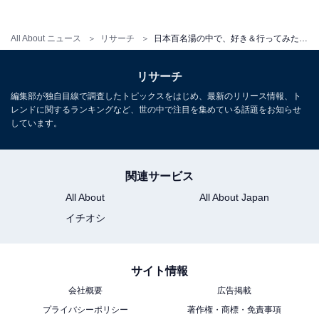
こちらもおすすめ
All About ニュース
リサーチ
日本百名湯の中で、好き＆行ってみたい「北陸地方の温泉」ランキング！ 2位「山中温泉」、1位は？【2026年調査】
日本百名湯の中で、好き＆行ってみたい「東海
地方の温泉」ランキング！2位「熱海温泉」、1
位は？【2026年調査】
リサーチ
編集部が独自目線で調査したトピックスをはじめ、最新のリリース情報、ト
レンドに関するランキングなど、世の中で注目を集めている話題をお知らせ
しています。
関連サービス
All About
All About Japan
1
2
イチオシ
サイト情報
会社概要
広告掲載
プライバシーポリシー
著作権・商標・免責事項