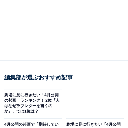
2位は、『劇場版スポンジ・ボブ 呪われた海賊と大冒険
だワワワワワ！』でした。
編集部が選ぶおすすめ記事
4月1日のエイプリルフールに“ホントのホントに”公開さ
れる「スポンジ・ボブ」の最新劇場版。身長が伸びて大
劇場に見に行きたい「4月公開
人になったスポンジ・ボブが、勇敢さを手に入れた“真
の邦画」ランキング！ 2位『人
の”立派な大人になるため、ビキニタウンよりもっと深い
はなぜラブレターを書くの
か』、では1位は？
海の底へ繰り出します。おなじみのパトリックやイカル
ドら個性豊かな仲間たちにも注目です。
4月公開の邦画で「期待してい
劇場に見に行きたい「4月公開