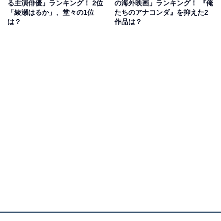
る主演俳優」ランキング！ 2位
の海外映画」ランキング！ 『俺
「綾瀬はるか」、堂々の1位
たちのアナコンダ』を抑えた2
回答者からは、「スポンジ・ボブをテレビではなく、大
は？
作品は？
きなスクリーンでみたい」（20代男性／千葉県）、「ス
ポンジボブの世界を映画館で見られるのはかなり貴重だ
と思うから」（20代女性／茨城県）、「毎回クセになる
映画だから今回も気になる」（30代女性／沖縄県）、
「スポンジボブの何も考えずに見られるところが大好き
なので、映画も気になる」（10代女性／東京都）といっ
た声が寄せられました。
『スポンジ・ボブ』に関する商品をAmazonで見る