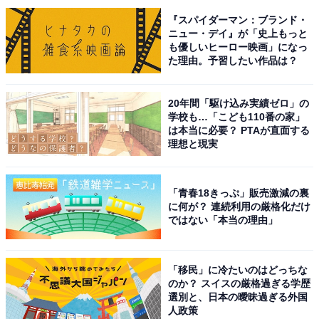
使』です。
『スパイダーマン：ブランド・
ニュー・デイ』が「史上もっと
も優しいヒーロー映画」になっ
4月10日公開の劇場版コナン第29弾。神奈川県警交通機
た理由。予習したい作品は？
動隊の白バイ隊員・萩原千速が劇場版初登場を果たし、
風の女神（エンジェル）vs黒き堕天使（ルシファー）と
20年間「駆け込み実績ゼロ」の
いう史上最速のバトルミステリーが展開されます。今年
学校も…「こども110番の家」
もアニメ映画の最高峰として期待大の作品であり、映画
は本当に必要？ PTAが直面する
理想と現実
シリーズならではの爆破やカーチェイスといった派手な
演出も見どころです。
「青春18きっぷ」販売激減の裏
に何が？ 連続利用の厳格化だけ
アンケート回答では、「以前子供と見に行って、コナン
ではない「本当の理由」
シリーズが好きになったので」（40代女性／東京都）、
「毎年の楽しみです！1年後にはテレビで見れるけど、
やっぱり映画館ですぐにみたい！多分今年も何度か行く
「移民」に冷たいのはどっちな
のか？ スイスの厳格過ぎる学歴
と思う」（40代女性／新潟県）、「コナン関連の作品は
選別と、日本の曖昧過ぎる外国
ハズレが少ないから」（50代男性／佐賀県）、「妻がコ
人政策