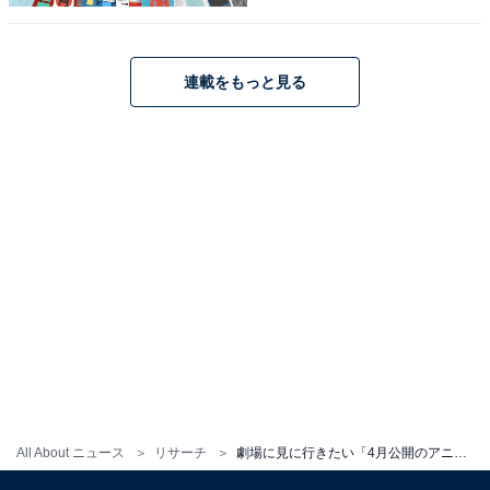
ナンファンで、子供といつもネットフリックスで視聴し
ている為、家族で見に行って盛り上がりたい」（40代男
性／大阪府）などのコメントが集まりました。
連載をもっと見る
『名探偵コナン ハイウェイの堕天使』に関する商品をAmazon
で見る
※回答者からのコメントは原文ママです
この記事の執筆者：
友野 カイ
フリーライター及び編集補佐。スポーツの現場を取材する傍ら、テ
レビ好きが高じて複数のエンタメメディアでも執筆。中でもお笑
い・バラエティ番組を網羅的に視聴し、エンタメ関連の情報収集源
...続きを読む
も大半がテレビから。宣伝会議「編集･ライター養成講座 総合コー
ス」修了。
All About ニュース
リサーチ
劇場に見に行きたい「4月公開のアニメ映画」ランキング！ 2位『劇場版スポンジ・ボブ』、1位は？
次ページ
5位までのランキング結果を見る