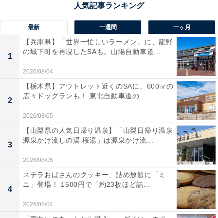
最新
一週間
一ヶ月
【兵庫県】「世界一忙しいラーメン」に、龍野
の城下町を再現したSAも。山陽自動車道...
1
2026/08/04
【栃木県】アウトレット近くのSAに、600㎡の
広々ドッグランも！ 東北自動車道の...
2
2026/08/05
【山梨県の人気日帰り温泉】「山梨日帰り温泉
1位：『名探偵コナン ハイウェイの堕天使』／181
源泉かけ流しの湯 桜湯」は源泉かけ流...
3
票
2026/08/05
ステラおばさんのクッキー、詰め放題に「ミ
ニ」登場！ 1500円で「約23枚ほど詰...
4
2026/08/04