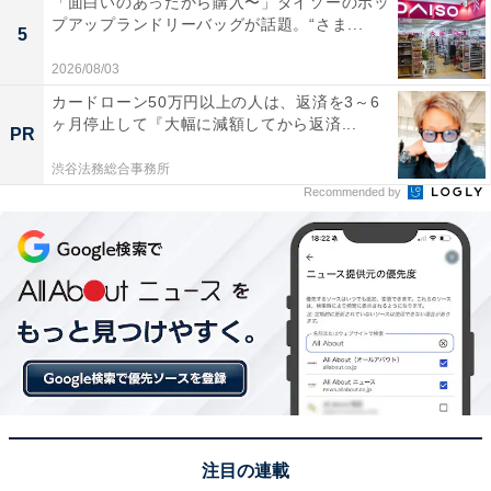
「面白いのあったから購入〜」ダイソーのポッ
プアップランドリーバッグが話題。“さま...
5
2026/08/03
カードローン50万円以上の人は、返済を3～6
ヶ月停止して『大幅に減額してから返済...
PR
渋谷法務総合事務所
View this post on Instagram
Recommended by
注目の連載
1位を獲得したのは、『名探偵コナン ハイウェイの堕天