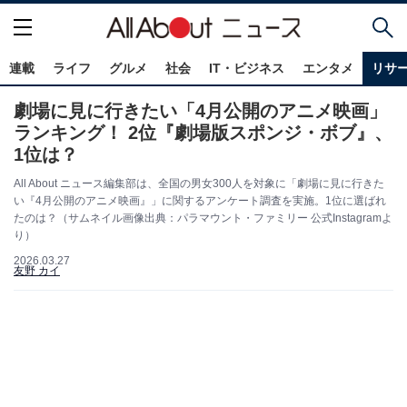
連載
ライフ
グルメ
社会
IT・ビジネス
エンタメ
リサ
劇場に見に行きたい「4月公開のアニメ映画」
ランキング！ 2位『劇場版スポンジ・ボブ』、
1位は？
All About ニュース編集部は、全国の男女300人を対象に「劇場に見に行きた
い『4月公開のアニメ映画』」に関するアンケート調査を実施。1位に選ばれ
たのは？（サムネイル画像出典：パラマウント・ファミリー 公式Instagramよ
り）
2026.03.27
友野 カイ