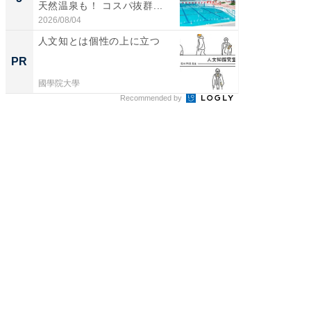
天然温泉も！ コスパ抜群...
賀ゆめ
お...
2026/08/04
2026/08/0
人文知とは個性の上に立つ
「今日
変わるA
PR
PR
が見逃
國學院大學
Amazon
Recommended by