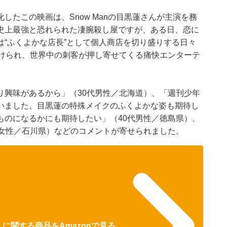
したこの映画は、Snow Manの目黒蓮さんが主演を務
史上最強と恐れられた凄腕殺し屋ですが、ある日、恋に
“ふくよかな店長”として個人商店を切り盛りする日々
かけられ、世界中の刺客が押し寄せてくる痛快エンターテ
り興味があるから」（30代男性／北海道）、「週刊少年
いました。目黒蓮の特殊メイクのふくよかな姿も期待し
ものになるかにも期待したい」（40代男性／徳島県）、
代女性／石川県）などのコメントが寄せられました。
S』に関する商品をAmazonで見る