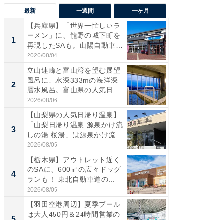
最新
一週間
一ヶ月
【兵庫県】「世界一忙しいラ
【三重
ーメン」に、龍野の城下町を
「鈴鹿天
1
1
再現したSAも。山陽自動車
は100
道...
2026/08/04
2026/08/0
立山連峰と富山湾を望む展望
「ミニオ
風呂に、水深333mの海洋深
ッグ！ 
2
2
層水風呂。富山県の人気日
ど、夏限
帰...
2026/08/06
2026/08/0
【山梨県の人気日帰り温泉】
ステラ
「山梨日帰り温泉 源泉かけ流
詰め放題
3
3
しの湯 桜湯」は源泉かけ流...
00円で「
2026/08/05
2026/08/0
【栃木県】アウトレット近く
【埼玉
のSAに、600㎡の広々ドッグ
「行田天
4
4
ランも！ 東北自動車道の...
は和の
が...
2026/08/05
2026/08/0
【羽田空港周辺】夏季プール
【石川
は大人450円＆24時間営業の
湯】「天
5
5