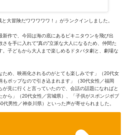
賊と大冒険だワワワワワ！』がランクインしました。
最新作で、今回は海の底にあるビキニタウンを飛び出
さを手に入れて“真の”立派な大人になるため、仲間た
す。子どもから大人まで楽しめるドタバタ劇と、劇場な
なため、映画化されるのがとても楽しみです」（20代女
柄もポップなので引き込まれます」（30代女性／福岡
ちが見に行くと言っていたので、会話の話題になればと
たから」（20代女性／宮城県）、「子供がスポンジボブ
50代男性／神奈川県）といった声が寄せられました。