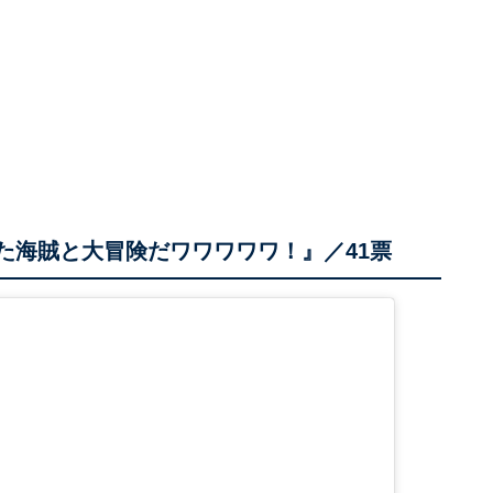
た海賊と大冒険だワワワワワ！』／41票