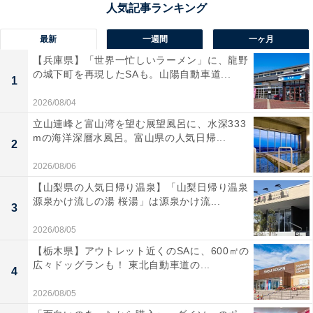
回答者からは、「酸ヶ湯温泉には雑誌でみていきたくな
った」（40代男性／和歌山県）、「八甲田の雪深い山中
最新
一週間
一ヶ月
にある“千人風呂”の名湯で、白濁の強酸性湯と山の静け
【兵庫県】「世界一忙しいラーメン」に、龍野
の城下町を再現したSAも。山陽自動車道...
さが圧倒的だから」（50代男性／広島県）、「秘湯と言
1
えばここのイメージが強い」（40代女性／東京都）など
2026/08/04
の意見が寄せられました。
立山連峰と富山湾を望む展望風呂に、水深333
mの海洋深層水風呂。富山県の人気日帰...
2
2026/08/06
【山梨県の人気日帰り温泉】「山梨日帰り温泉
源泉かけ流しの湯 桜湯」は源泉かけ流...
3
2026/08/05
【栃木県】アウトレット近くのSAに、600㎡の
広々ドッグランも！ 東北自動車道の...
4
2026/08/05