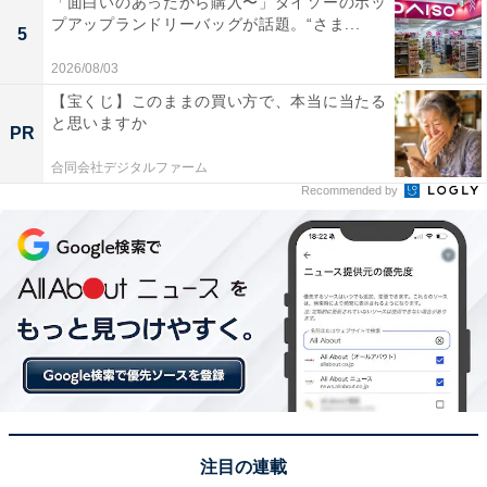
「面白いのあったから購入〜」ダイソーのポッ
プアップランドリーバッグが話題。“さま...
5
2026/08/03
1位：乳頭温泉郷（秋田県）／85票
【宝くじ】このままの買い方で、本当に当たる
と思いますか
PR
1位には、秋田県にある乳頭温泉郷が選ばれました。乳
合同会社デジタルファーム
頭温泉郷は、十和田・八幡平国立公園乳頭山麓に点在す
Recommended by
る七湯を指します。
この七湯はそれぞれ独自に源泉を持ち、泉質は乳頭温泉
郷で十種類以上。多種多様なお湯を楽しめる温泉郷とし
て人気です。
乳頭温泉郷の宿に宿泊すると購入できる「湯めぐり帖」
を使えば、7つの宿､7つの温泉を楽しめるのが魅力的。
宿で提供される山菜やきのこもおいしく、満足できる温
注目の連載
泉郷として多くの人に愛されています。