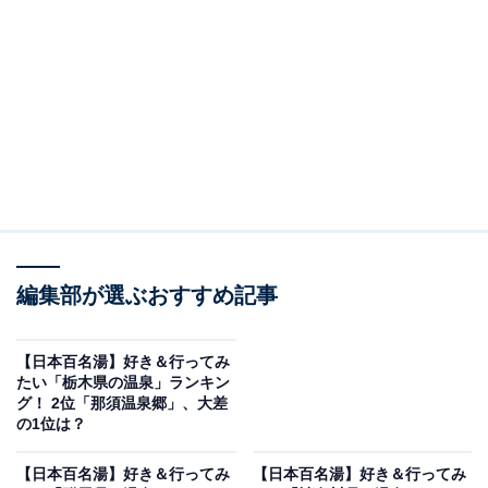
ていきましょう。
＞8位までの全ランキング結果を見る
調査概要
調査期間：2026年3月5～6日
調査方法：インターネット調査
回答者属性：全国の10～70代の男女250人（10代：
2人、20代：51人、30代：77人、40代：71人、50
編集部が選ぶおすすめ記事
代：37人、60代：11人、70代：1人）
※本調査は全国250人を対象に実施したもので、結
【日本百名湯】好き＆行ってみ
たい「栃木県の温泉」ランキン
果は回答者の意見を集計したものであり、全体の意
グ！ 2位「那須温泉郷」、大差
見を断定的に示すものではありません
の1位は？
【日本百名湯】好き＆行ってみ
【日本百名湯】好き＆行ってみ