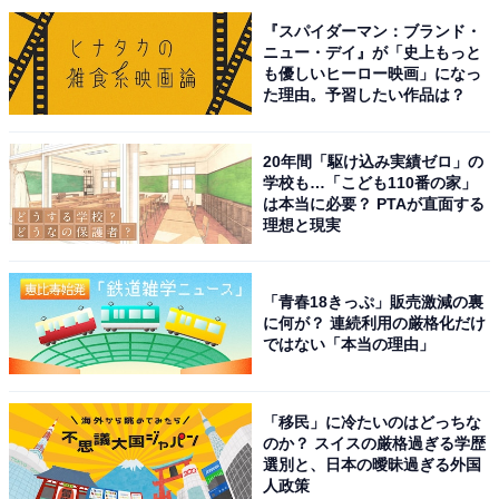
『スパイダーマン：ブランド・
ニュー・デイ』が「史上もっと
回答者からは、「ブナ林にある温泉。自然を満喫できそ
も優しいヒーロー映画」になっ
う」（40代男性／大阪府）、「山の中にある秘湯として
た理由。予習したい作品は？
有名で、自然に囲まれた静かな雰囲気の中で温泉を楽し
めそう」（30代女性／秋田県）、「独特な白の濁り湯を
20年間「駆け込み実績ゼロ」の
学校も…「こども110番の家」
味わってみたい」（30代女性／奈良県）などの意見が寄
は本当に必要？ PTAが直面する
せられました。
理想と現実
※回答者コメントは原文ママです
「青春18きっぷ」販売激減の裏
に何が？ 連続利用の厳格化だけ
ではない「本当の理由」
次ページ
8位までのランキング結果を見る
「移民」に冷たいのはどっちな
のか？ スイスの厳格過ぎる学歴
選別と、日本の曖昧過ぎる外国
人政策