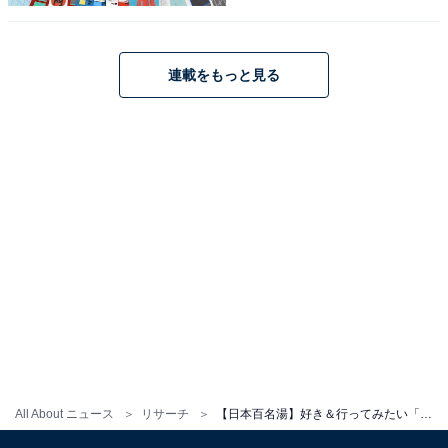
連載をもっと見る
こちらもおすすめ
【日本百名湯】好き＆行ってみたい「南東北の
温泉」ランキング！ 「鳴子温泉郷」を大差で抑
えた1位は？
All About ニュース
リサーチ
【日本百名湯】好き＆行ってみたい「北東北の温泉」ランキング！ 2位「酸ヶ湯温泉」、12票差の1位は？