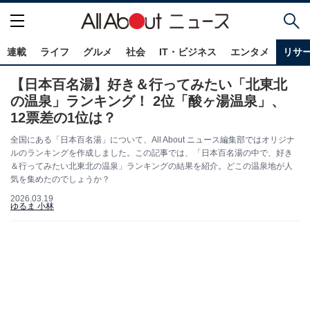
連載
ライフ
グルメ
社会
IT・ビジネス
エンタメ
リサ
【日本百名湯】好き＆行ってみたい「北東北
の温泉」ランキング！ 2位「酸ヶ湯温泉」、
12票差の1位は？
全国にある「日本百名湯」について、All About ニュース編集部ではオリジナ
ルのランキングを作成しました。この記事では、「日本百名湯の中で、好き
＆行ってみたい北東北の温泉」ランキングの結果を紹介。どこの温泉地が人
気を集めたのでしょうか？
2026.03.19
ゆるま 小林