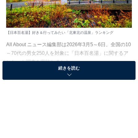
【日本百名湯】好き＆行ってみたい「北東北の温泉」ランキング
All About ニュース編集部は2026年3月5～6日、全国の10
～70代の男女250人を対象に「日本百名湯」に関するア
ンケート調査を実施しました。
続きを読む
日本百名湯は、「日本経済新聞」で連載されていた企画
として知られています。連載は書籍として出版され、温
泉好きの間で有名です。
今回は、日本百名湯の中から「北東北の温泉」に絞った
ランキングを作成。それでは、「日本百名湯の中で、好
き＆行ってみたい北東北の温泉」ランキングの結果を見