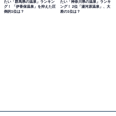
たい「群馬県の温泉」ランキン
たい「神奈川県の温泉」ランキ
2位：酸ヶ湯温泉（青森県）／73票
グ！ 「伊香保温泉」を抑えた圧
ング！ 2位「湯河原温泉」、大
倒的1位は？
差の1位は？
2位には、青森県にある酸ヶ湯温泉が選ばれました。八
甲田連峰の西麓にある温泉で、絶景とともにお湯を楽し
めるのが魅力です。
昭和29年には、すぐれた温泉地として「国民保養温泉地
第1号」に指定されています。総ヒバ造りで160畳もの広
さを誇る混浴大浴場「ヒバ千人風呂」が有名。1つの浴
室に4つの異なる源泉があり、独特な香りと古風な異空
間を満喫できます。
酸性の強い湯であることから「酸ヶ湯」と呼ばれ、筋肉
痛・関節痛・疲労回復などに効果がある人気の温泉で
す。