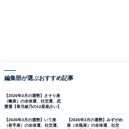
理想の暮らしへ
・全体運
ニーズが高まって、忙しくなります。ただでさえ、抱え
ている案件が多いのに社交も活性化して、スケジュール
がパツパツになりそう。でも、このパターン、もう飽き
るほど繰り返してきたような気がしませんか？ そろそろ
転換のタイミングです。あなたなりの心積もり、予定が
編集部が選ぶおすすめ記事
あるのですから、そちらを優先していきましょう。
【2026年3月の運勢】さそり座
「呼ばれたから行く」とか、「付き合いで顔を出す」を
（蠍座）の全体運、社交運、恋
なくすだけで、人生は驚くほどシンプルになります。ど
愛運【章月綾乃の12星座占い】
うしてもの場合は、先約があるフリで10分だけ参加する
【2026年3月の運勢】いて座
【2026年3月の運勢】みずがめ
スタイルに。なんだかんだで小一時間持っていかれて
（射手座）の全体運、社交運、
座（水瓶座）の全体運、社交
も、「忙しいのに来てくれた」ムーブができるし、手つ