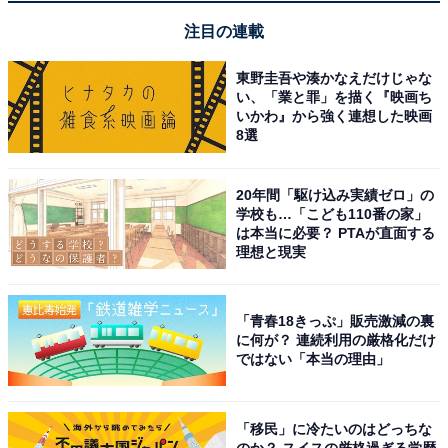
【3月の運勢】みずがめ座（水瓶座）
注目の連載
【3月の運勢】うお座（魚座）
東野圭吾や湊かなえだけじゃな
い、「業と罪」を描く『映画ち
いかわ』から強く連想した映画
8選
20年間「駆け込み実績ゼロ」の
学校も…「こども110番の家」
は本当に必要？ PTAが直面する
理想と現実
「青春18きっぷ」販売激減の裏
に何が？ 連続利用の厳格化だけ
ではない「本当の理由」
占い師＆イラストレータープロフィール
「移民」に冷たいのはどっちな
のか？ スイスの厳格過ぎる学歴