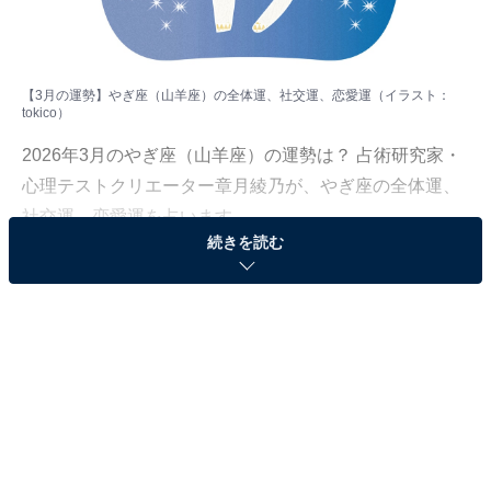
【3月の運勢】やぎ座（山羊座）の全体運、社交運、恋愛運（イラスト：
tokico
）
2026年3月のやぎ座（山羊座）の運勢は？ 占術研究家・
心理テストクリエーター章月綾乃が、やぎ座の全体運、
社交運、恋愛運を占います。
続きを読む
＞【2026年3月の運勢】他の星座の運勢が気になる人は
こちら
やぎ座（12月22日～1月19日生まれ）
自由気まま