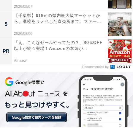
2026/08/07
【千葉県】918㎡の県内最大級マーケットか
ら、廃校をリノベした直売所まで。ファー...
5
2026/08/06
他の星座の運勢も見る
「え、こんなセールやってたの？」80％OFF
以上が続々登場！Amazonの本気が...
PR
【3月の運勢】おひつじ座（牡羊座）
Amazon
【3月の運勢】おうし座（牡牛座）
Recommended by
【3月の運勢】ふたご座（双子座）
【3月の運勢】かに座（蟹座）
【3月の運勢】しし座（獅子座）
【3月の運勢】おとめ座（乙女座）
【3月の運勢】てんびん座（天秤座）
【3月の運勢】さそり座（蠍座）
【3月の運勢】いて座（射手座）
【3月の運勢】やぎ座（山羊座）※今見ている記事