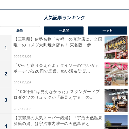
けに、なりゆきに任せてしまうと、自然消滅コースへ。
軽く一声かけて、きっかけ作りをする手間を惜しまず
に。
最新
一週間
一ヶ月
【三重県】伊勢名物「赤福」の直営店に、全国
唯一のコメダ大判焼き店も！ 東名阪・伊...
ラッキーポイント……イエロー、ストライプ、スニ
1
ーカー、レンタルスペース
2026/08/06
「やっと巡り会えたよ」ダイソーの“ちいかわ
ポーチ”が220円で反響。ぬい活＆防災...
2
2026/08/06
「1000円には見えなかった」スタンダードプ
ロダクツのリュックが「高見えする」の...
3
2026/08/03
【京都府の人気スーパー銭湯】「宇治天然温泉
源氏の湯」は宇治市内唯一の天然温泉と...
4