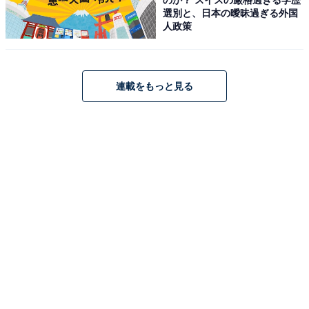
選別と、日本の曖昧過ぎる外国
人政策
占い師：
章月 綾乃
占い、心理テストの執筆、監修。雑誌、Web、広告
タイアップ記事などを多数手がけています。
連載をもっと見る
イラストレーター：
tokico
タウン情報誌の営業、住宅情報誌の編集を経てフリ
ーのイラストレーターに。媒体制作の経験を生かし
て、「わかりやすく、ゆる可愛く」をモットーに媒
体のコンテンツ理解を促進するようなイラストを制
作しています。雑誌やWeb、結婚式やSNSの似顔絵
など幅広い分野で活動中。
こちらもおすすめ