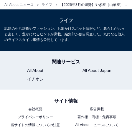
【2026年3月の運勢】「おひつじ座～うお座」
All About ニュース
ライフ
【2026年3月の運勢】やぎ座（山羊座）の全体運、社交運、恋愛運【章月綾乃の12星座占い】
章月綾乃の12星座占い
ライフ
話題の生活雑貨やファッション、お出かけスポット情報など、暮らしがもっ
と楽しく、豊かになるヒントが満載。編集部が独自調査した、気になる他人
のライフスタイル事情も公開しています。
関連サービス
All About
All About Japan
イチオシ
サイト情報
会社概要
広告掲載
プライバシーポリシー
著作権・商標・免責事項
当サイトの情報についての注意
All About ニュースについて