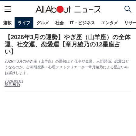
連載
ライフ
グルメ
社会
IT・ビジネス
エンタメ
リサ
【2026年3月の運勢】やぎ座（山羊座）の全体
運、社交運、恋愛運【章月綾乃の12星座占
い】
2026年3月のやぎ座（山羊座）の運勢は？ 仕事や金運、人間関係、恋愛はど
うなるのか、占術研究家・心理テストクリエーター章月綾乃による星占いを
お届けします。
2026.03.01
章月 綾乃