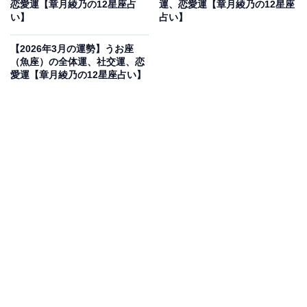
恋愛運【章月綾乃の12星座占
運、恋愛運【章月綾乃の12星座
い】
占い】
かずの時間が残って、双方丸く収まっていくことに。
【2026年3月の運勢】うお座
・社交運
（魚座）の全体運、社交運、恋
愛運【章月綾乃の12星座占い】
個人的に大事な人とは、誘う側に回りましょう。ただ
し、「来週どう？」的な近々の約束ではなく、「もう少
し暖かくなったら」とか、「夏の前に」的な時間的な幅
を取ると歓迎されるはず。会うのが楽しみ、話し足りな
いかも、的な付き合いだけを残していくのです。プライ
ベートでは、好奇心、探求心が活発になりそう。特定の
ジャンルに絞っていくと、玄人はだしの知識が身につき
そう。買い物は、テーマを決めて。イメージチェンジも
大成功。
・恋愛運
恋はフィーリングで動きます。あなたがいいなと思って
いる時は、相手も同じように感じてくれるはず。それだ