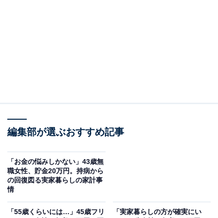
るAll About発のニュースメディアです。お金や仕事、恋愛、ITに関
...続きを読む
する疑問に対して専門家が分かりやすく回答するほか、エンタメ情
報やSNSで話題のトピックスを紹介しています。
回答者のプロフィール＆実家の状況
回答者本人：42歳女性
職業：家事手伝い
在住：神奈川県川崎市
家族構成：親2、自分
世帯年収：親900万円程度
編集部が選ぶおすすめ記事
実家の間取り：一軒家4LDK
「お金の悩みしかない」43歳無
職女性、貯金20万円。持病から
の回復図る実家暮らしの家計事
情
「55歳くらいには…」45歳フリ
「実家暮らしの方が確実にい