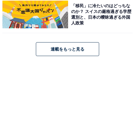
という将来への不安に悩んでいる様子がうかがえまし
「移民」に冷たいのはどっちな
のか？ スイスの厳格過ぎる学歴
た。
選別と、日本の曖昧過ぎる外国
人政策
※回答者のコメントは原文ママです
※エピソードは投稿者の当時のものです。現在とはサー
ビスや金額などの情報が異なることがございます
連載をもっと見る
※投稿エピソードのため、内容の正確性を保証するもの
ではございません
1人暮らしの1カ月あたりの平均生
次ページ
活費を見る