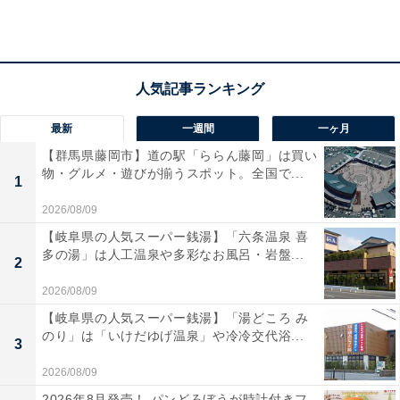
（2024年）」によると、35〜59歳女性の1カ月の平均消
費支出は18万7円です。そのうち、住居費の平均は2万
6543円ですが、家賃などは地域や条件によって差が出て
くるので、住居費を除いた15万3464円が回答者の属性に
近い平均生活費ということになります。
最新
一週間
一ヶ月
【群馬県藤岡市】道の駅「ららん藤岡」は買い
実家を出るかどうかについては「出ない予定」と話しま
物・グルメ・遊びが揃うスポット。全国で...
1
した。
2026/08/09
【岐阜県の人気スーパー銭湯】「六条温泉 喜
多の湯」は人工温泉や多彩なお風呂・岩盤...
2
2026/08/09
【岐阜県の人気スーパー銭湯】「湯どころ み
のり」は「いけだゆげ温泉」や冷冷交代浴...
3
2026/08/09
2026年8月発売！ パンどろぼうが時計付きフ