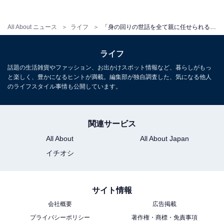
All About ニュース
ライフ
「身の回りの世話を全て親に任せられる」42歳女性、貯金5万円未満。両親との実家暮らしは「恵まれた環境」
ライフ
話題の生活雑貨やファッション、お出かけスポット情報など、暮らしがもっ
と楽しく、豊かになるヒントが満載。編集部が独自調査した、気になる他人
のライフスタイル事情も公開しています。
関連サービス
こちらもおすすめ
All About
All About Japan
「一人暮らしが厳しい」41歳女性、派遣社員で
年収350万円。親との実家暮らしで不満を吐露
イチオシ
サイト情報
会社概要
広告掲載
プライバシーポリシー
著作権・商標・免責事項