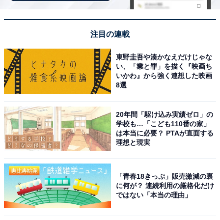
「低賃金な上に浪費癖で貯金もゼロ」
注目の連載
実家暮らしで苦労していることを尋ねると、「近所の目
や既婚の同級生と自分を比べ、孤独感に苛まれるのが難
東野圭吾や湊かなえだけじゃな
点です。イベント時に寄り添うパートナーがいない現実
い、「業と罪」を描く『映画ち
いかわ』から強く連想した映画
に直面すると、将来への不安と共に、言いようのない虚
8選
しさが定期的に押し寄せることに苦労します」と教えて
くれました。
20年間「駆け込み実績ゼロ」の
学校も…「こども110番の家」
お金に関する悩みでは「低賃金な上に浪費癖で貯金もゼ
は本当に必要？ PTAが直面する
理想と現実
ロ。親がいなくなれば生活破綻は目に見えており、将来
への恐怖が止まりません」と明かしてくれました。
「青春18きっぷ」販売激減の裏
に何が？ 連続利用の厳格化だけ
掃除や洗濯、食事など身の回りのことをすべて親に任せ
ではない「本当の理由」
られるため実家暮らしを選んだ回答者。一方で、親がい
なくなれば生活が成り立たなくなるのは目に見えている