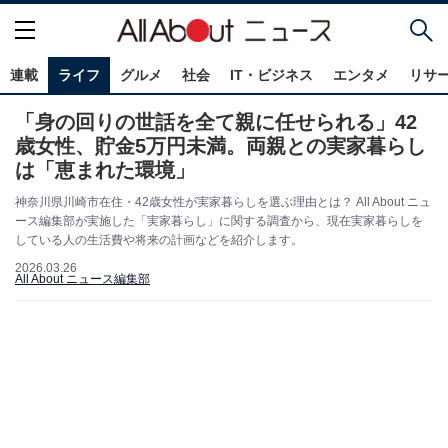
連載
ライフ
グルメ
社会
IT・ビジネス
エンタメ
リサ
「身の回りの世話を全て親に任せられる」42
歳女性、貯金5万円未満。両親との実家暮らし
は「恵まれた環境」
神奈川県川崎市在住・42歳女性が実家暮らしを選ぶ理由とは？ All About ニュ
ース編集部が実施した「実家暮らし」に関する調査から、現在実家暮らしを
している人の生活費や将来の計画などを紹介します。
2026.03.26
All About ニュース編集部