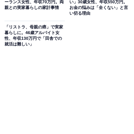
ーランス女性、年収70万円。両
い」30歳女性、年収550万円。
親との実家暮らしの家計事情
お金の悩みは「全くない」と言
い切る理由
「リストラ、母親の癌」で実家
暮らしに。46歳アルバイト女
性、年収130万円で「田舎での
就活は難しい」
毎月の生活費や貯金額は？
実家に入れている生活費：2万円
交際費：なし
毎月のお小遣い：10万円
毎月の貯金額：なしか数千円
貯金総額：5万円未満
総務省統計局が発表した「家計調査報告 家計収支編