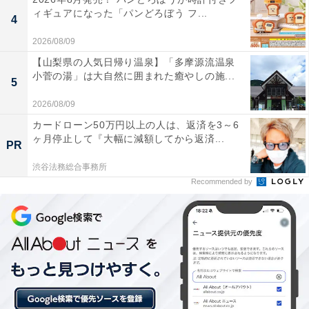
ィギュアになった「パンどろぼう フ...
4
2026/08/09
【山梨県の人気日帰り温泉】「多摩源流温泉
小菅の湯」は大自然に囲まれた癒やしの施...
5
「恵まれた環境」
2026/08/09
カードローン50万円以上の人は、返済を3～6
実家暮らしを選んでいる理由を尋ねると「掃除や洗濯、
ヶ月停止して『大幅に減額してから返済...
PR
食事など身の回りの世話を全て親に任せられる上、旅行
や外食にも連れて行ってもらえる恵まれた環境です」と
渋谷法務総合事務所
Recommended by
回答。
さらに「この快適な生活が心地よく、離れる理由が見当
たりません。また兄弟は離れて自活しており、自分の現
状を咎める人がいない事も実家ぐらしを選ぶ理由です」
と話してくれました。