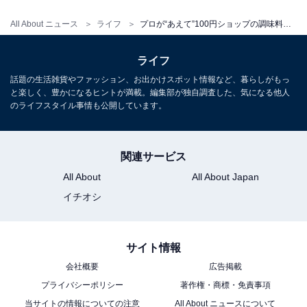
All About ニュース
ライフ
プロが“あえて”100円ショップの調味料をすすめるワケ。【ダイソー】で買える「小サイズ調味料」5選
ライフ
話題の生活雑貨やファッション、お出かけスポット情報など、暮らしがもっ
と楽しく、豊かになるヒントが満載。編集部が独自調査した、気になる他人
のライフスタイル事情も公開しています。
関連サービス
All About
All About Japan
イチオシ
サイト情報
ダイソー「エバラ 焼き肉のたれ」税込108円 JANコード：0000049609073
会社概要
広告掲載
焼き肉のたれといえば、定番中の定番・エバラ。ダイソ
プライバシーポリシー
著作権・商標・免責事項
ーでもエバラの商品を購入することができます。100gで
当サイトの情報についての注意
All About ニュースについて