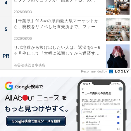
ロダクツのリュックが「高見えする」の...
4
2026/08/03
【千葉県】918㎡の県内最大級マーケットか
ら、廃校をリノベした直売所まで。ファー...
5
2026/08/06
リボ地獄から抜け出したい人は、返済を3～6
ダイソー「キューピー タルタルソース」税込108円 JANコード：
ヶ月停止して『大幅に減額してから返済す...
4901577082160
PR
渋谷法務総合事務所
タルタルソースが好きな人は多いでしょう。頻繁に揚げ
Recommended by
物をするご家庭ではスクイズボトルタイプを常備するの
もいいですが、そうでないのであれば、毎回おいしい状
態でタルタルソースを味わえる小分けタイプがおすす
め。本品は12gが4本入って税込108円。お弁当に添える
のにもおすすめです。