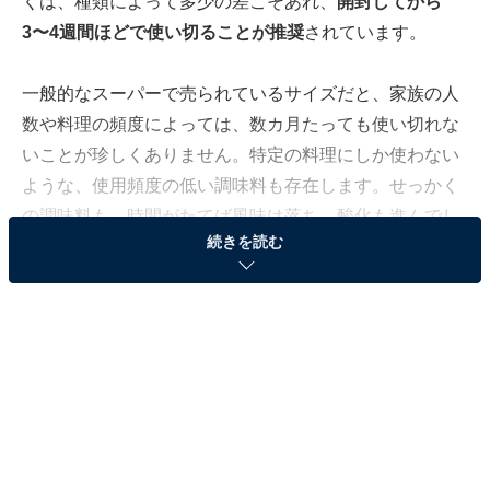
くは、種類によって多少の差こそあれ、
開封してから
3〜4週間ほどで使い切ることが推奨
されています。
一般的なスーパーで売られているサイズだと、家族の人
数や料理の頻度によっては、数カ月たっても使い切れな
いことが珍しくありません。特定の料理にしか使わない
ような、使用頻度の低い調味料も存在します。せっかく
の調味料も、時間がたてば風味は落ち、酸化も進んでし
続きを読む
まいます。
このような調味料こそ、100円ショップのコンパクトな
サイズを選び、おいしいうちに使い切ること。それこそ
が、料理の仕上がりを格上げする大きな秘けつなので
す。
毎日のように使うのか、たまにしか使わないのかは家庭