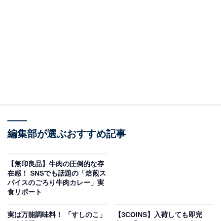
によって異なりますが、今回は筆者が特におすすめした
い、ダイソーで手に入る「たまに使うのにちょうどいい
調味料」を詳しくご紹介します。
原産国は本場タイ！ 「スイートチリソース」
編集部が選ぶおすすめ記事
【無印良品】牛肉の圧倒的な存
在感！ SNSでも話題の「焙煎ス
パイスのごろり牛肉カレー」実
食リポート
実は万能調味料！ 「すしのこ」
【3COINS】入荷しても即完