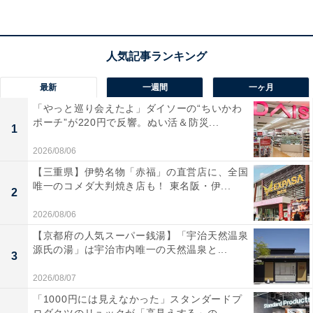
最新
一週間
一ヶ月
「やっと巡り会えたよ」ダイソーの“ちいかわ
ポーチ”が220円で反響。ぬい活＆防災...
1
おいしい状態で味わえる小分けタイプ「タルタル
2026/08/06
ソース」
【三重県】伊勢名物「赤福」の直営店に、全国
唯一のコメダ大判焼き店も！ 東名阪・伊...
2
2026/08/06
【京都府の人気スーパー銭湯】「宇治天然温泉
源氏の湯」は宇治市内唯一の天然温泉と...
3
2026/08/07
「1000円には見えなかった」スタンダードプ