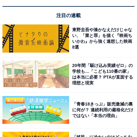
注目の連載
東野圭吾や湊かなえだけじゃな
い、「業と罪」を描く『映画ち
いかわ』から強く連想した映画
8選
20年間「駆け込み実績ゼロ」の
学校も…「こども110番の家」
は本当に必要？ PTAが直面する
理想と現実
かきとだしのうま味がきいた「かき醤油」
「青春18きっぷ」販売激減の裏
に何が？ 連続利用の厳格化だけ
ではない「本当の理由」
「移民」に冷たいのはどっちな