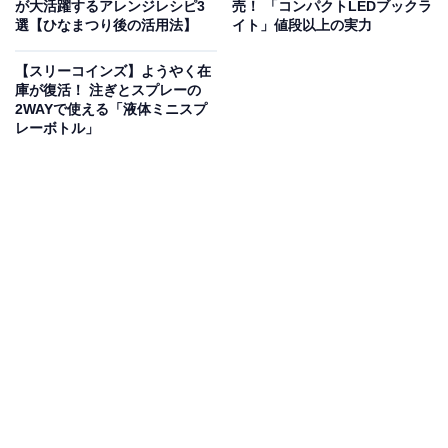
が大活躍するアレンジレシピ3
売！ 「コンパクトLEDブックラ
選【ひなまつり後の活用法】
イト」値段以上の実力
ダイソー「スイートチリソース」税込108円 JANコード：4582152494754
【スリーコインズ】ようやく在
庫が復活！ 注ぎとスプレーの
ダイソーで購入できるスイートチリソース。原産国は本
2WAYで使える「液体ミニスプ
場のタイで、容量は150gとなっています。
レーボトル」
スイートチリソースといえば、生春巻き、唐揚げや蒸し
鶏につけて食べるとおいしいですよね。そのほか、マヨ
ネーズと混ぜてサラダに使うのもおすすめです。そうは
いっても、毎日使うというご家庭は少ないのでは？ 150g
というサイズがおいしく使い切るのにおすすめですよ。