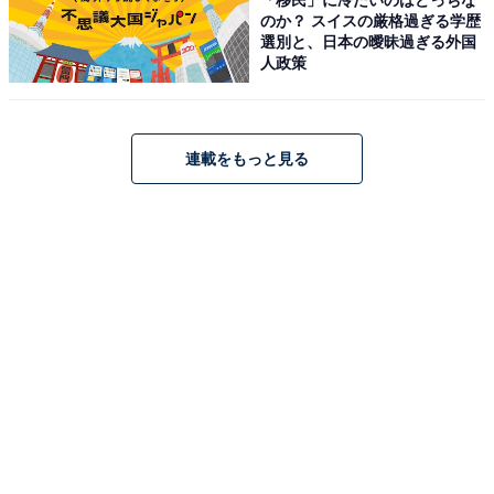
のか？ スイスの厳格過ぎる学歴
選別と、日本の曖昧過ぎる外国
人政策
連載をもっと見る
ダイソー「かき醤油」税込108円 JANコード：4902032430267
小豆島産の本醸造しょうゆを使い、広島県産のかきとだ
しのうま味がきいた「かき醤油」。150mLで税込108円
です。たまごかけご飯や冷ややっこにかけると絶品。風
味があるおいしい状態で使い切るためにも、150mLサイ
ズがちょうどいいですね。
定番中の定番！ エバラ「焼き肉のたれ」