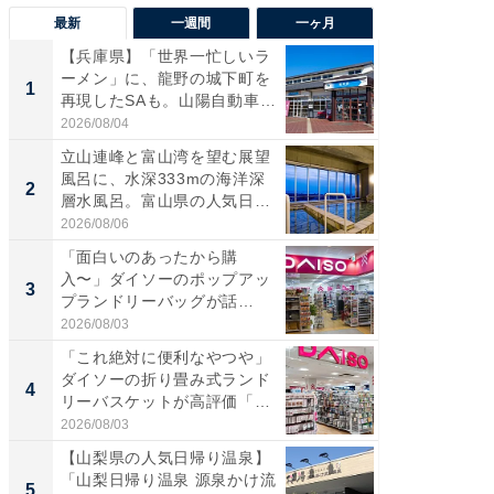
最新
一週間
一ヶ月
【兵庫県】「世界一忙しいラ
【兵庫
ーメン」に、龍野の城下町を
ーメン
1
1
再現したSAも。山陽自動車
再現した
道...
道...
2026/08/04
2026/08/0
立山連峰と富山湾を望む展望
【三重
風呂に、水深333mの海洋深
「鈴鹿天
2
2
層水風呂。富山県の人気日
は100
帰...
2026/08/06
2026/08/0
「面白いのあったから購
ステラ
入〜」ダイソーのポップアッ
詰め放題
3
3
プランドリーバッグが話
00円で「
題。“さま...
2026/08/03
2026/08/0
「これ絶対に便利なやつや」
「ミニオ
ダイソーの折り畳み式ランド
ッグ！ 
4
4
リーバスケットが高評価「使
ど、夏限
わ...
2026/08/03
2026/08/0
【山梨県の人気日帰り温泉】
【埼玉
「山梨日帰り温泉 源泉かけ流
「行田天
5
5