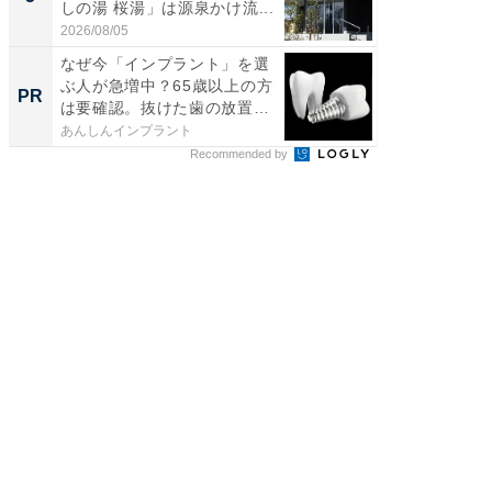
しの湯 桜湯」は源泉かけ流...
は和の
が...
2026/08/05
2026/08/0
なぜ今「インプラント」を選
すべて
ぶ人が急増中？65歳以上の方
るその
PR
PR
は要確認。抜けた歯の放置
は...
あんしんインプラント
COCO VIL
Recommended by