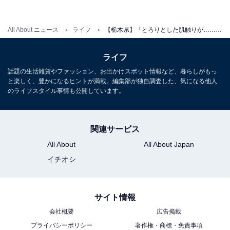
All About ニュース
ライフ
【栃木県】「とろりとした肌触りが……」北栃木の穴場「大田原温泉」の魅力とは？
ライフ
話題の生活雑貨やファッション、お出かけスポット情報など、暮らしがもっ
と楽しく、豊かになるヒントが満載。編集部が独自調査した、気になる他人
のライフスタイル事情も公開しています。
関連サービス
All About
All About Japan
イチオシ
サイト情報
会社概要
広告掲載
プライバシーポリシー
著作権・商標・免責事項