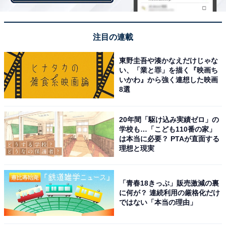
注目の連載
「自然が豊かで癒されそう」（40代男性／千葉県）
東野圭吾や湊かなえだけじゃな
い、「業と罪」を描く『映画ち
いかわ』から強く連想した映画
「ゆったりと過ごせそうだから」（20代女性／長野
8選
県）
20年間「駆け込み実績ゼロ」の
学校も…「こども110番の家」
※All About ニュース編集部が実施した「冬に行きたい温
は本当に必要？ PTAが直面する
泉地」に関するアンケートより抜粋（調査期間：2026年
理想と現実
1月14～15日、回答者250人）
「青春18きっぷ」販売激減の裏
に何が？ 連続利用の厳格化だけ
ではない「本当の理由」