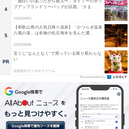
「面白いのあったから購入〜」ダイソーのポッ
「とろりとした肌触りが良い温泉」
プアップランドリーバッグが話題。“さま...
4
これまでにAll About ニュース編集部が実施したアンケー
2026/08/03
ト調査では、下記のような評価が寄せられています。
【和歌山県の人気日帰り温泉】「かつらぎ温泉
八風の湯」は名物の化石海水を含んだ濃...
5
「美肌の湯と和牛を楽しめるから」（30代女性／神
2026/08/08
奈川県）
宝くじ“なんとなく”で買っている限り変わらな
い
PR
合同会社デジタルファーム
「自然を感じながら入れるから」（20代女性／栃木
Recommended by
県 ）
「とろりとした肌触りが良い温泉です。美肌効果が
高いと言われているのがいいです」（40代女性／広
島県）