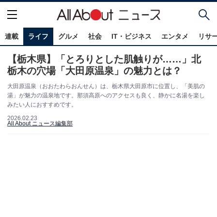
連載
ライフ
グルメ
社会
IT・ビジネス
エンタメ
リサ
【栃木県】「とろりとした肌触りが……」北
栃木の穴場「大田原温泉」の魅力とは？
大田原温泉（おおたわらおんせん）は、栃木県大田原市に位置し、「美肌の
湯」が魅力の温泉地です。那須高原へのアクセスも良く、静かに名湯を楽し
みたい人におすすめです。
2026.02.23
All About ニュース編集部