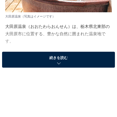
大田原温泉（写真はイメージです）
大田原温泉（おおたわらおんせん）は、栃木県北東部の
大田原市に位置する、豊かな自然に囲まれた温泉地で
す。
最大の自慢は、敷地内から湧き出る豊富な湯量を活かし
続きを読む
た、贅沢な源泉かけ流しのお湯です。肌にまとわりつく
ようなヌルヌルとした独特の感触が特徴。「美肌の湯」
として定評があり、湯上がり後の肌がすべすべになると
多くの利用者に喜ばれています。
代表的な施設である『太陽の湯』や宿泊施設の『ホテル
龍城苑』では、開放感あふれる露天風呂で那須野ヶ原の
澄んだ空気を感じながら、極上のリラックスタイムを過