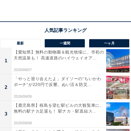
グルメでは、地元名産の「とうがらし」を使った料理も
見逃せません。道の駅などで販売されているとうがらし
スイーツや調味料はお土産としても人気です。
最新
一週間
一ヶ月
【愛知県】無料の動物園＆観光牧場に、市初の
天然温泉も！ 高速道路のハイウェイオア...
1
2026/08/07
「やっと巡り会えたよ」ダイソーの“ちいかわ
ポーチ”が220円で反響。ぬい活＆防災...
2
2026/08/06
【鹿児島県】桜島を望む駅ビルの大観覧車に、
無料の駅ナカ足湯も！ 駅ナカ・駅直結ス...
3
2026/08/08