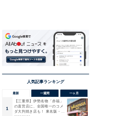
最新
一週間
一ヶ月
【三重県】伊勢名物「赤福」
【兵庫
の直営店に、全国唯一のコメ
ーメン
1
1
ダ大判焼き店も！ 東名阪・
再現した