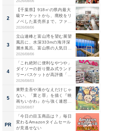
伊...
道...
2026/08/06
2026/08/0
【千葉県】918㎡の県内最大
ステラ
級マーケットから、廃校をリ
詰め放題
2
2
ノベした直売所まで。ファ
00円で「
ー...
2026/08/06
2026/08/0
立山連峰と富山湾を望む展望
「面白
風呂に、水深333mの海洋深
入〜」
3
3
層水風呂。富山県の人気日
プラン
帰...
題。“さま
2026/08/06
2026/08/0
「これ絶対に便利なやつや」
「これ
ダイソーの折り畳み式ランド
ダイソ
4
4
リーバスケットが高評価「使
リーバ
わ...
わ...
2026/08/03
2026/08/0
東野圭吾や湊かなえだけじゃ
「100
ない、「業と罪」を描く『映
スタン
5
5
画ちいかわ』から強く連想し
ュックが
た...
2026/08/07
2026/08/0
「今日の目玉商品は？」毎日
GOETH
変わるAmazonタイムセール
を組み
PR
PR
が見逃せない