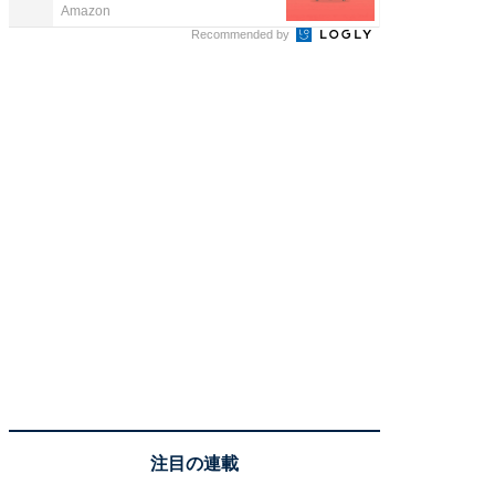
Amazon
FINCHI o
Recommended by
注目の連載