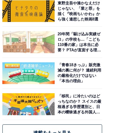
東野圭吾や湊かなえだけ
じゃない、「業と罪」を
描く『映画ちいかわ』か
ら強く連想した映画8選
20年間「駆け込み実績ゼ
ロ」の学校も…「こども
110番の家」は本当に必
要？ PTAが直面する理想
と現実
「青春18きっぷ」販売激
減の裏に何が？ 連続利用
の厳格化だけではない
「本当の理由」
「移民」に冷たいのはど
っちなのか？ スイスの厳
格過ぎる学歴選別と、日
本の曖昧過ぎる外国人政
策
連載をもっと見る