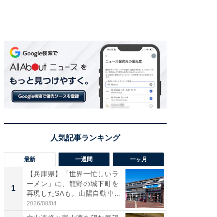
最新
一週間
一ヶ月
【兵庫県】「世界一忙しいラ
【三重
ーメン」に、龍野の城下町を
「鈴鹿天
1
1
再現したSAも。山陽自動車
は100
道...
2026/08/04
2026/08/0