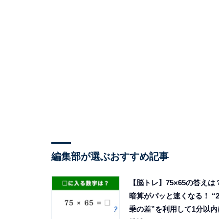
編集部が選ぶおすすめ記事
【脳トレ】75×65の答えは
暗算がパッと速くなる！ “
乗の差”を利用して1分以内