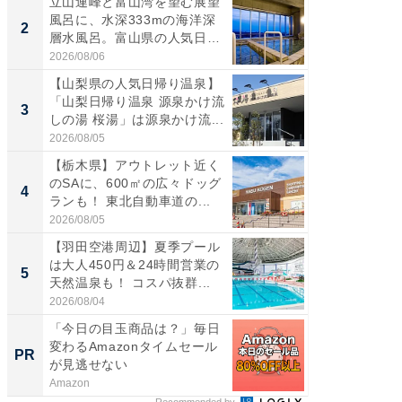
立山連峰と富山湾を望む展望
「ミニオ
風呂に、水深333mの海洋深
ッグ！ 
2
2
層水風呂。富山県の人気日
ど、夏限
帰...
2026/08/06
2026/08/0
【山梨県の人気日帰り温泉】
ステラ
「山梨日帰り温泉 源泉かけ流
詰め放題
3
3
しの湯 桜湯」は源泉かけ流...
00円で「
2026/08/05
2026/08/0
【栃木県】アウトレット近く
【埼玉
のSAに、600㎡の広々ドッグ
「行田天
4
4
ランも！ 東北自動車道の...
は和の
が...
2026/08/05
2026/08/0
【羽田空港周辺】夏季プール
【石川
は大人450円＆24時間営業の
湯】「天
5
5
天然温泉も！ コスパ抜群...
賀ゆめ
お...
2026/08/04
2026/08/0
「今日の目玉商品は？」毎日
人文知
変わるAmazonタイムセール
PR
PR
が見逃せない
Amazon
國學院大
Recommended by