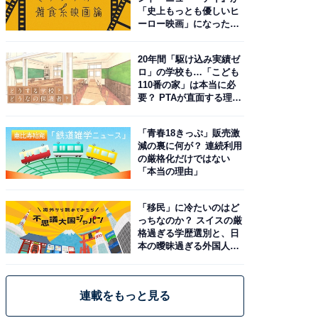
「史上もっとも優しいヒ
ーロー映画」になった理
由。予習したい作品は？
20年間「駆け込み実績ゼ
ロ」の学校も…「こども
110番の家」は本当に必
要？ PTAが直面する理想
と現実
「青春18きっぷ」販売激
減の裏に何が？ 連続利用
の厳格化だけではない
「本当の理由」
「移民」に冷たいのはど
っちなのか？ スイスの厳
格過ぎる学歴選別と、日
本の曖昧過ぎる外国人政
策
連載をもっと見る