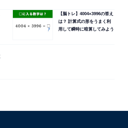
え
【脳トレ】4004×3996の答え
は？ 計算式の形をうまく利
用して瞬時に暗算してみよう
抜