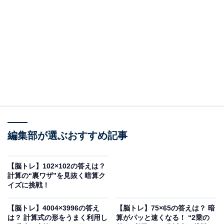
105×105の答えは？
次の計算式の答えを考えてみましょう。
105 × 105 = □
ヒント：100を基準にバラバラにしてみよう！
編集部が選ぶおすすめ記事
次ページ
正解を見る
【脳トレ】102×102の答えは？
計算の“裏ワザ”を見抜く暗算ク
イズに挑戦！
【脳トレ】4004×3996の答え
【脳トレ】75×65の答えは？ 暗
は？ 計算式の形をうまく利用し
算がパッと速くなる！ “2乗の