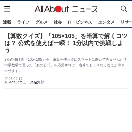
連載
ライフ
グルメ
社会
IT・ビジネス
エンタメ
リサ
【算数クイズ】「105×105」を暗算で解くコツ
は？ 公式を使えば一瞬！ 1分以内で挑戦しよ
う
3桁の掛け算「105×105」を、筆算を使わずにスマートに解いてみませんか？
中学数学で習った「あの公式」を応用すれば、暗算でもミスなく答えが導き
出せます。
2026.02.17
All About ニュース編集部