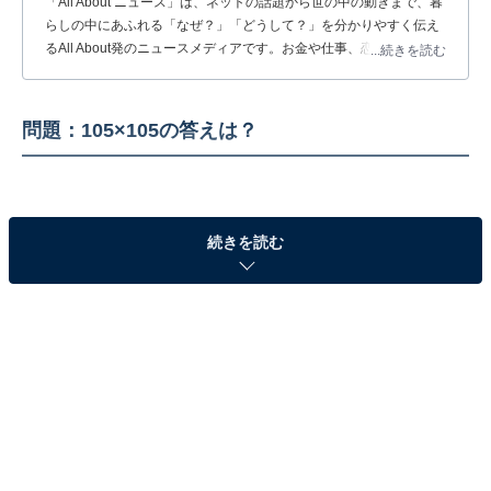
「All About ニュース」は、ネットの話題から世の中の動きまで、暮
らしの中にあふれる「なぜ？」「どうして？」を分かりやすく伝え
るAll About発のニュースメディアです。お金や仕事、恋愛、ITに関
...続きを読む
する疑問に対して専門家が分かりやすく回答するほか、エンタメ情
報やSNSで話題のトピックスを紹介しています。
問題：105×105の答えは？
続きを読む