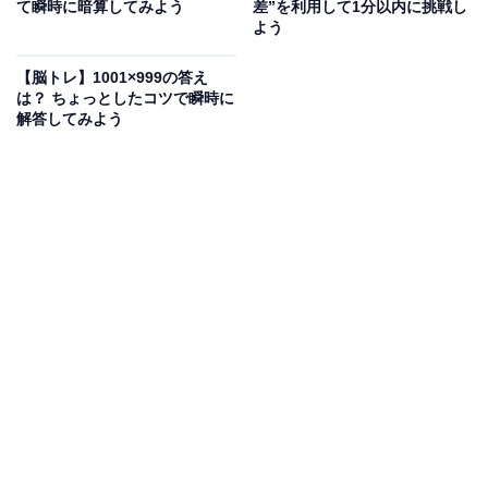
て瞬時に暗算してみよう
差”を利用して1分以内に挑戦し
よう
【脳トレ】1001×999の答え
は？ ちょっとしたコツで瞬時に
解答してみよう
こちらもおすすめ
【算数クイズ】「99×99」を3秒で暗算!? 知って
いれば超簡単な「あの公式」とは？