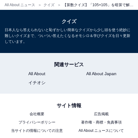
All About ニュース
クイズ
【算数クイズ】「105×105」を暗算で解くコツは？ 公式を使えば一瞬！ 1分以内で挑戦しよう
クイズ
日本人なら答えられないと恥ずかしい簡単なクイズから少し頭を使う絶妙に
難しいクイズまで、ついつい答えたくなるオモシロ＆学びクイズを日々更新
しています。
関連サービス
All About
All About Japan
イチオシ
サイト情報
会社概要
広告掲載
プライバシーポリシー
著作権・商標・免責事項
当サイトの情報についての注意
All About ニュースについて