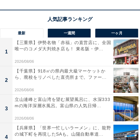
1
2
最新
一週間
一ヶ月
【三重県】伊勢名物「赤福」の直営店に、全国
唯一のコメダ大判焼き店も！ 東名阪・伊...
1
2026/08/06
【千葉県】918㎡の県内最大級マーケットか
ら、廃校をリノベした直売所まで。ファー...
2
2026/08/06
立山連峰と富山湾を望む展望風呂に、水深333
mの海洋深層水風呂。富山県の人気日帰...
3
2026/08/06
【兵庫県】「世界一忙しいラーメン」に、龍野
の城下町を再現したSAも。山陽自動車道...
4