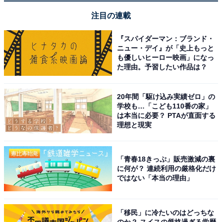
注目の連載
『スパイダーマン：ブランド・
ニュー・デイ』が「史上もっと
も優しいヒーロー映画」になっ
た理由。予習したい作品は？
20年間「駆け込み実績ゼロ」の
学校も…「こども110番の家」
は本当に必要？ PTAが直面する
理想と現実
「青春18きっぷ」販売激減の裏
に何が？ 連続利用の厳格化だけ
ではない「本当の理由」
「移民」に冷たいのはどっちな
のか？ スイスの厳格過ぎる学歴