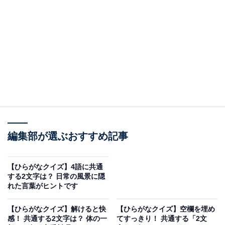
□に共通するひらがなは？
次の言葉に共通して入るひらがなを考えてみましょう。
□□うま
□□さき
ひざ□□
□□ね
編集部が選ぶおすすめ記事
ヒント：ギリシャの首都の名前は……？
【ひらがなクイズ】4語に共通
する2文字は？ 日常の風景に隠
次ページ
正解を見る
れた言葉がヒントです
【ひらがなクイズ】解けると快
【ひらがなクイズ】空欄を埋め
感！ 共通する2文字は？ 体の一
てすっきり！ 共通する「2文