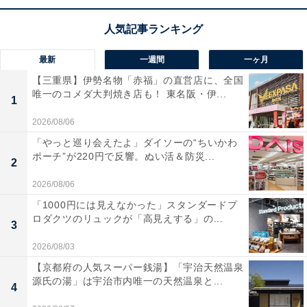
最新
一週間
一ヶ月
1
2
【三重県】伊勢名物「赤福」の直営店に、全国
唯一のコメダ大判焼き店も！ 東名阪・伊...
1
2026/08/06
「やっと巡り会えたよ」ダイソーの“ちいかわ
ポーチ”が220円で反響。ぬい活＆防災...
2
2026/08/06
「1000円には見えなかった」スタンダードプ
ロダクツのリュックが「高見えする」の...
3
2026/08/03
【京都府の人気スーパー銭湯】「宇治天然温泉
源氏の湯」は宇治市内唯一の天然温泉と...
4