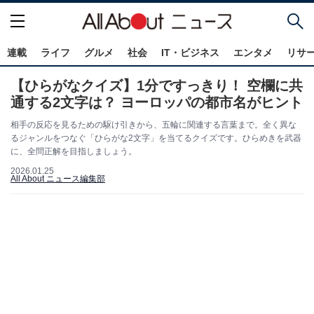
連載
ライフ
グルメ
社会
IT・ビジネス
エンタメ
リサ
【ひらがなクイズ】1分ですっきり！ 空欄に共
通する2文字は？ ヨーロッパの都市名がヒント
相手の反応を見るための駆け引きから、五輪に関連する言葉まで。全く異な
るジャンルをつなぐ「ひらがな2文字」を当てるクイズです。ひらめきを武器
に、全問正解を目指しましょう。
2026.01.25
All About ニュース編集部