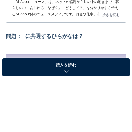
「All About ニュース」は、ネットの話題から世の中の動きまで、暮
らしの中にあふれる「なぜ？」「どうして？」を分かりやすく伝え
るAll About発のニュースメディアです。お金や仕事、恋愛、ITに関
...続きを読む
する疑問に対して専門家が分かりやすく回答するほか、エンタメ情
報やSNSで話題のトピックスを紹介しています。
問題：□に共通するひらがなは？
続きを読む