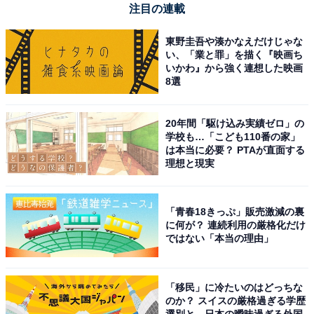
注目の連載
東野圭吾や湊かなえだけじゃな
い、「業と罪」を描く『映画ち
いかわ』から強く連想した映画
8選
20年間「駆け込み実績ゼロ」の
学校も…「こども110番の家」
は本当に必要？ PTAが直面する
理想と現実
「青春18きっぷ」販売激減の裏
に何が？ 連続利用の厳格化だけ
ではない「本当の理由」
「移民」に冷たいのはどっちな
のか？ スイスの厳格過ぎる学歴
選別と、日本の曖昧過ぎる外国