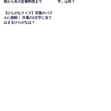
部から冬の定番料理まで
字」は何？
【ひらがなクイズ】言葉のパズ
ルに挑戦！ 共通の2文字に当て
はまるひらがなは？
こちらもおすすめ
【ひらがなクイズ】4つの言葉の空欄に「共通す
る2文字」を埋めて！ 1分以内で挑戦しよう