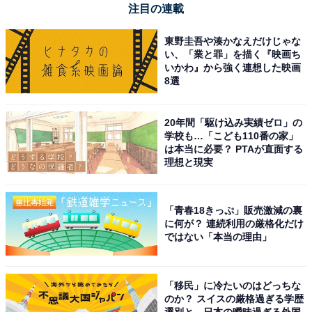
注目の連載
東野圭吾や湊かなえだけじゃな
い、「業と罪」を描く『映画ち
いかわ』から強く連想した映画
8選
20年間「駆け込み実績ゼロ」の
学校も…「こども110番の家」
は本当に必要？ PTAが直面する
理想と現実
「青春18きっぷ」販売激減の裏
に何が？ 連続利用の厳格化だけ
ではない「本当の理由」
「移民」に冷たいのはどっちな
のか？ スイスの厳格過ぎる学歴
選別と、日本の曖昧過ぎる外国