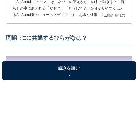
「All About ニュース」は、ネットの話題から世の中の動きまで、暮
らしの中にあふれる「なぜ？」「どうして？」を分かりやすく伝え
るAll About発のニュースメディアです。お金や仕事、恋愛、ITに関
...続きを読む
する疑問に対して専門家が分かりやすく回答するほか、エンタメ情
報やSNSで話題のトピックスを紹介しています。
問題：□に共通するひらがなは？
続きを読む