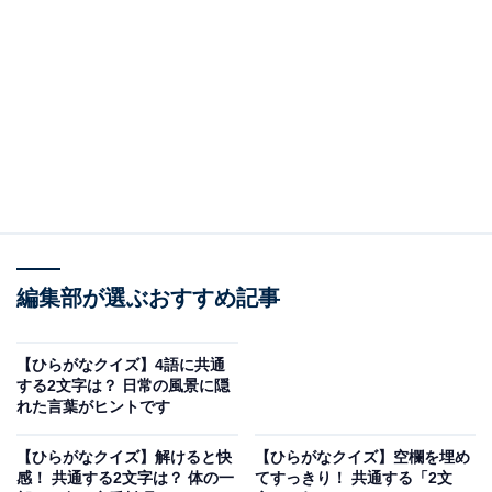
□に共通するひらがなは？
次の言葉に共通して入るひらがなを考えてみましょう。
□□うま
□□さき
ひざ□□
□□ね
編集部が選ぶおすすめ記事
ヒント：ギリシャの首都の名前は……？
【ひらがなクイズ】4語に共通
する2文字は？ 日常の風景に隠
次ページ
正解を見る
れた言葉がヒントです
【ひらがなクイズ】解けると快
【ひらがなクイズ】空欄を埋め
感！ 共通する2文字は？ 体の一
てすっきり！ 共通する「2文