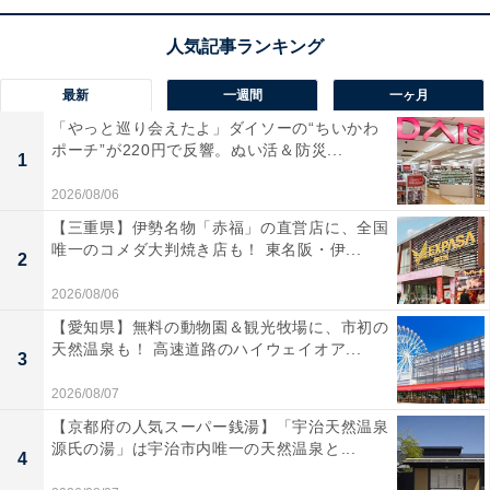
最新
一週間
一ヶ月
1
2
「やっと巡り会えたよ」ダイソーの“ちいかわ
ポーチ”が220円で反響。ぬい活＆防災...
1
2026/08/06
【三重県】伊勢名物「赤福」の直営店に、全国
唯一のコメダ大判焼き店も！ 東名阪・伊...
2
2026/08/06
【愛知県】無料の動物園＆観光牧場に、市初の
天然温泉も！ 高速道路のハイウェイオア...
3
2026/08/07
【京都府の人気スーパー銭湯】「宇治天然温泉
源氏の湯」は宇治市内唯一の天然温泉と...
4