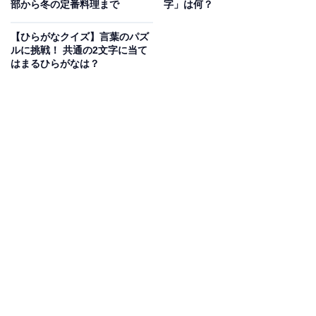
部から冬の定番料理まで
字」は何？
【ひらがなクイズ】言葉のパズ
ルに挑戦！ 共通の2文字に当て
はまるひらがなは？
こちらもおすすめ
【ひらがなクイズ】4つの言葉の空欄に「共通す
る2文字」を埋めて！ 1分以内で挑戦しよう