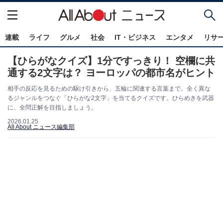
連載
ライフ
グルメ
社会
IT・ビジネス
エンタメ
リサ
【ひらがなクイズ】1分ですっきり！ 空欄に共
通する2文字は？ ヨーロッパの都市名がヒント
相手の反応を見るための駆け引きから、五輪に関連する言葉まで。全く異な
るジャンルをつなぐ「ひらがな2文字」を当てるクイズです。ひらめきを武器
に、全問正解を目指しましょう。
2026.01.25
All About ニュース編集部