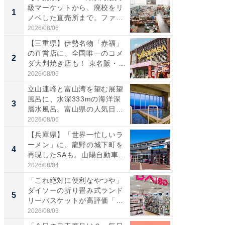
級マーケットから、廃校をリ
ーメン
1
1
ノベした直売所まで。ファ
再現した
ー...
道...
2026/08/06
2026/08/0
【三重県】伊勢名物「赤福」
【三重
の直営店に、全国唯一のコメ
「鈴鹿天
2
2
ダ大判焼き店も！ 東名阪・
は100
伊...
2026/08/06
2026/08/0
立山連峰と富山湾を望む展望
ステラ
風呂に、水深333mの海洋深
詰め放題
3
3
層水風呂。富山県の人気日
00円で「
帰...
2026/08/06
2026/08/0
【兵庫県】「世界一忙しいラ
「ミニオ
ーメン」に、龍野の城下町を
ッグ！ 
4
4
再現したSAも。山陽自動車
ど、夏限
道...
2026/08/04
2026/08/0
「これ絶対に便利なやつや」
【埼玉
ダイソーの折り畳み式ランド
「行田天
5
5
リーバスケットが高評価「使
は和の
わ...
が...
2026/08/03
2026/08/0