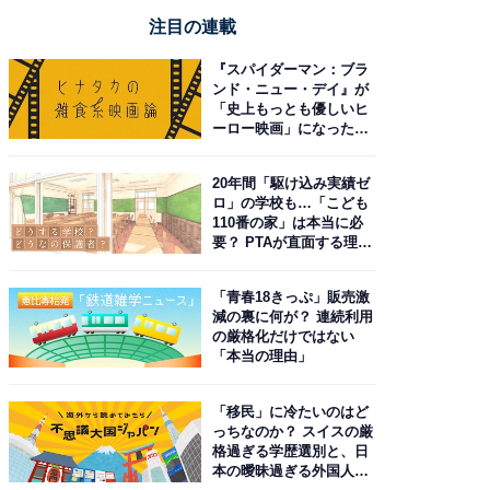
注目の連載
『スパイダーマン：ブラ
ンド・ニュー・デイ』が
「史上もっとも優しいヒ
ーロー映画」になった理
由。予習したい作品は？
20年間「駆け込み実績ゼ
ロ」の学校も…「こども
110番の家」は本当に必
要？ PTAが直面する理想
と現実
「青春18きっぷ」販売激
減の裏に何が？ 連続利用
の厳格化だけではない
「本当の理由」
「移民」に冷たいのはど
っちなのか？ スイスの厳
格過ぎる学歴選別と、日
本の曖昧過ぎる外国人政