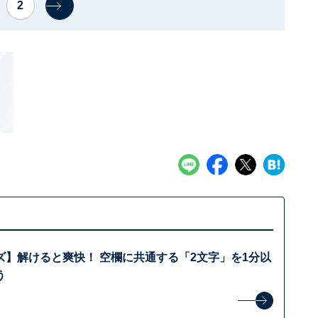
2
ズ】解けると爽快！ 空欄に共通する「2文字」を1分以
う