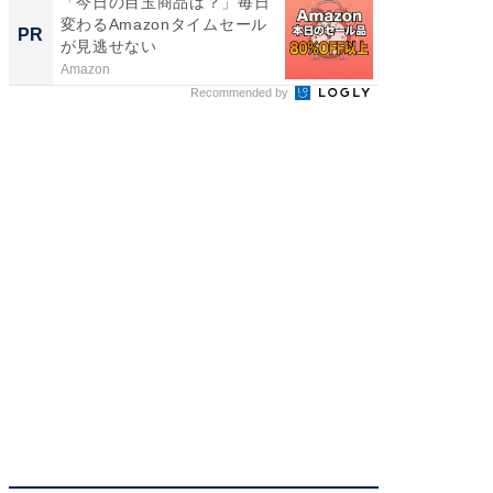
「今日の目玉商品は？」毎日
【銀座】
変わるAmazonタイムセール
の贅沢
PR
PR
が見逃せない
Amazon
ReFa GIN
Recommended by