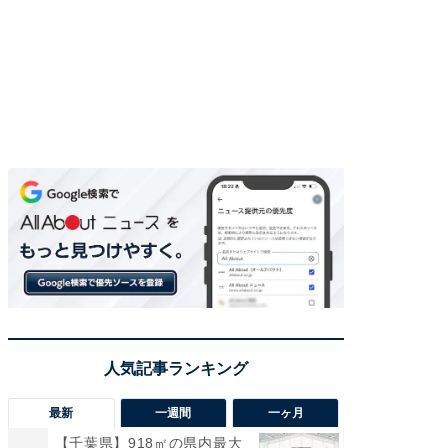
最新
一週間
一ヶ月
【千葉県】918㎡の県内最大
【兵庫