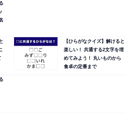
る
ッ
名
と
【ひらがなクイズ】解けると
に
楽しい！ 共通する2文字を埋
て
めてみよう！ 丸いものから
食卓の定番まで
る