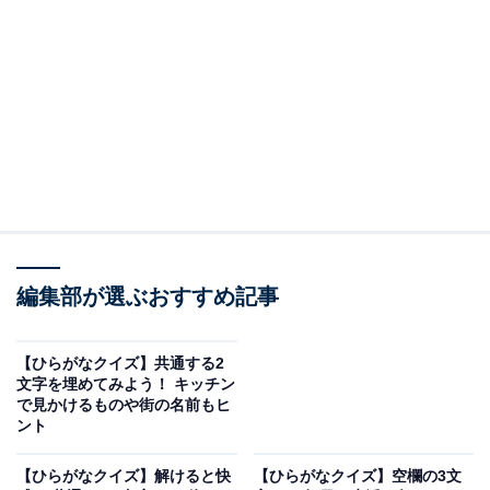
□に共通するひらがなは？
次の言葉に共通して入るひらがなを考えてみましょう。
□□もり
□□にさい
へ□□いる
あじ□□うじゃ
編集部が選ぶおすすめ記事
ヒント：頭に使う美容アイテムが隠れています！
【ひらがなクイズ】共通する2
関連記事
文字を埋めてみよう！ キッチン
で見かけるものや街の名前もヒ
【ひらがなクイズ】解けると楽しい！ 共通する2文字を
ント
埋めてみよう！ 丸いものから食卓の定番まで
【ひらがなクイズ】解けると快
【ひらがなクイズ】空欄の3文