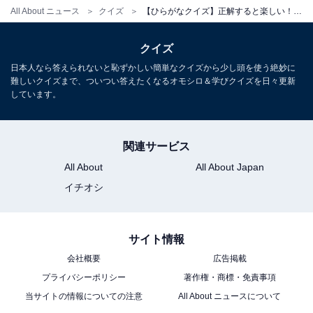
All About ニュース
クイズ
【ひらがなクイズ】正解すると楽しい！ 空欄に共通して入る2文字を埋めよう
クイズ
日本人なら答えられないと恥ずかしい簡単なクイズから少し頭を使う絶妙に
難しいクイズまで、ついつい答えたくなるオモシロ＆学びクイズを日々更新
しています。
関連サービス
All About
All About Japan
イチオシ
サイト情報
会社概要
広告掲載
プライバシーポリシー
著作権・商標・免責事項
当サイトの情報についての注意
All About ニュースについて