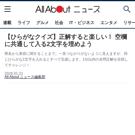
連載
ライフ
グルメ
社会
IT・ビジネス
エンタメ
リサ
【ひらがなクイズ】正解すると楽しい！ 空欄
に共通して入る2文字を埋めよう
県名から美容に関することまで。一見つながりがないように見えますが、同
じひらがな2文字を入れるとすべて完成します。1分以内の全問正解を目指し
てチャレンジ！
2026.01.21
All About ニュース編集部