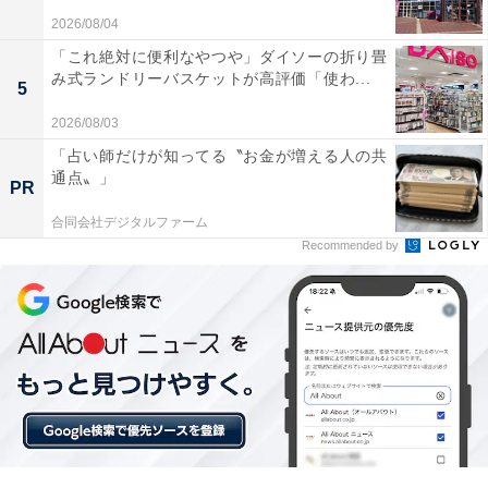
2026/08/04
「これ絶対に便利なやつや」ダイソーの折り畳
み式ランドリーバスケットが高評価「使わ...
5
2026/08/03
「占い師だけが知ってる〝お金が増える人の共
通点〟」
PR
合同会社デジタルファーム
Recommended by
【ひらがなクイズ】解けると爽快！ 空欄に共通する「2
文字」を1分以内で埋めてみよう