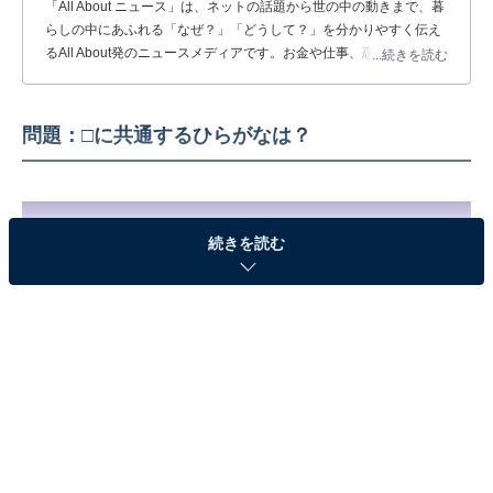
「All About ニュース」は、ネットの話題から世の中の動きまで、暮
らしの中にあふれる「なぜ？」「どうして？」を分かりやすく伝え
るAll About発のニュースメディアです。お金や仕事、恋愛、ITに関
...続きを読む
する疑問に対して専門家が分かりやすく回答するほか、エンタメ情
報やSNSで話題のトピックスを紹介しています。
問題：□に共通するひらがなは？
続きを読む