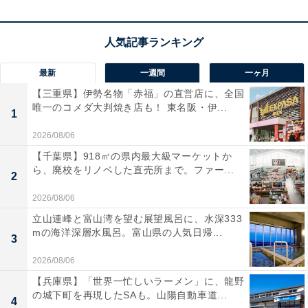
最新
一週間
一ヶ月
【三重県】伊勢名物「赤福」の直営店に、全国
唯一のコメダ大判焼き店も！ 東名阪・伊...
1
2026/08/06
【千葉県】918㎡の県内最大級マーケットか
ら、廃校をリノベした直売所まで。ファー...
2
2026/08/06
【ひらがなクイズ】共通する2文字を埋めてみよう！ キ
立山連峰と富山湾を望む展望風呂に、水深333
ッチンで見かけるものや街の名前もヒント
mの海洋深層水風呂。富山県の人気日帰...
3
2026/08/06
【兵庫県】「世界一忙しいラーメン」に、龍野
の城下町を再現したSAも。山陽自動車道...
4