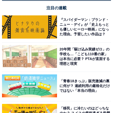
注目の連載
『スパイダーマン：ブランド・
ニュー・デイ』が「史上もっと
も優しいヒーロー映画」になっ
た理由。予習したい作品は？
20年間「駆け込み実績ゼロ」の
学校も…「こども110番の家」
は本当に必要？ PTAが直面する
次ページ
正解を見る
理想と現実
「青春18きっぷ」販売激減の裏
に何が？ 連続利用の厳格化だけ
ではない「本当の理由」
「移民」に冷たいのはどっちな
のか？ スイスの厳格過ぎる学歴