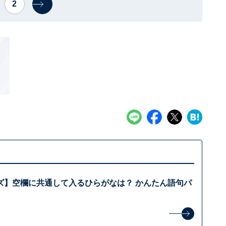
2
ズ】空欄に共通して入るひらがなは？ かんたん語句パ