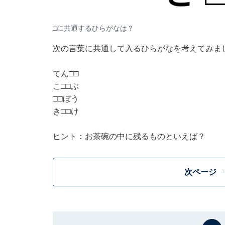
□に共通するひらがなは？
次の言葉に共通して入るひらがなを考えてみま
てん□□
こ□□ぶ
□□ぼう
き□□け
ヒント：お茶碗の中に残るものといえば？
次ページ