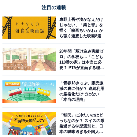
注目の連載
東野圭吾や湊かなえだけ
じゃない、「業と罪」を
描く『映画ちいかわ』か
ら強く連想した映画8選
20年間「駆け込み実績ゼ
ロ」の学校も…「こども
110番の家」は本当に必
要？ PTAが直面する理想
と現実
「青春18きっぷ」販売激
減の裏に何が？ 連続利用
の厳格化だけではない
「本当の理由」
「移民」に冷たいのはど
っちなのか？ スイスの厳
格過ぎる学歴選別と、日
本の曖昧過ぎる外国人政