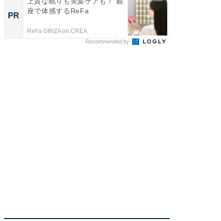
上質な眠りも美髪ケアも！ 銀
特別な名
座で体感するReFa
で選ぶR
PR
PR
ReFa GINZA on CREA
ReFa GIN
Recommended by