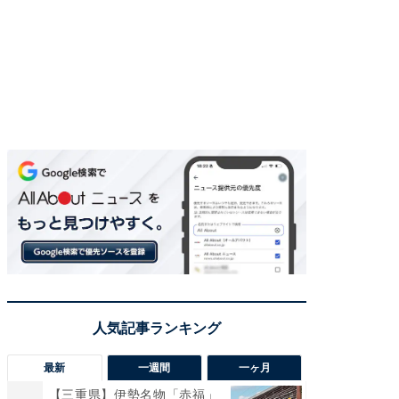
最新
一週間
一ヶ月
【三重県】伊勢名物「赤福」
【兵庫