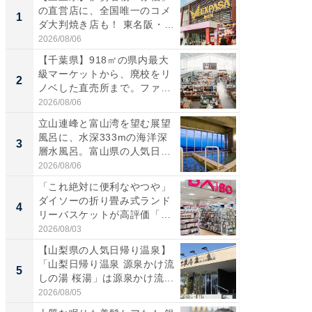
の直営店に、全国唯一のコメ
ーメン
1
1
ダ大判焼き店も！ 東名阪・
再現した
伊...
道...
2026/08/06
2026/08/0
【千葉県】918㎡の県内最大
【三重
級マーケットから、廃校をリ
「鈴鹿天
2
2
ノベした直売所まで。ファ
は100
ー...
2026/08/06
2026/08/0
立山連峰と富山湾を望む展望
ステラ
風呂に、水深333mの海洋深
詰め放題
3
3
層水風呂。富山県の人気日
00円で「
帰...
2026/08/06
2026/08/0
「これ絶対に便利なやつや」
「ミニオ
ダイソーの折り畳み式ランド
ッグ！ 
4
4
リーバスケットが高評価「使
ど、夏限
わ...
2026/08/03
2026/08/0
【山梨県の人気日帰り温泉】
【埼玉
「山梨日帰り温泉 源泉かけ流
「行田天
5
5
しの湯 桜湯」は源泉かけ流...
は和の
が...
2026/08/05
2026/08/0