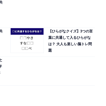
共
共
【ひらがなクイズ】3つの言
葉に共通して入るひらがな
は？ 大人も楽しい脳トレ問
題
と
字
さ