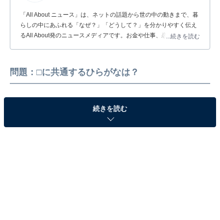
「All About ニュース」は、ネットの話題から世の中の動きまで、暮
らしの中にあふれる「なぜ？」「どうして？」を分かりやすく伝え
るAll About発のニュースメディアです。お金や仕事、恋愛、ITに関
...続きを読む
する疑問に対して専門家が分かりやすく回答するほか、エンタメ情
報やSNSで話題のトピックスを紹介しています。
問題：□に共通するひらがなは？
続きを読む