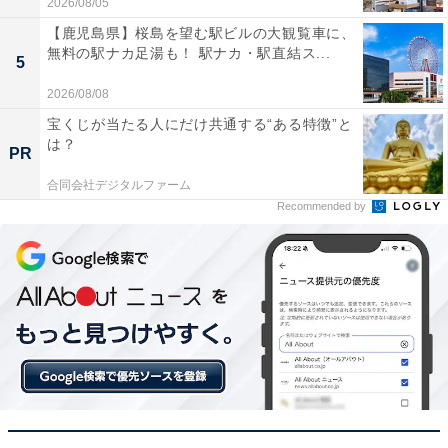
2026/08/05
【鹿児島県】桜島を望む駅ビルの大観覧車に、
無料の駅ナカ足湯も！ 駅ナカ・駅直結ス...
5
2026/08/08
宝くじが当たる人にだけ共通する“ある特徴”と
は？
PR
合同会社デジタルファーム
Recommended by