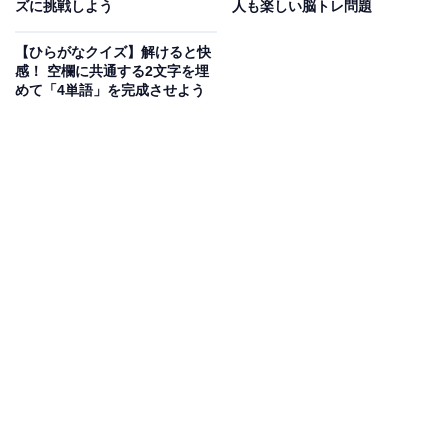
ズに挑戦しよう
人も楽しい脳トレ問題
【ひらがなクイズ】解けると快
感！ 空欄に共通する2文字を埋
めて「4単語」を完成させよう
こちらもおすすめ
【ひらがなクイズ】空欄に共通して入るひらが
なは？ かんたん語句パズルに挑戦！