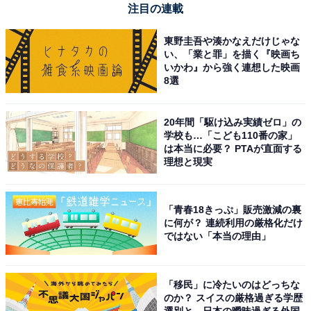
注目の連載
東野圭吾や湊かなえだけじゃな
い、「業と罪」を描く『映画ち
いかわ』から強く連想した映画
8選
20年間「駆け込み実績ゼロ」の
学校も…「こども110番の家」
は本当に必要？ PTAが直面する
理想と現実
「青春18きっぷ」販売激減の裏
に何が？ 連続利用の厳格化だけ
ではない「本当の理由」
「移民」に冷たいのはどっちな
のか？ スイスの厳格過ぎる学歴
選別と、日本の曖昧過ぎる外国