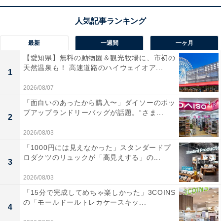
最新
一週間
一ヶ月
【愛知県】無料の動物園＆観光牧場に、市初の
1
2
天然温泉も！ 高速道路のハイウェイオア...
1
2026/08/07
「面白いのあったから購入〜」ダイソーのポッ
プアップランドリーバッグが話題。“さま...
2
2026/08/03
「1000円には見えなかった」スタンダードプ
ロダクツのリュックが「高見えする」の...
3
2026/08/03
「15分で完成してめちゃ楽しかった」3COINS
の「モールドールトレカケースキッ...
4