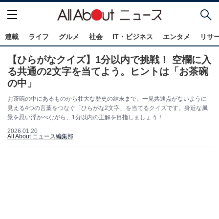
連載
ライフ
グルメ
社会
IT・ビジネス
エンタメ
リサ
【ひらがなクイズ】1分以内で挑戦！ 空欄に入
る共通の2文字を当てよう。ヒントは「お茶碗
の中」
お茶碗の中にあるものから壮大な歴史の結末まで。一見共通点がないように
見える4つの言葉をつなぐ「ひらがな2文字」を当てるクイズです。身近な風
景を思い浮かべながら、1分以内の正解を目指しましょう！
2026.01.20
All About ニュース編集部