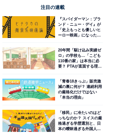
注目の連載
『スパイダーマン：ブラ
ンド・ニュー・デイ』が
「史上もっとも優しいヒ
ーロー映画」になった理
由。予習したい作品は？
20年間「駆け込み実績ゼ
ロ」の学校も…「こども
110番の家」は本当に必
要？ PTAが直面する理想
と現実
「青春18きっぷ」販売激
減の裏に何が？ 連続利用
の厳格化だけではない
「本当の理由」
「移民」に冷たいのはど
っちなのか？ スイスの厳
格過ぎる学歴選別と、日
本の曖昧過ぎる外国人政