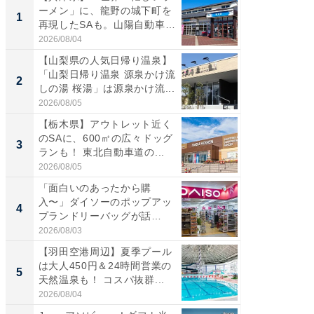
ーメン」に、龍野の城下町を
る〜」3
1
1
再現したSAも。山陽自動車
バー」
道...
好...
2026/08/04
2026/07/3
【山梨県の人気日帰り温泉】
【三重
「山梨日帰り温泉 源泉かけ流
「鈴鹿天
2
2
しの湯 桜湯」は源泉かけ流...
は100
2026/08/05
2026/08/0
【栃木県】アウトレット近く
「ミニオ
のSAに、600㎡の広々ドッグ
ッグ！ 
3
3
ランも！ 東北自動車道の...
ど、夏限
2026/08/05
2026/08/0
「面白いのあったから購
ステラ
入〜」ダイソーのポップアッ
詰め放題
4
4
プランドリーバッグが話
00円で「
題。“さま...
2026/08/03
2026/08/0
【羽田空港周辺】夏季プール
【埼玉
は大人450円＆24時間営業の
「行田天
5
5
天然温泉も！ コスパ抜群...
は和の
が...
2026/08/04
2026/08/0