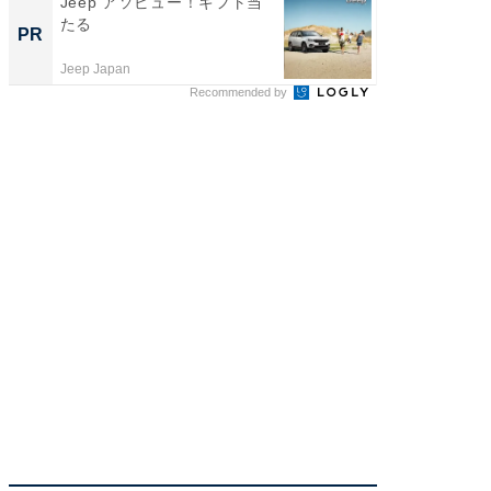
Jeep アソビュー！ギフト当
全国の
たる
付きの
PR
PR
Jeep Japan
COCO VIL
Recommended by