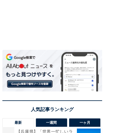
最新
一週間
一ヶ月
【兵庫県】「世界一忙しいラ
「気に