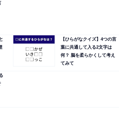
言
と
【ひらがなクイズ】4つの言
埋
葉に共通して入る2文字は
何？ 脳を柔らかくして考え
てみて
る
そ