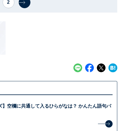
2
ズ】空欄に共通して入るひらがなは？ かんたん語句パ