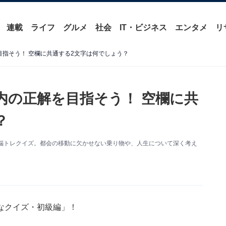
連載
ライフ
グルメ
社会
IT・ビジネス
エンタメ
リ
目指そう！ 空欄に共通する2文字は何でしょう？
内の正解を目指そう！ 空欄に共
？
脳トレクイズ。都会の移動に欠かせない乗り物や、人生について深く考え
なクイズ・初級編」！