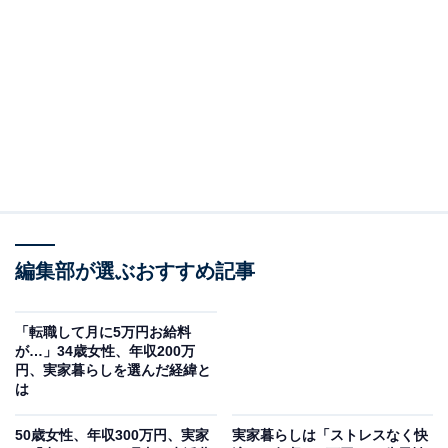
事も担当。All AboutおよびAll About NEWSでのライター歴は5年。
...続きを読む
回答者のプロフィール＆実家の状況
回答者本人：37歳女性
職業：無職（家事手伝い、祖母の介護補助）
在住：神奈川県横須賀市
家族構成：祖母、叔父、自分
世帯年収：祖母の年金約200万円
編集部が選ぶおすすめ記事
実家の間取り：1軒家3LDK
「転職して月に5万円お給料
が…」34歳女性、年収200万
円、実家暮らしを選んだ経緯と
は
50歳女性、年収300万円、実家
実家暮らしは「ストレスなく快