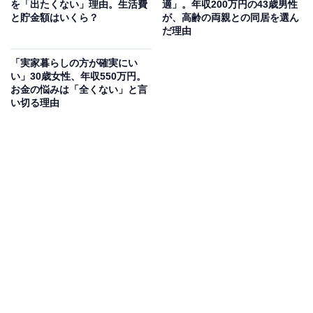
を「出たくない」理由。生活費
適」。年収200万円の43歳男性
と貯金額はいくら？
が、高齢の両親との同居を選ん
だ理由
「実家暮らしの方が確実にい
い」30歳女性、年収550万円。
お金の悩みは「全くない」と言
い切る理由
毎月の生活費や貯金額は？
実家に入れている生活費：なし
交際費：なし（外出が許可されないため発生しない）
毎月のお小遣い：なし
毎月の貯金額：なし
貯金総額：40万円
総務省統計局が発表した「家計調査報告 家計収支編