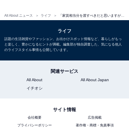
All About ニュース
ライフ
「家賃相当分を渡すべきだと思いますが」家事手伝いの37歳女性、貯金40万円。実家暮らしに至った経緯は
ライフ
話題の生活雑貨やファッション、お出かけスポット情報など、暮らしがもっ
と楽しく、豊かになるヒントが満載。編集部が独自調査した、気になる他人
のライフスタイル事情も公開しています。
関連サービス
こちらもおすすめ
All About
All About Japan
「お金に関する悩みはない」48歳アルバイト男
性、年収300万円。両親との実家暮らしは「親
イチオシ
への恩返し」
サイト情報
会社概要
広告掲載
プライバシーポリシー
著作権・商標・免責事項