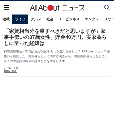
連載
ライフ
グルメ
社会
IT・ビジネス
エンタメ
リサ
「家賃相当分を渡すべきだと思いますが」家
事手伝いの37歳女性、貯金40万円。実家暮ら
しに至った経緯は
神奈川県在住・37歳女性が実家暮らしを選ぶ理由とは？ All About ニュース編
集部が実施した「実家暮らし」に関する調査から、現在実家暮らしをしてい
る人の生活費や将来の計画などを紹介します。
2026.01.08
福島 ゆき