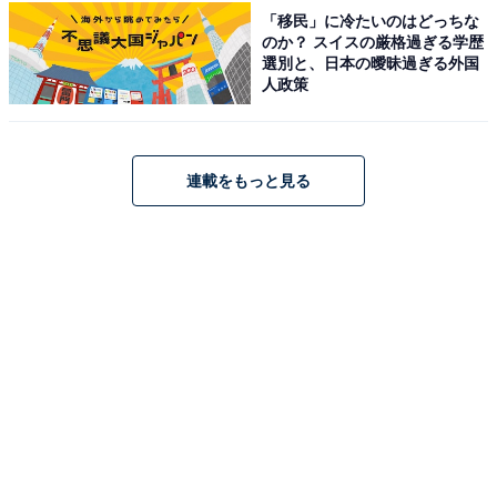
すために、すぐにでも実家を出たいと苦悩している様子
「移民」に冷たいのはどっちな
のか？ スイスの厳格過ぎる学歴
がうかがえました。
選別と、日本の曖昧過ぎる外国
人政策
※回答者のコメントは原文ママです
※エピソードは投稿者の当時のものです。現在とはサー
ビスや金額などの情報が異なることがございます
連載をもっと見る
※投稿エピソードのため、内容の正確性を保証するもの
ではございません
1人暮らしの1カ月あたりの平均生
次ページ
活費を見る