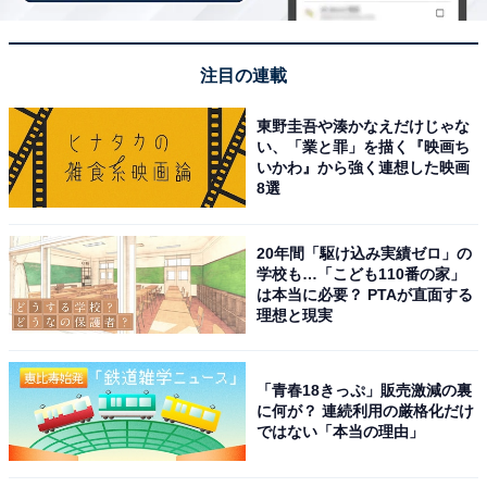
実家暮らしで苦労していることを尋ねると、「コロナ禍
注目の連載
による過剰なまでのウイルスへの意識が強い人間がいる
せいで、外出はおろか仕事にも行けず友人に会うことも
東野圭吾や湊かなえだけじゃな
出来ず、縛られた生活を強いられているため精神の病を
い、「業と罪」を描く『映画ち
いかわ』から強く連想した映画
患ってしまい通院しています。苦労というとそれが主で
8選
す」と話しました。
20年間「駆け込み実績ゼロ」の
お金に関する悩みでは、「本来であれば家賃相当分を渡
学校も…「こども110番の家」
すべきだと思いますが、仕事をしていた時は奨学金の返
は本当に必要？ PTAが直面する
理想と現実
済を優先し家へは入れなくて良いと言われていたので特
に悩みはありませんでした。しかし、今は仕事が出来な
いため収入がなく悩んでいます」と教えてくれました。
「青春18きっぷ」販売激減の裏
に何が？ 連続利用の厳格化だけ
ではない「本当の理由」
新型コロナウイルスの流行により生活が一変してしまっ
たという回答者。収入も自由もない今の状況から抜け出