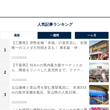
（2024年）」によると、35〜59歳女性の1カ月の平均消
費支出は18万7円です。そのうち、住居費の平均は2万
6543円ですが、家賃などは地域や条件によって差が出て
くるので、住居費を除いた15万3464円が回答者の属性に
近い平均生活費ということになります。
最新
一週間
一ヶ月
【三重県】伊勢名物「赤福」の直営店に、全国
唯一のコメダ大判焼き店も！ 東名阪・伊...
1
2026/08/06
【千葉県】918㎡の県内最大級マーケットか
ら、廃校をリノベした直売所まで。ファー...
2
2026/08/06
立山連峰と富山湾を望む展望風呂に、水深333
mの海洋深層水風呂。富山県の人気日帰...
3
2026/08/06
「これ絶対に便利なやつや」ダイソーの折り畳