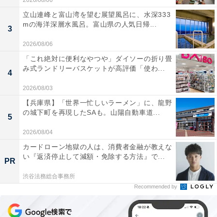
2026/08/06
立山連峰と富山湾を望む展望風呂に、水深333
mの海洋深層水風呂。富山県の人気日帰...
3
2026/08/06
「これ絶対に便利なやつや」ダイソーの折り畳
み式ランドリーバスケットが高評価「使わ...
4
2026/08/03
【兵庫県】「世界一忙しいラーメン」に、龍野
の城下町を再現したSAも。山陽自動車道...
5
2026/08/04
カードローン地獄の人は、消費者金融が教えな
い『返済停止して減額・免除する方法』で...
PR
渋谷法務総合事務所
Recommended by