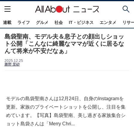
連載
ライフ
グルメ
社会
IT・ビジネス
エンタメ
リサ
島袋聖南、モデル夫＆息子との顔出しショッ
ト公開「こんなに綺麗なママが近くに居るな
んて将来が不安だなぁ」
2025.12.25
勝野 里砂
モデルの島袋聖南さんは12月24日、自身のInstagramを
更新。家族のプライベートショットを公開し、注目を集
めています。【写真】島袋聖南、美し過ぎる家族集合シ
ョット島袋さんは「Merry Chri...