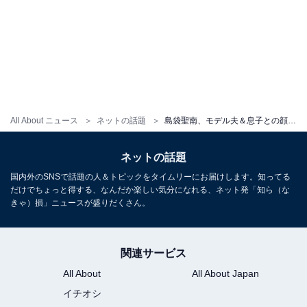
All About ニュース
ネットの話題
島袋聖南、モデル夫＆息子との顔出しショット公開「こんなに綺麗なママが近くに居るなんて将来が不安だなぁ」
ネットの話題
国内外のSNSで話題の人＆トピックをタイムリーにお届けします。知ってる
だけでちょっと得する、なんだか楽しい気分になれる、ネット発「知ら（な
きゃ）損」ニュースが盛りだくさん。
関連サービス
All About
All About Japan
イチオシ