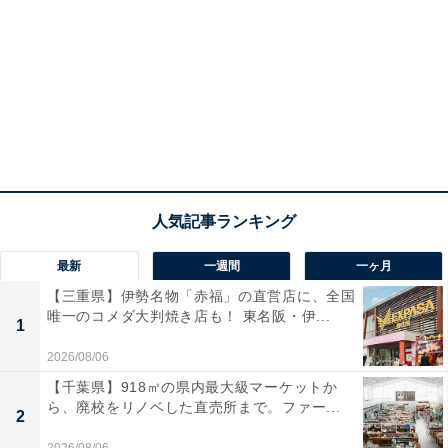
最新
一週間
一ヶ月
【三重県】伊勢名物「赤福」の直営店に、全国
唯一のコメダ大判焼き店も！ 東名阪・伊...
1
2026/08/06
【千葉県】918㎡の県内最大級マーケットか
ら、廃校をリノベした直売所まで。ファー...
2