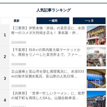
1
2
最新
一週間
一ヶ月
【三重県】伊勢名物「赤福」の直営店に、全国
唯一のコメダ大判焼き店も！ 東名阪・伊...
1
2026/08/06
【千葉県】918㎡の県内最大級マーケットか
ら、廃校をリノベした直売所まで。ファー...
2
2026/08/06
立山連峰と富山湾を望む展望風呂に、水深333
mの海洋深層水風呂。富山県の人気日帰...
3
2026/08/06
【兵庫県】「世界一忙しいラーメン」に、龍野
の城下町を再現したSAも。山陽自動車道...
4