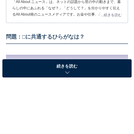
「All About ニュース」は、ネットの話題から世の中の動きまで、暮
らしの中にあふれる「なぜ？」「どうして？」を分かりやすく伝え
るAll About発のニュースメディアです。お金や仕事、恋愛、ITに関
...続きを読む
する疑問に対して専門家が分かりやすく回答するほか、エンタメ情
報やSNSで話題のトピックスを紹介しています。
問題：□に共通するひらがなは？
続きを読む