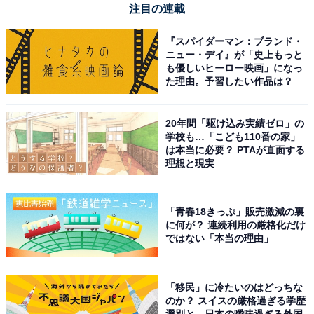
注目の連載
『スパイダーマン：ブランド・
ニュー・デイ』が「史上もっと
も優しいヒーロー映画」になっ
た理由。予習したい作品は？
20年間「駆け込み実績ゼロ」の
学校も…「こども110番の家」
は本当に必要？ PTAが直面する
理想と現実
「青春18きっぷ」販売激減の裏
に何が？ 連続利用の厳格化だけ
ではない「本当の理由」
「移民」に冷たいのはどっちな
のか？ スイスの厳格過ぎる学歴
選別と、日本の曖昧過ぎる外国