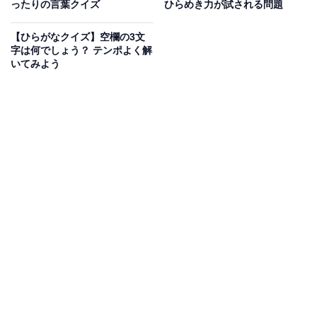
ったりの言葉クイズ
ひらめき力が試される問題
【ひらがなクイズ】空欄の3文
字は何でしょう？ テンポよく解
いてみよう
こちらもおすすめ
【ひらがなクイズ】解けるとすっきり！ 空欄を
埋めて言葉を完成させてみよう