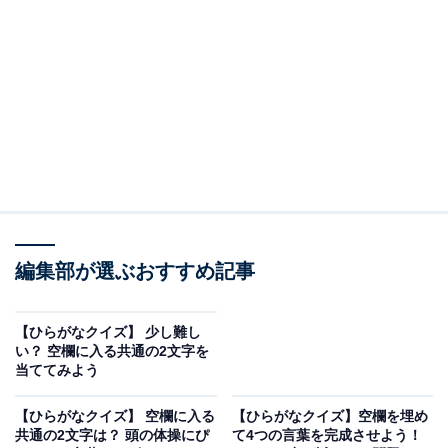
□に共通するひらがなは？
次の言葉に共通して入るひらがなを考えてみましょう。
□□りょう
げん□□
□□げん
□□こ
編集部が選ぶおすすめ記事
次ページ
正解を見る
【ひらがなクイズ】 少し難し
い？ 空欄に入る共通の2文字を
当ててみよう
【ひらがなクイズ】 空欄に入る
【ひらがなクイズ】空欄を埋め
共通の2文字は？ 頭の体操にぴ
て4つの言葉を完成させよう！