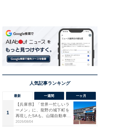
最新
一週間
一ヶ月
【兵庫県】「世界一忙しいラ
「気に
ーメン」に、龍野の城下町を
る〜」3
1
1
再現したSAも。山陽自動車
バー」
道...
好...
2026/08/04
2026/07/3