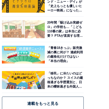
ンド・ニュー・デイ』が
「史上もっとも優しいヒ
ーロー映画」になった理
由。予習したい作品は？
20年間「駆け込み実績ゼ
ロ」の学校も…「こども
110番の家」は本当に必
要？ PTAが直面する理想
と現実
「青春18きっぷ」販売激
減の裏に何が？ 連続利用
の厳格化だけではない
「本当の理由」
「移民」に冷たいのはど
っちなのか？ スイスの厳
格過ぎる学歴選別と、日
本の曖昧過ぎる外国人政
策
連載をもっと見る