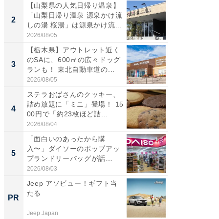
【山梨県の人気日帰り温泉】
【三重
「山梨日帰り温泉 源泉かけ流
「鈴鹿天
2
2
しの湯 桜湯」は源泉かけ流...
は100
2026/08/05
2026/08/0
【栃木県】アウトレット近く
「ミニオ
のSAに、600㎡の広々ドッグ
ッグ！ 
3
3
ランも！ 東北自動車道の...
ど、夏限
2026/08/05
2026/08/0
ステラおばさんのクッキー、
ステラ
詰め放題に「ミニ」登場！ 15
詰め放題
4
4
00円で「約23枚ほど詰...
00円で「
2026/08/04
2026/08/0
「面白いのあったから購
【埼玉
入〜」ダイソーのポップアッ
「行田天
5
5
プランドリーバッグが話
は和の
題。“さま...
が...
2026/08/03
2026/08/0
Jeep アソビュー！ギフト当
【銀座】
たる
の贅沢
PR
PR
Jeep Japan
ReFa GIN