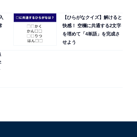
入
【ひらがなクイズ】解けると
常
快感！ 空欄に共通する2文字
を埋めて「4単語」を完成さ
せよう
単
字