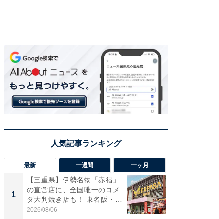
最新
一週間
一ヶ月
【三重県】伊勢名物「赤福」
【兵庫
の直営店に、全国唯一のコメ
ーメン
1
1
ダ大判焼き店も！ 東名阪・
再現した
伊...
道...
2026/08/06
2026/08/0