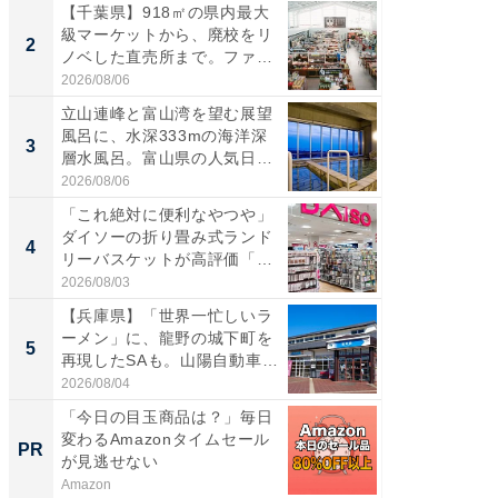
【千葉県】918㎡の県内最大
【三重
級マーケットから、廃校をリ
「鈴鹿天
2
2
ノベした直売所まで。ファ
は100
ー...
2026/08/06
2026/08/0
立山連峰と富山湾を望む展望
ステラ
風呂に、水深333mの海洋深
詰め放題
3
3
層水風呂。富山県の人気日
00円で「
帰...
2026/08/06
2026/08/0
「これ絶対に便利なやつや」
「ミニオ
ダイソーの折り畳み式ランド
ッグ！ 
4
4
リーバスケットが高評価「使
ど、夏限
わ...
2026/08/03
2026/08/0
【兵庫県】「世界一忙しいラ
【埼玉
ーメン」に、龍野の城下町を
「行田天
5
5
再現したSAも。山陽自動車
は和の
道...
が...
2026/08/04
2026/08/0
「今日の目玉商品は？」毎日
【西野
変わるAmazonタイムセール
刊『北
PR
PR
が見逃せない
くか』
Amazon
FINCHI o