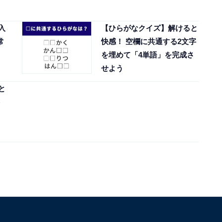
入
【ひらがなクイズ】解けると
常
快感！ 空欄に共通する2文字
を埋めて「4単語」を完成さ
せよう
と