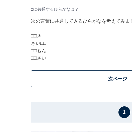
□に共通するひらがなは？
次の言葉に共通して入るひらがなを考えてみま
□□き
さい□□
□□もん
□□さい
次ページ
1