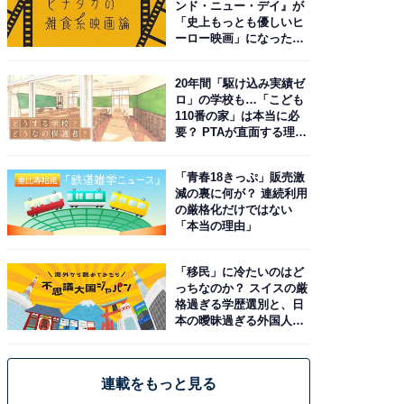
ンド・ニュー・デイ』が
「史上もっとも優しいヒ
ーロー映画」になった理
由。予習したい作品は？
20年間「駆け込み実績ゼ
ロ」の学校も…「こども
110番の家」は本当に必
要？ PTAが直面する理想
と現実
「青春18きっぷ」販売激
減の裏に何が？ 連続利用
の厳格化だけではない
「本当の理由」
「移民」に冷たいのはど
っちなのか？ スイスの厳
格過ぎる学歴選別と、日
本の曖昧過ぎる外国人政
策
連載をもっと見る