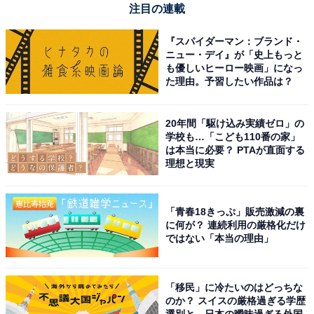
注目の連載
『スパイダーマン：ブランド・
ニュー・デイ』が「史上もっと
も優しいヒーロー映画」になっ
た理由。予習したい作品は？
20年間「駆け込み実績ゼロ」の
学校も…「こども110番の家」
は本当に必要？ PTAが直面する
理想と現実
「青春18きっぷ」販売激減の裏
に何が？ 連続利用の厳格化だけ
ではない「本当の理由」
「移民」に冷たいのはどっちな
のか？ スイスの厳格過ぎる学歴
選別と、日本の曖昧過ぎる外国