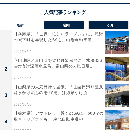
1
2
最新
一週間
一ヶ月
【兵庫県】「世界一忙しいラーメン」に、龍野
の城下町を再現したSAも。山陽自動車道...
1
2026/08/04
立山連峰と富山湾を望む展望風呂に、水深333
mの海洋深層水風呂。富山県の人気日帰...
2
2026/08/06
【山梨県の人気日帰り温泉】「山梨日帰り温泉
源泉かけ流しの湯 桜湯」は源泉かけ流...
3
2026/08/05
【栃木県】アウトレット近くのSAに、600㎡の
広々ドッグランも！ 東北自動車道の...
4