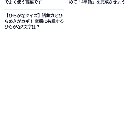
でよく使う言葉です
めて「4単語」を完成させよう
【ひらがなクイズ】語彙力とひ
らめきがカギ！ 空欄に共通する
ひらがな2文字は？
こちらもおすすめ
【ひらがなクイズ】空欄の3文字は何でしょう？
テンポよく解いてみよう