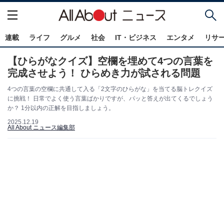
連載
ライフ
グルメ
社会
IT・ビジネス
エンタメ
リサ
【ひらがなクイズ】空欄を埋めて4つの言葉を
完成させよう！ ひらめき力が試される問題
4つの言葉の空欄に共通して入る「2文字のひらがな」を当てる脳トレクイズ
に挑戦！ 日常でよく使う言葉ばかりですが、パッと答えが出てくるでしょう
か？ 1分以内の正解を目指しましょう。
2025.12.19
All About ニュース編集部