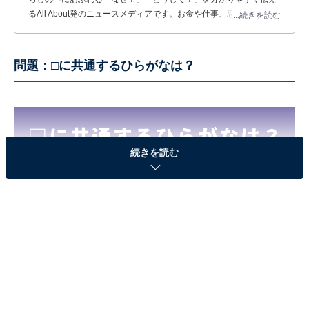
るAll About発のニュースメディアです。お金や仕事、恋愛、ITに関
...続きを読む
する疑問に対して専門家が分かりやすく回答するほか、エンタメ情
報やSNSで話題のトピックスを紹介しています。
問題：□に共通するひらがなは？
続きを読む