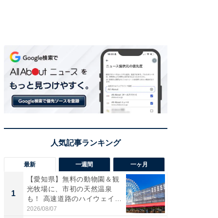
最新
一週間
一ヶ月
【愛知県】無料の動物園＆観
【兵庫
光牧場に、市初の天然温泉
ーメン
1
1
も！ 高速道路のハイウェイオ
再現した
ア...
道...
2026/08/07
2026/08/0