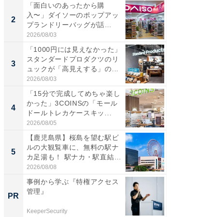
「面白いのあったから購
【三重
入〜」ダイソーのポップアッ
の直営
2
2
プランドリーバッグが話
ダ大判焼
題。“さま...
伊...
2026/08/03
2026/08/0
「1000円には見えなかった」
【千葉県
スタンダードプロダクツのリ
級マー
3
3
ュックが「高見えする」の...
ノベし
ー...
2026/08/03
2026/08/0
「15分で完成してめちゃ楽し
「100
かった」3COINSの「モール
スタン
4
4
ドールトレカケースキッ...
ュックが
2026/08/05
2026/08/0
【鹿児島県】桜島を望む駅ビ
立山連
ルの大観覧車に、無料の駅ナ
風呂に、
5
5
カ足湯も！ 駅ナカ・駅直結
層水風
ス...
帰...
2026/08/08
2026/08/0
事例から学ぶ『特権アクセス
一橋大
管理』
を５年
PR
PR
ラム
KeeperSecurity
一橋大学