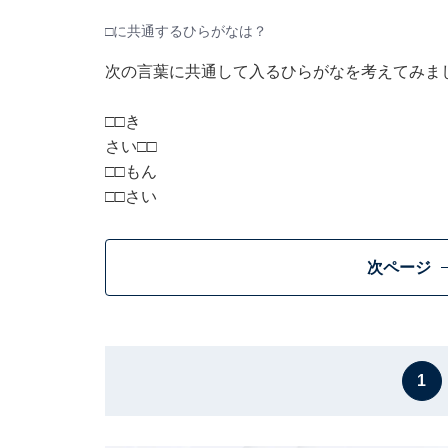
□に共通するひらがなは？
次の言葉に共通して入るひらがなを考えてみま
□□き
さい□□
□□もん
□□さい
次ページ
1