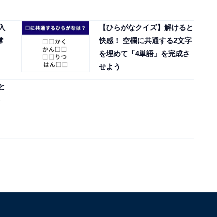
入
【ひらがなクイズ】解けると
常
快感！ 空欄に共通する2文字
を埋めて「4単語」を完成さ
せよう
と