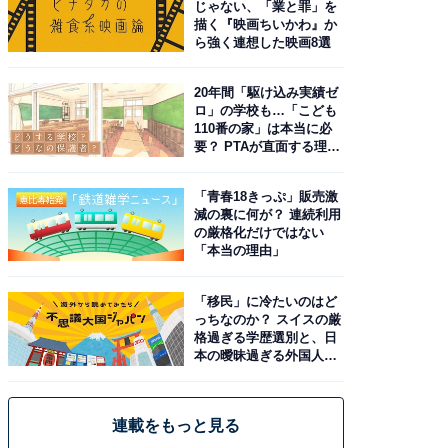
じゃない、「業と罪」を
描く『映画ちいかわ』か
ら強く連想した映画8選
20年間「駆け込み実績ゼ
ロ」の学校も…「こども
110番の家」は本当に必
要？ PTAが直面する理想
と現実
「青春18きっぷ」販売激
減の裏に何が？ 連続利用
の厳格化だけではない
「本当の理由」
「移民」に冷たいのはど
っちなのか？ スイスの厳
格過ぎる学歴選別と、日
本の曖昧過ぎる外国人政
策
連載をもっと見る