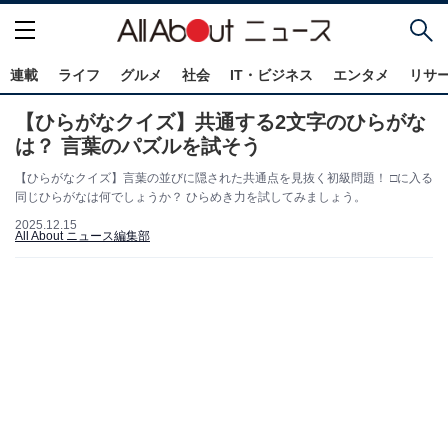
連載
ライフ
グルメ
社会
IT・ビジネス
エンタメ
リサ
【ひらがなクイズ】共通する2文字のひらがな
は？ 言葉のパズルを試そう
【ひらがなクイズ】言葉の並びに隠された共通点を見抜く初級問題！ □に入る
同じひらがなは何でしょうか？ ひらめき力を試してみましょう。
2025.12.15
All About ニュース編集部