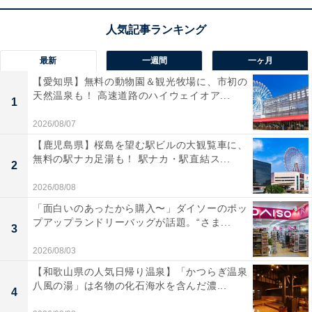
最新
一週間
一ヶ月
【愛知県】無料の動物園＆観光牧場に、市初の
天然温泉も！ 高速道路のハイウェイオア...
1
2026/08/07
【鹿児島県】桜島を望む駅ビルの大観覧車に、
無料の駅ナカ足湯も！ 駅ナカ・駅直結ス...
2
2026/08/08
「面白いのあったから購入〜」ダイソーのポッ
プアップランドリーバッグが話題。“さま...
3
2026/08/03
【和歌山県の人気日帰り温泉】「かつらぎ温泉
八風の湯」は名物の化石海水を含んだ濃...
4