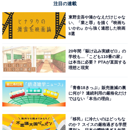
注目の連載
東野圭吾や湊かなえだけじゃな
い、「業と罪」を描く『映画ち
いかわ』から強く連想した映画
8選
20年間「駆け込み実績ゼロ」の
学校も…「こども110番の家」
は本当に必要？ PTAが直面する
理想と現実
「青春18きっぷ」販売激減の裏
に何が？ 連続利用の厳格化だけ
ではない「本当の理由」
「移民」に冷たいのはどっちな
のか？ スイスの厳格過ぎる学歴
選別と、日本の曖昧過ぎる外国