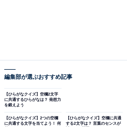
□□だん／□□やく／と□□
□に共通して入るひらがなは何でしょうか？
□□だん
□□やく
と□□
次ページ
正解を見る
編集部が選ぶおすすめ記事
【ひらがなクイズ】空欄2文字
に共通するひらがなは？ 発想力
を鍛えよう
【ひらがなクイズ】2つの空欄
【ひらがなクイズ】空欄に共通
に共通する文字を当てよう！ 何
する2文字は？ 言葉のセンスが