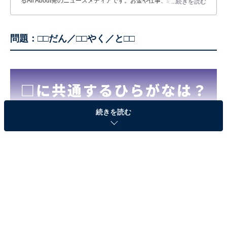
るAll About発のニュースメディアです。お金や仕事、恋愛、ITに関
...続きを読む
する疑問に対して専門家が分かりやすく回答するほか、エンタメ情
報やSNSで話題のトピックスを紹介しています。
問題：□□だん／□□やく／と□□
続きを読む