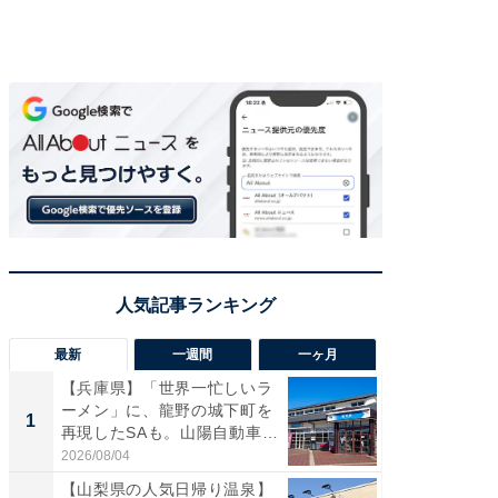
最新
一週間
一ヶ月
【兵庫県】「世界一忙しいラ
「気に
ーメン」に、龍野の城下町を
る〜」3
1
1
再現したSAも。山陽自動車
バー」
道...
好...
2026/08/04
2026/07/3
【山梨県の人気日帰り温泉】
【三重