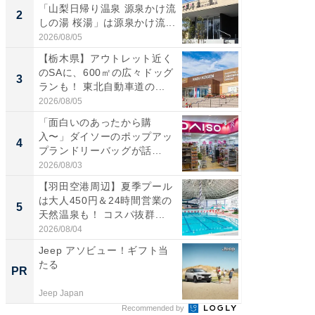
「山梨日帰り温泉 源泉かけ流
「鈴鹿天
2
2
しの湯 桜湯」は源泉かけ流...
は100
2026/08/05
2026/08/0
【栃木県】アウトレット近く
「ミニオ
のSAに、600㎡の広々ドッグ
ッグ！ 
3
3
ランも！ 東北自動車道の...
ど、夏限
2026/08/05
2026/08/0
「面白いのあったから購
ステラ
入〜」ダイソーのポップアッ
詰め放題
4
4
プランドリーバッグが話
00円で「
題。“さま...
2026/08/03
2026/08/0
【羽田空港周辺】夏季プール
【埼玉
は大人450円＆24時間営業の
「行田天
5
5
天然温泉も！ コスパ抜群...
は和の
が...
2026/08/04
2026/08/0
Jeep アソビュー！ギフト当
全国の
たる
付きの
PR
PR
Jeep Japan
COCO VIL
Recommended by