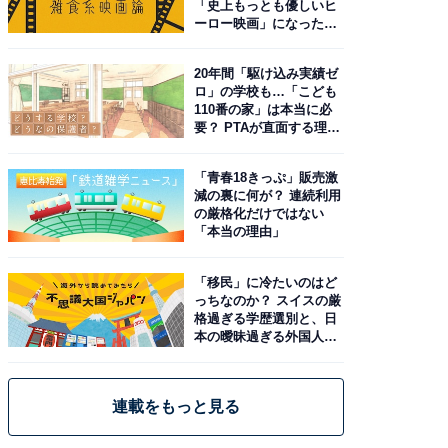
「史上もっとも優しいヒ
ーロー映画」になった理
由。予習したい作品は？
20年間「駆け込み実績ゼ
ロ」の学校も…「こども
110番の家」は本当に必
要？ PTAが直面する理想
と現実
「青春18きっぷ」販売激
減の裏に何が？ 連続利用
の厳格化だけではない
「本当の理由」
「移民」に冷たいのはど
っちなのか？ スイスの厳
格過ぎる学歴選別と、日
本の曖昧過ぎる外国人政
策
連載をもっと見る