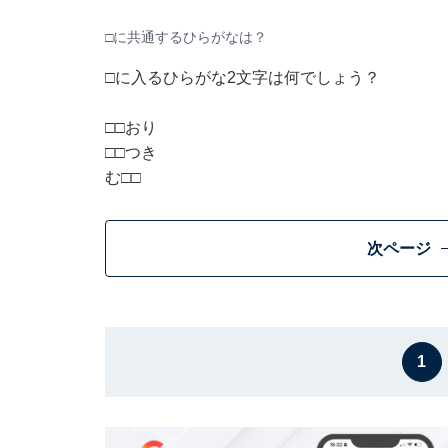
□に共通するひらがなは？
□に入るひらがな2文字は何でしょう？
□□おり
□□つき
む□□
次ページ
1