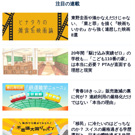
注目の連載
東野圭吾や湊かなえだけじゃな
い、「業と罪」を描く『映画ち
いかわ』から強く連想した映画
8選
20年間「駆け込み実績ゼロ」の
学校も…「こども110番の家」
は本当に必要？ PTAが直面する
理想と現実
「青春18きっぷ」販売激減の裏
に何が？ 連続利用の厳格化だけ
ではない「本当の理由」
「移民」に冷たいのはどっちな
のか？ スイスの厳格過ぎる学歴
選別と、日本の曖昧過ぎる外国