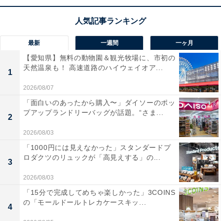
最新
一週間
一ヶ月
【愛知県】無料の動物園＆観光牧場に、市初の
天然温泉も！ 高速道路のハイウェイオア...
1
2026/08/07
「面白いのあったから購入〜」ダイソーのポッ
プアップランドリーバッグが話題。“さま...
2
2026/08/03
「1000円には見えなかった」スタンダードプ
ロダクツのリュックが「高見えする」の...
3
2026/08/03
「15分で完成してめちゃ楽しかった」3COINS
の「モールドールトレカケースキッ...
4