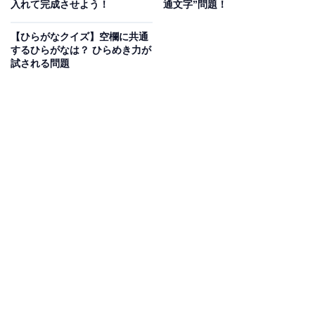
入れて完成させよう！
通文字”問題！
【ひらがなクイズ】空欄に共通
するひらがなは？ ひらめき力が
試される問題
こちらもおすすめ
【ひらがなクイズ】空欄に共通して入るひらが
なは？ 意外と迷う言葉の問題
1
2