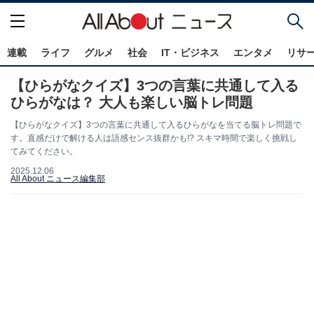
連載
ライフ
グルメ
社会
IT・ビジネス
エンタメ
リサ
【ひらがなクイズ】3つの言葉に共通して入る
ひらがなは？ 大人も楽しい脳トレ問題
【ひらがなクイズ】3つの言葉に共通して入るひらがなを当てる脳トレ問題で
す。直感だけで解ける人は語感センス抜群かも!? スキマ時間で楽しく挑戦し
てみてください。
2025.12.06
All About ニュース編集部